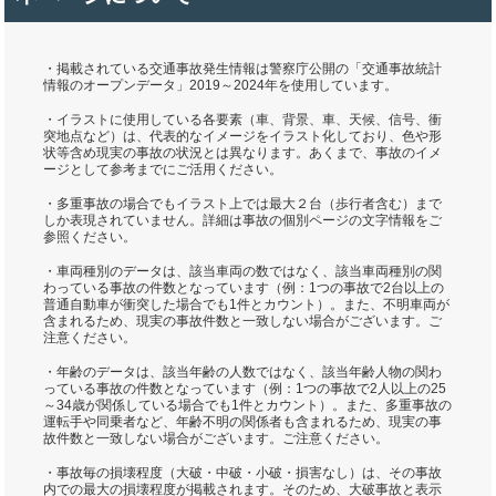
・掲載されている交通事故発生情報は警察庁公開の「交通事故統計
情報のオープンデータ」2019～2024年を使用しています。
・イラストに使用している各要素（車、背景、車、天候、信号、衝
突地点など）は、代表的なイメージをイラスト化しており、色や形
状等含め現実の事故の状況とは異なります。あくまで、事故のイメ
ージとして参考までにご活用ください。
・多重事故の場合でもイラスト上では最大２台（歩行者含む）まで
しか表現されていません。詳細は事故の個別ページの文字情報をご
参照ください。
・車両種別のデータは、該当車両の数ではなく、該当車両種別の関
わっている事故の件数となっています（例：1つの事故で2台以上の
普通自動車が衝突した場合でも1件とカウント）。また、不明車両が
含まれるため、現実の事故件数と一致しない場合がございます。ご
注意ください。
・年齢のデータは、該当年齢の人数ではなく、該当年齢人物の関わ
っている事故の件数となっています（例：1つの事故で2人以上の25
～34歳が関係している場合でも1件とカウント）。また、多重事故の
運転手や同乗者など、年齢不明の関係者も含まれるため、現実の事
故件数と一致しない場合がございます。ご注意ください。
・事故毎の損壊程度（大破・中破・小破・損害なし）は、その事故
内での最大の損壊程度が掲載されます。そのため、大破事故と表示