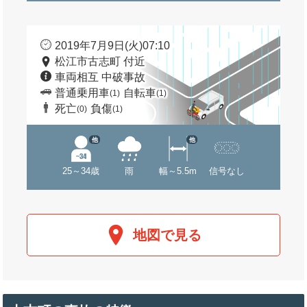
2019年7月9日(火)07:10
松江市古志町 付近
車両相互 中破事故
普通乗用車
自転車
(1)
(1)
死亡
負傷
(0)
(1)
他
他
25～34歳
雨
幅～5.5m
信号なし
地図で見る