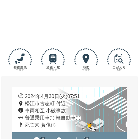
都道府県
沿線・駅
地図
こだわり
で探す
で探す
で探す
条件
2024年4月30日(火)07:51
松江市古志町 付近
車両相互 小破事故
普通乗用車
軽自動車
(1)
(1)
死亡
負傷
(0)
(1)
他
他