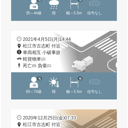
35～44歳
雨
幅～5.5m
信号なし
2021年4月5日(月)14:44
松江市古志町 付近
車両相互 小破事故
軽貨物車
(2)
死亡
負傷
(0)
(1)
他
他
65～74歳
晴
幅～5.5m
信号なし
2020年12月25日(金)07:33
松江市古志町 付近