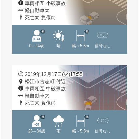
車両相互 小破事故
軽自動車
(2)
死亡
負傷
(0)
(1)
他
他
0～24歳
晴
幅～5.5m
信号なし
2019年12月17日(火)17:55
松江市古志町 付近
車両相互 中破事故
軽自動車
(2)
死亡
負傷
(0)
(1)
他
他
25～34歳
雨
幅～5.5m
信号なし