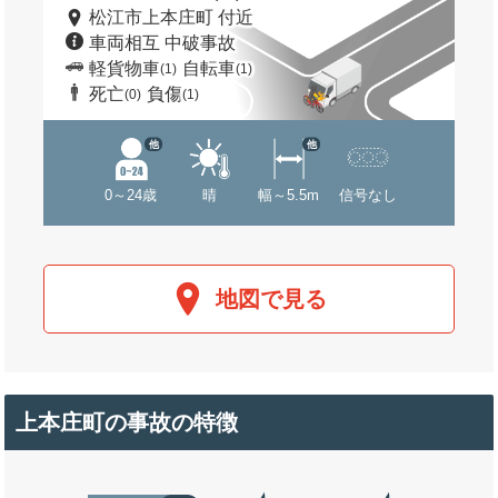
松江市上本庄町 付近
車両相互 中破事故
軽貨物車
自転車
(1)
(1)
死亡
負傷
(0)
(1)
他
他
0～24歳
晴
幅～5.5m
信号なし
地図で見る
上本庄町の事故の特徴