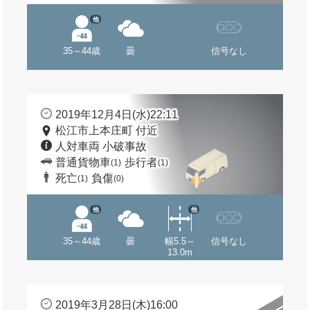
他
35～44歳
曇
信号なし
2019年12月4日(水)22:11
松江市上本庄町 付近
人対車両 小破事故
普通貨物車
歩行者
(1)
(1)
死亡
負傷
(1)
(0)
他
他
35～44歳
曇
幅5.5～
信号なし
13.0m
2019年3月28日(木)16:00