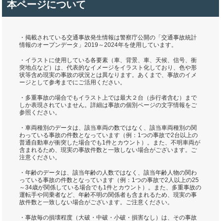
本ページについて
・掲載されている交通事故発生情報は警察庁公開の「交通事故統計
情報のオープンデータ」2019～2024年を使用しています。
・イラストに使用している各要素（車、背景、車、天候、信号、衝
突地点など）は、代表的なイメージをイラスト化しており、色や形
状等含め現実の事故の状況とは異なります。あくまで、事故のイメ
ージとして参考までにご活用ください。
・多重事故の場合でもイラスト上では最大２台（歩行者含む）まで
しか表現されていません。詳細は事故の個別ページの文字情報をご
参照ください。
・車両種別のデータは、該当車両の数ではなく、該当車両種別の関
わっている事故の件数となっています（例：1つの事故で2台以上の
普通自動車が衝突した場合でも1件とカウント）。また、不明車両が
含まれるため、現実の事故件数と一致しない場合がございます。ご
注意ください。
・年齢のデータは、該当年齢の人数ではなく、該当年齢人物の関わ
っている事故の件数となっています（例：1つの事故で2人以上の25
～34歳が関係している場合でも1件とカウント）。また、多重事故の
運転手や同乗者など、年齢不明の関係者も含まれるため、現実の事
故件数と一致しない場合がございます。ご注意ください。
・事故毎の損壊程度（大破・中破・小破・損害なし）は、その事故