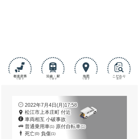
都道府県
沿線・駅
地図
こだわり
で探す
で探す
で探す
条件
2022年7月4日(月)17:58
松江市上本庄町 付近
車両相互 小破事故
普通乗用車
原付自転車
(1)
(1)
死亡
負傷
(0)
(1)