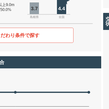
以上9.0m
3.7
4.4
 50.0%
島根県
全国
こだわり条件で探す
合