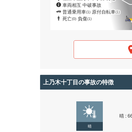
車両相互 中破事故
普通乗用車
原付自転車
(1)
(1)
死亡
負傷
(0)
(1)
上乃木十丁目の事故の特徴
晴 : 6
晴