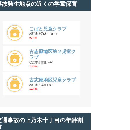
事故発生地点の近くの学童保育
こばと児童クラブ
松江市上乃木8-10-31
934m
古志原地区第２児童ク
ラブ
松江市古志原4-6-1
1.2km
古志原地区児童クラブ
松江市古志原4-6-1
1.2km
交通事故の上乃木十丁目の年齢割
合