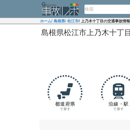
ホーム
/ 島根県
/ 松江市
/ 上乃木十丁目の交通事故情報
島根県松江市上乃木十丁
都道府県
沿線・駅
で探す
で探す