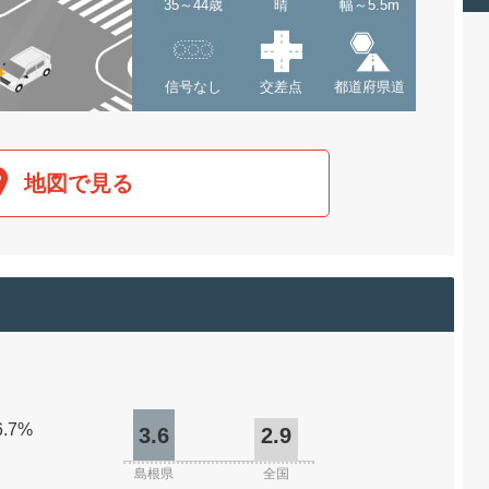
35～44歳
晴
幅～5.5m
信号なし
交差点
都道府県道
地図で見る
6.7%
3.6
2.9
島根県
全国