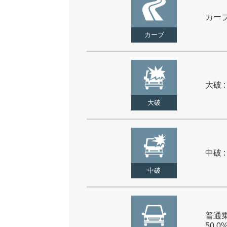
カーブ 
カーブ
大破 :
大破
中破 :
中破
普通乗
50.0