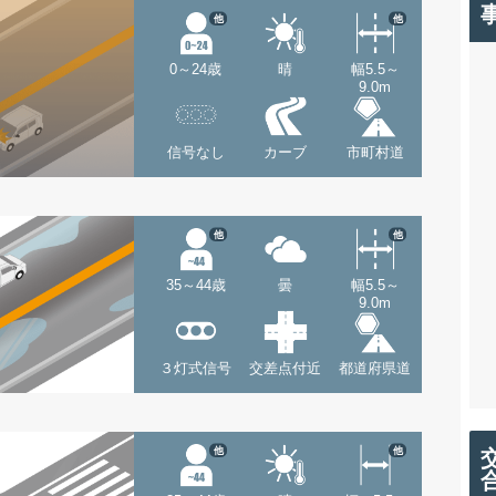
他
他
0～24歳
晴
幅5.5～
9.0m
信号なし
カーブ
市町村道
他
他
35～44歳
曇
幅5.5～
9.0m
３灯式信号
交差点付近
都道府県道
他
他