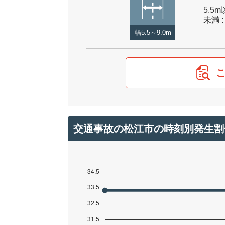
5.5m
未満 :
幅5.5～9.0m
交通事故の松江市の時刻別発生割