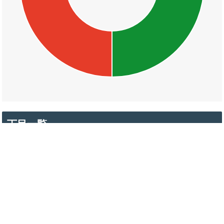
丁目一覧
殿町
母衣町
末次本町
東本町一丁目
東本町二丁目
東本町三丁目
東本町四丁目
東本町五丁目
向島町
米子町
南田町
北田町
大輪町
石橋町
北堀町
奥谷町
内中原町
外中原町
中原町
末次町
苧町
片原町
西茶町