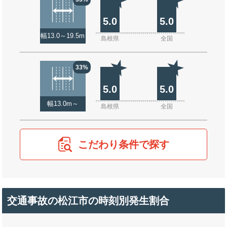
5.0
5.0
幅13.0～19.5m
島根県
全国
33%
5.0
5.0
幅13.0m～
島根県
全国
こだわり条件で探す
交通事故の松江市の時刻別発生割合