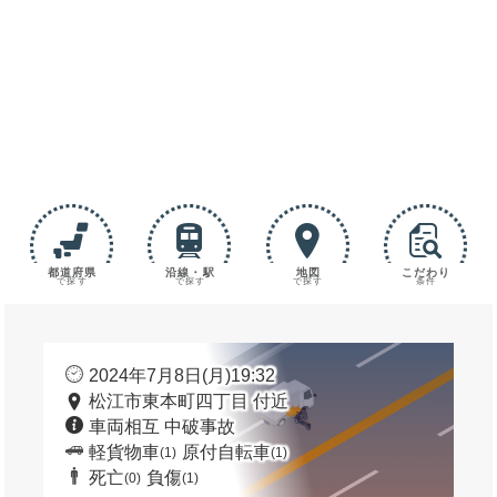
都道府県
沿線・駅
地図
こだわり
で探す
で探す
で探す
条件
2024年7月8日(月)19:32
松江市東本町四丁目 付近
車両相互 中破事故
軽貨物車
原付自転車
(1)
(1)
死亡
負傷
(0)
(1)