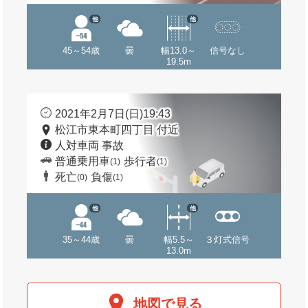
他
他
45～54歳
曇
幅13.0～
信号なし
19.5m
2021年2月7日(日)19:43
松江市東本町四丁目 付近
人対車両 事故
普通乗用車
歩行者
(1)
(1)
死亡
負傷
(0)
(1)
他
他
35～44歳
曇
幅5.5～
３灯式信号
13.0m
地図で見る