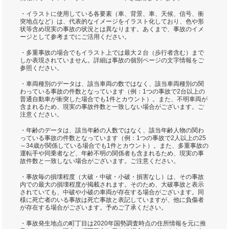
・イラストに使用している各要素（車、背景、車、天候、信号、衝
突地点など）は、代表的なイメージをイラスト化しており、色や形
状等含め現実の事故の状況とは異なります。あくまで、事故のイメ
ージとして参考までにご活用ください。
・多重事故の場合でもイラスト上では最大２台（歩行者含む）まで
しか表現されていません。詳細は事故の個別ページの文字情報をご
参照ください。
・車両種別のデータは、該当車両の数ではなく、該当車両種別の関
わっている事故の件数となっています（例：1つの事故で2台以上の
普通自動車が衝突した場合でも1件とカウント）。また、不明車両が
含まれるため、現実の事故件数と一致しない場合がございます。ご
注意ください。
・年齢のデータは、該当年齢の人数ではなく、該当年齢人物の関わ
っている事故の件数となっています（例：1つの事故で2人以上の25
～34歳が関係している場合でも1件とカウント）。また、多重事故の
運転手や同乗者など、年齢不明の関係者も含まれるため、現実の事
故件数と一致しない場合がございます。ご注意ください。
・事故毎の損壊程度（大破・中破・小破・損害なし）は、その事故
内での最大の損壊程度が掲載されます。そのため、大破事故と表示
されていても、中破や小破の車両が存在する場合がございます。同
様に死亡者のいる事故は死亡事故と表記していますが、他に負傷者
が存在する場合がございます。予めご了承ください。
・事故発生地点の町丁目は2020年国勢調査時点の住所情報を元に推