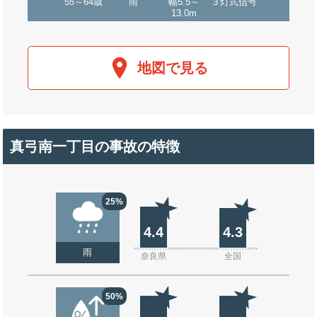
55～64歳
雨
幅5.5～
３灯式信号
13.0m
地図で見る
真弓南一丁目の事故の特徴
25%
4.4
4.3
雨
奈良県
全国
50%