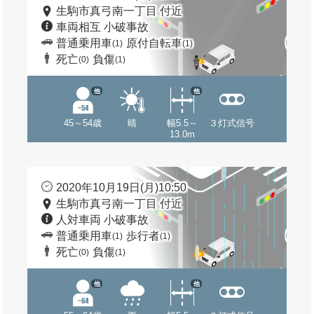
生駒市真弓南一丁目 付近
車両相互 小破事故
普通乗用車
原付自転車
(1)
(1)
死亡
負傷
(0)
(1)
他
他
45～54歳
晴
幅5.5～
３灯式信号
13.0m
2020年10月19日(月)10:50
生駒市真弓南一丁目 付近
人対車両 小破事故
普通乗用車
歩行者
(1)
(1)
死亡
負傷
(0)
(1)
他
他