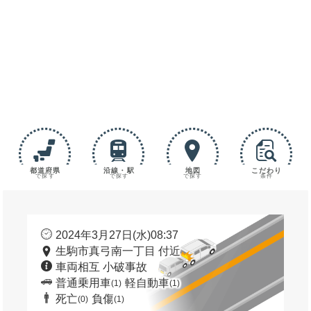
都道府県
沿線・駅
地図
こだわり
で探す
で探す
で探す
条件
2024年3月27日(水)08:37
生駒市真弓南一丁目 付近
車両相互 小破事故
普通乗用車
軽自動車
(1)
(1)
死亡
負傷
(0)
(1)