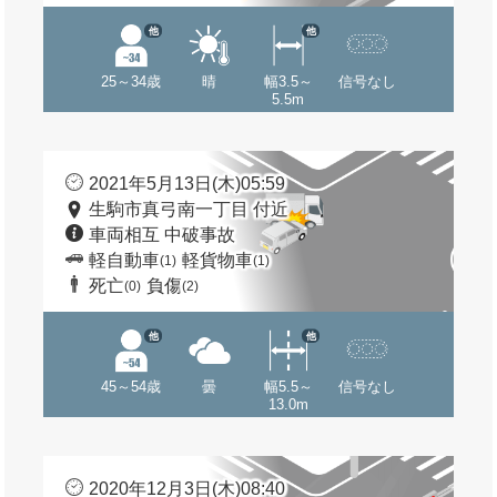
他
他
25～34歳
晴
幅3.5～
信号なし
5.5m
2021年5月13日(木)05:59
生駒市真弓南一丁目 付近
車両相互 中破事故
軽自動車
軽貨物車
(1)
(1)
死亡
負傷
(0)
(2)
他
他
45～54歳
曇
幅5.5～
信号なし
13.0m
2020年12月3日(木)08:40