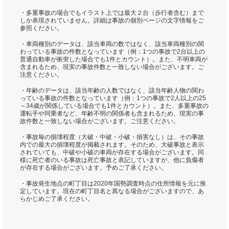
・多重事故の場合でもイラスト上では最大２台（歩行者含む）まで
しか表現されていません。詳細は事故の個別ページの文字情報をご
参照ください。
・車両種別のデータは、該当車両の数ではなく、該当車両種別の関
わっている事故の件数となっています（例：1つの事故で2台以上の
普通自動車が衝突した場合でも1件とカウント）。また、不明車両が
含まれるため、現実の事故件数と一致しない場合がございます。ご
注意ください。
・年齢のデータは、該当年齢の人数ではなく、該当年齢人物の関わ
っている事故の件数となっています（例：1つの事故で2人以上の25
～34歳が関係している場合でも1件とカウント）。また、多重事故の
運転手や同乗者など、年齢不明の関係者も含まれるため、現実の事
故件数と一致しない場合がございます。ご注意ください。
・事故毎の損壊程度（大破・中破・小破・損害なし）は、その事故
内での最大の損壊程度が掲載されます。そのため、大破事故と表示
されていても、中破や小破の車両が存在する場合がございます。同
様に死亡者のいる事故は死亡事故と表記していますが、他に負傷者
が存在する場合がございます。予めご了承ください。
・事故発生地点の町丁目は2020年国勢調査時点の住所情報を元に推
定しています。現在の町丁目名と異なる場合がございますので、あ
らかじめご了承ください。