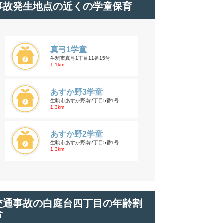
事故発生地点の近くの学童保育
真弓1学童
生駒市真弓1丁目11番15号
1.1km
あすか野3学童
生駒市あすか野南2丁目5番1号
1.3km
あすか野2学童
生駒市あすか野南2丁目5番1号
1.3km
交通事故の白庭台四丁目の年齢割
合