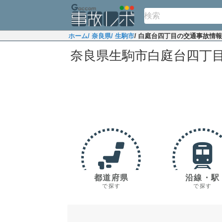
ホーム
/ 奈良県
/ 生駒市
/ 白庭台四丁目の交通事故情報
奈良県生駒市白庭台四丁
都道府県
沿線・駅
で探す
で探す