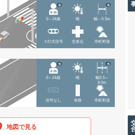
他
他
0～24歳
晴
幅～5.5m
３灯式信号
交差点
市町村道
他
他
0～24歳
晴
幅5.5～
9.0m
信号なし
単路
市町村道
地図で見る