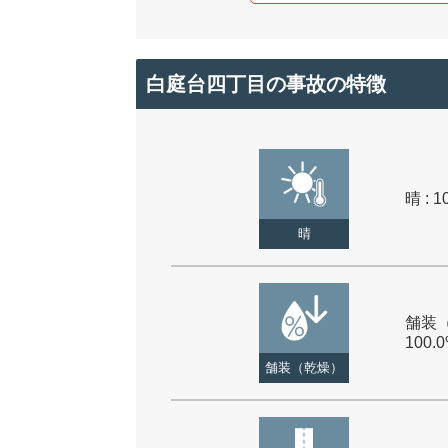
白庭台四丁目の事故の特徴
晴 : 1
晴
舗装（
100.
舗装（乾燥）