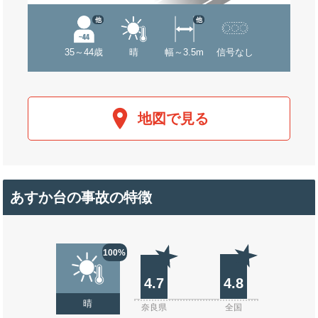
他
他
35～44歳
晴
幅～3.5m
信号なし
地図で見る
あすか台の事故の特徴
100%
4.7
4.8
晴
奈良県
全国