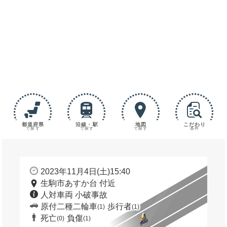
都道府県
沿線・駅
地図
こだわり
で探す
で探す
で探す
条件
2023年11月4日(土)15:40
生駒市あすか台 付近
人対車両 小破事故
原付二種二輪車
歩行者
(1)
(1)
死亡
負傷
(0)
(1)