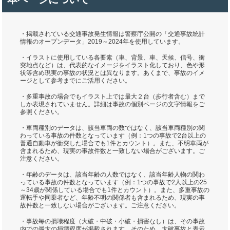
・掲載されている交通事故発生情報は警察庁公開の「交通事故統計
情報のオープンデータ」2019～2024年を使用しています。
・イラストに使用している各要素（車、背景、車、天候、信号、衝
突地点など）は、代表的なイメージをイラスト化しており、色や形
状等含め現実の事故の状況とは異なります。あくまで、事故のイメ
ージとして参考までにご活用ください。
・多重事故の場合でもイラスト上では最大２台（歩行者含む）まで
しか表現されていません。詳細は事故の個別ページの文字情報をご
参照ください。
・車両種別のデータは、該当車両の数ではなく、該当車両種別の関
わっている事故の件数となっています（例：1つの事故で2台以上の
普通自動車が衝突した場合でも1件とカウント）。また、不明車両が
含まれるため、現実の事故件数と一致しない場合がございます。ご
注意ください。
・年齢のデータは、該当年齢の人数ではなく、該当年齢人物の関わ
っている事故の件数となっています（例：1つの事故で2人以上の25
～34歳が関係している場合でも1件とカウント）。また、多重事故の
運転手や同乗者など、年齢不明の関係者も含まれるため、現実の事
故件数と一致しない場合がございます。ご注意ください。
・事故毎の損壊程度（大破・中破・小破・損害なし）は、その事故
内での最大の損壊程度が掲載されます。そのため、大破事故と表示