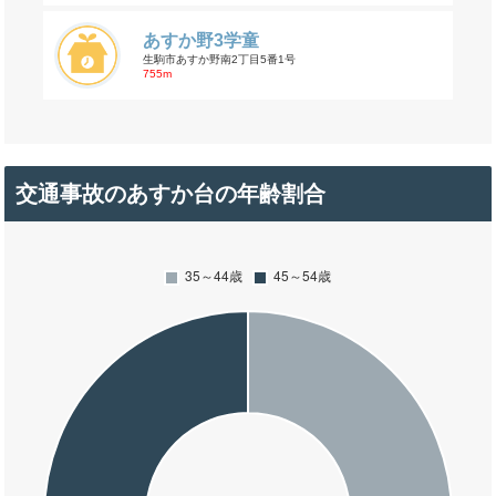
あすか野3学童
生駒市あすか野南2丁目5番1号
755m
交通事故のあすか台の年齢割合