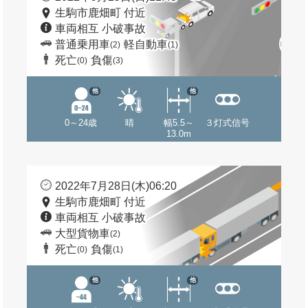
生駒市鹿畑町 付近
車両相互 小破事故
普通乗用車
軽自動車
(2)
(1)
死亡
負傷
(0)
(3)
他
他
0～24歳
晴
幅5.5～
３灯式信号
13.0m
2022年7月28日(木)06:20
生駒市鹿畑町 付近
車両相互 小破事故
大型貨物車
(2)
死亡
負傷
(0)
(1)
他
他