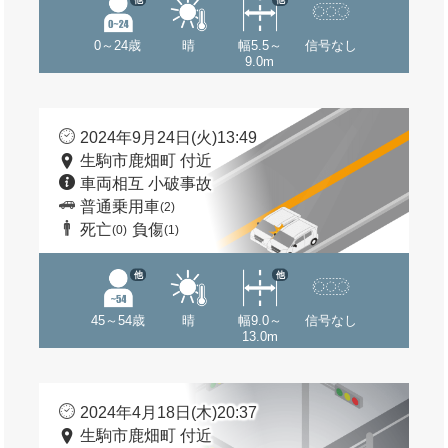
0～24歳
晴
幅5.5～
信号なし
9.0m
2024年9月24日(火)13:49
生駒市鹿畑町 付近
車両相互 小破事故
普通乗用車
(2)
死亡
負傷
(0)
(1)
他
他
45～54歳
晴
幅9.0～
信号なし
13.0m
2024年4月18日(木)20:37
生駒市鹿畑町 付近