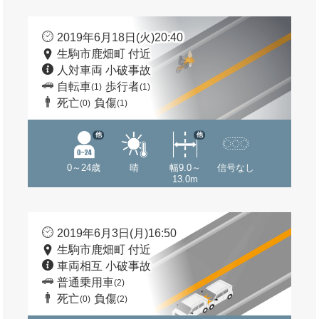
2019年6月18日(火)20:40
生駒市鹿畑町 付近
人対車両 小破事故
自転車
歩行者
(1)
(1)
死亡
負傷
(0)
(1)
他
他
0～24歳
晴
幅9.0～
信号なし
13.0m
2019年6月3日(月)16:50
生駒市鹿畑町 付近
車両相互 小破事故
普通乗用車
(2)
死亡
負傷
(0)
(2)