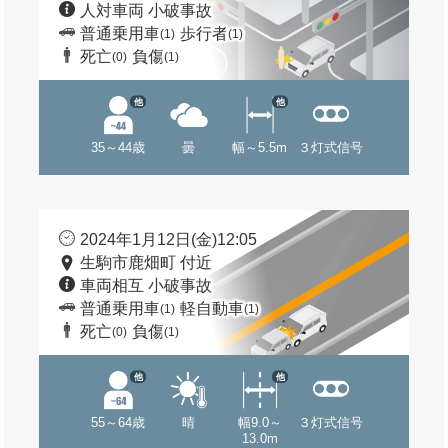
人対車両 小破事故
普通乗用車
歩行者
(1)
(1)
死亡
負傷
(0)
(1)
他
他
35～44歳
曇
幅～5.5m
３灯式信号
2024年1月12日(金)12:05
生駒市鹿畑町 付近
車両相互 小破事故
普通乗用車
軽自動車
(1)
(1)
死亡
負傷
(0)
(1)
他
他
55～64歳
晴
幅9.0～
３灯式信号
13.0m