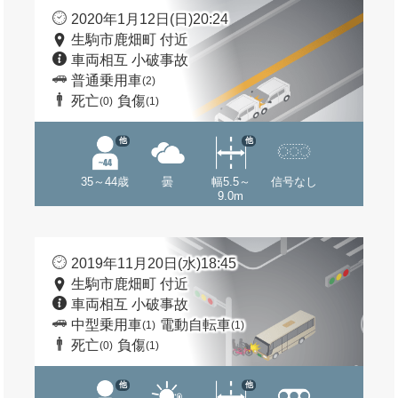
2020年1月12日(日)20:24
生駒市鹿畑町 付近
車両相互 小破事故
普通乗用車
(2)
死亡
負傷
(0)
(1)
他
他
35～44歳
曇
幅5.5～
信号なし
9.0m
2019年11月20日(水)18:45
生駒市鹿畑町 付近
車両相互 小破事故
中型乗用車
電動自転車
(1)
(1)
死亡
負傷
(0)
(1)
他
他