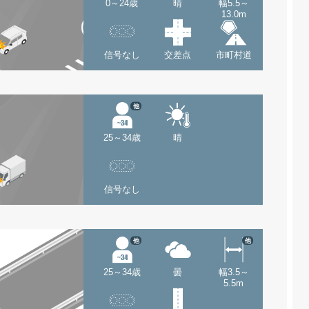
0～24歳
晴
幅5.5～
13.0m
信号なし
交差点
市町村道
他
25～34歳
晴
信号なし
他
他
25～34歳
曇
幅3.5～
5.5m