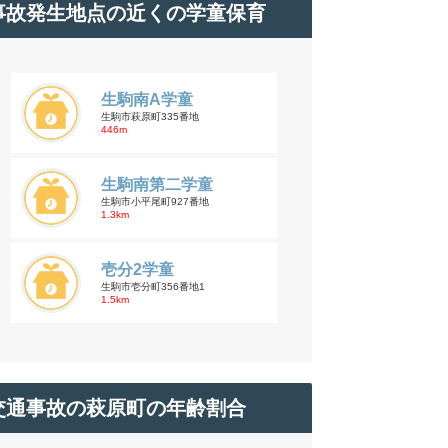
事故発生地点の近くの学童保育
生駒南A学童
生駒市萩原町335番地
446m
生駒南第二学童
生駒市小平尾町927番地
1.3km
壱分2学童
生駒市壱分町356番地1
1.5km
交通事故の萩原町の年齢割合