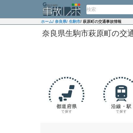
ホーム
/ 奈良県
/ 生駒市
/ 萩原町の交通事故情報
奈良県生駒市萩原町の交
都道府県
沿線・駅
で探す
で探す