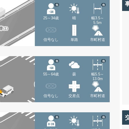
他
他
25～34歳
晴
幅3.5～
5.5m
車
(1)
信号なし
単路
市町村道
他
他
55～64歳
曇
幅5.5～
13.0m
信号なし
交差点
市町村道
他
他