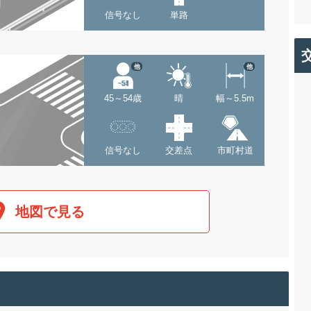
信号なし
単路
他
他
45～54歳
晴
幅～5.5m
信号なし
交差点
市町村道
地図で見る