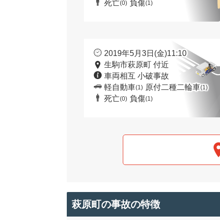
死亡
負傷
(0)
(1)
2019年5月3日(金)11:10
生駒市萩原町 付近
車両相互 小破事故
軽自動車
原付二種二輪車
(1)
(1)
死亡
負傷
(0)
(1)
萩原町の事故の特徴