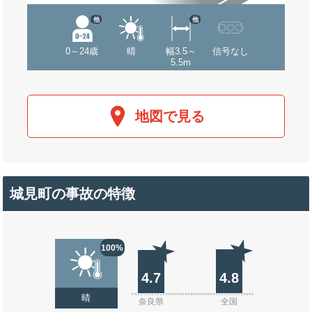
他
他
0～24歳
晴
幅3.5～
信号なし
5.5m
地図で見る
城見町の事故の特徴
100%
4.7
4.8
晴
奈良県
全国