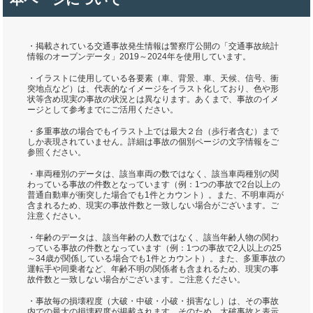
・掲載されている交通事故発生情報は警察庁公開の「交通事故統計
情報のオープンデータ」2019～2024年を使用しています。
・イラストに使用している各要素（車、背景、車、天候、信号、衝
突地点など）は、代表的なイメージをイラスト化しており、色や形
状等含め現実の事故の状況とは異なります。あくまで、事故のイメ
ージとして参考までにご活用ください。
・多重事故の場合でもイラスト上では最大２台（歩行者含む）まで
しか表現されていません。詳細は事故の個別ページの文字情報をご
参照ください。
・車両種別のデータは、該当車両の数ではなく、該当車両種別の関
わっている事故の件数となっています（例：1つの事故で2台以上の
普通自動車が衝突した場合でも1件とカウント）。また、不明車両が
含まれるため、現実の事故件数と一致しない場合がございます。ご
注意ください。
・年齢のデータは、該当年齢の人数ではなく、該当年齢人物の関わ
っている事故の件数となっています（例：1つの事故で2人以上の25
～34歳が関係している場合でも1件とカウント）。また、多重事故の
運転手や同乗者など、年齢不明の関係者も含まれるため、現実の事
故件数と一致しない場合がございます。ご注意ください。
・事故毎の損壊程度（大破・中破・小破・損害なし）は、その事故
内での最大の損壊程度が掲載されます。そのため、大破事故と表示