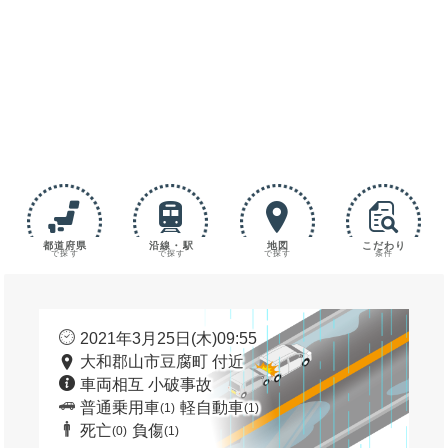
都道府県
沿線・駅
地図
こだわり
で探す
で探す
で探す
条件
2021年3月25日(木)09:55
大和郡山市豆腐町 付近
車両相互 小破事故
普通乗用車
軽自動車
(1)
(1)
死亡
負傷
(0)
(1)