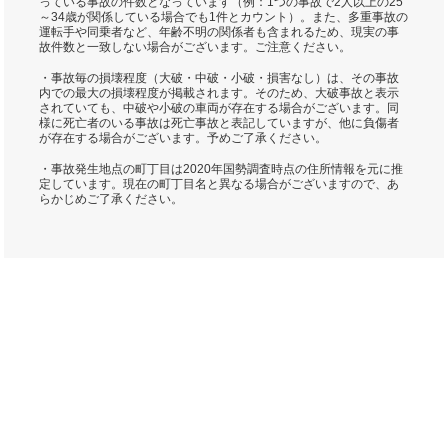
っている事故の件数となっています（例：1つの事故で2人以上の25
～34歳が関係している場合でも1件とカウント）。また、多重事故の
運転手や同乗者など、年齢不明の関係者も含まれるため、現実の事
故件数と一致しない場合がございます。ご注意ください。
・事故毎の損壊程度（大破・中破・小破・損害なし）は、その事故
内での最大の損壊程度が掲載されます。そのため、大破事故と表示
されていても、中破や小破の車両が存在する場合がございます。同
様に死亡者のいる事故は死亡事故と表記していますが、他に負傷者
が存在する場合がございます。予めご了承ください。
・事故発生地点の町丁目は2020年国勢調査時点の住所情報を元に推
定しています。現在の町丁目名と異なる場合がございますので、あ
らかじめご了承ください。