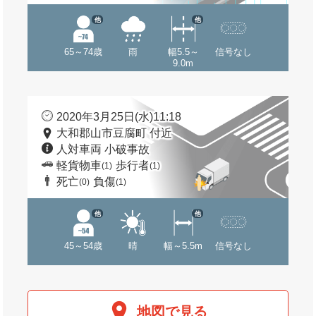
他
他
65～74歳
雨
幅5.5～
信号なし
9.0m
2020年3月25日(水)11:18
大和郡山市豆腐町 付近
人対車両 小破事故
軽貨物車
歩行者
(1)
(1)
死亡
負傷
(0)
(1)
他
他
45～54歳
晴
幅～5.5m
信号なし
地図で見る