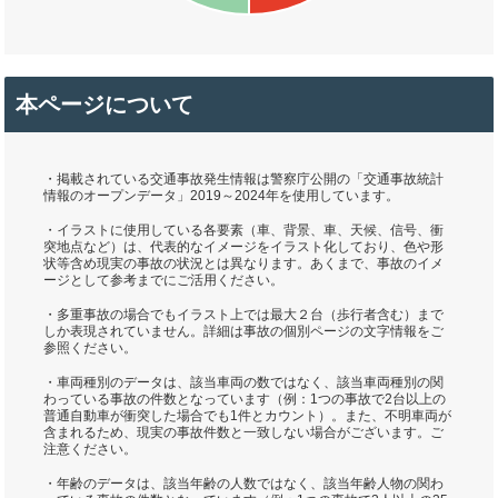
本ページについて
・掲載されている交通事故発生情報は警察庁公開の「交通事故統計
情報のオープンデータ」2019～2024年を使用しています。
・イラストに使用している各要素（車、背景、車、天候、信号、衝
突地点など）は、代表的なイメージをイラスト化しており、色や形
状等含め現実の事故の状況とは異なります。あくまで、事故のイメ
ージとして参考までにご活用ください。
・多重事故の場合でもイラスト上では最大２台（歩行者含む）まで
しか表現されていません。詳細は事故の個別ページの文字情報をご
参照ください。
・車両種別のデータは、該当車両の数ではなく、該当車両種別の関
わっている事故の件数となっています（例：1つの事故で2台以上の
普通自動車が衝突した場合でも1件とカウント）。また、不明車両が
含まれるため、現実の事故件数と一致しない場合がございます。ご
注意ください。
・年齢のデータは、該当年齢の人数ではなく、該当年齢人物の関わ