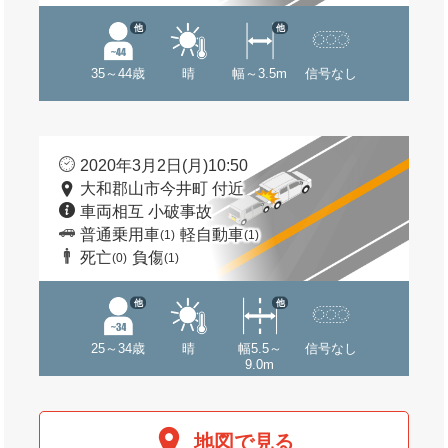
他
他
35～44歳
晴
幅～3.5m
信号なし
2020年3月2日(月)10:50
大和郡山市今井町 付近
車両相互 小破事故
普通乗用車
軽自動車
(1)
(1)
死亡
負傷
(0)
(1)
他
他
25～34歳
晴
幅5.5～
信号なし
9.0m
地図で見る