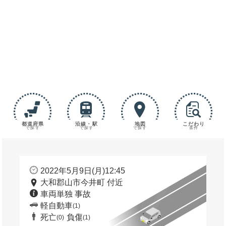
都道府県
沿線・駅
地図
こだわり
で探す
で探す
で探す
条件
2022年5月9日(月)12:45
大和郡山市今井町 付近
車両単独 事故
軽自動車
(1)
死亡
負傷
(0)
(1)