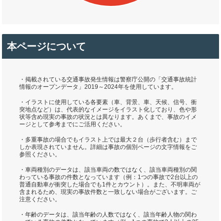
本ページについて
・掲載されている交通事故発生情報は警察庁公開の「交通事故統計
情報のオープンデータ」2019～2024年を使用しています。
・イラストに使用している各要素（車、背景、車、天候、信号、衝
突地点など）は、代表的なイメージをイラスト化しており、色や形
状等含め現実の事故の状況とは異なります。あくまで、事故のイメ
ージとして参考までにご活用ください。
・多重事故の場合でもイラスト上では最大２台（歩行者含む）まで
しか表現されていません。詳細は事故の個別ページの文字情報をご
参照ください。
・車両種別のデータは、該当車両の数ではなく、該当車両種別の関
わっている事故の件数となっています（例：1つの事故で2台以上の
普通自動車が衝突した場合でも1件とカウント）。また、不明車両が
含まれるため、現実の事故件数と一致しない場合がございます。ご
注意ください。
・年齢のデータは、該当年齢の人数ではなく、該当年齢人物の関わ