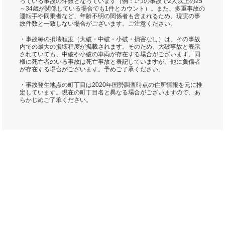
っている事故の件数となっています（例：1つの事故で2人以上の25
～34歳が関係している場合でも1件とカウント）。また、多重事故の
運転手や同乗者など、年齢不明の関係者も含まれるため、現実の事
故件数と一致しない場合がございます。ご注意ください。
・事故毎の損壊程度（大破・中破・小破・損害なし）は、その事故
内での最大の損壊程度が掲載されます。そのため、大破事故と表示
されていても、中破や小破の車両が存在する場合がございます。同
様に死亡者のいる事故は死亡事故と表記していますが、他に負傷者
が存在する場合がございます。予めご了承ください。
・事故発生地点の町丁目は2020年国勢調査時点の住所情報を元に推
定しています。現在の町丁目名と異なる場合がございますので、あ
らかじめご了承ください。