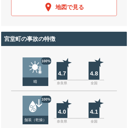
地図で見る
宮堂町の事故の特徴
100%
4.7
4.8
晴
奈良県
全国
100%
4.0
4.1
舗装（乾燥）
奈良県
全国