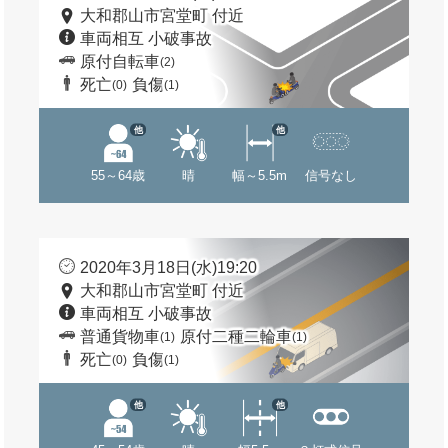
大和郡山市宮堂町 付近
車両相互 小破事故
原付自転車
(2)
死亡
負傷
(0)
(1)
他
他
55～64歳
晴
幅～5.5m
信号なし
2020年3月18日(水)19:20
大和郡山市宮堂町 付近
車両相互 小破事故
普通貨物車
原付二種二輪車
(1)
(1)
死亡
負傷
(0)
(1)
他
他