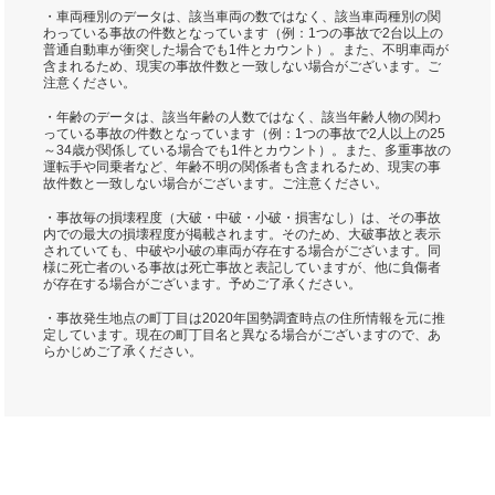
・車両種別のデータは、該当車両の数ではなく、該当車両種別の関
わっている事故の件数となっています（例：1つの事故で2台以上の
普通自動車が衝突した場合でも1件とカウント）。また、不明車両が
含まれるため、現実の事故件数と一致しない場合がございます。ご
注意ください。
・年齢のデータは、該当年齢の人数ではなく、該当年齢人物の関わ
っている事故の件数となっています（例：1つの事故で2人以上の25
～34歳が関係している場合でも1件とカウント）。また、多重事故の
運転手や同乗者など、年齢不明の関係者も含まれるため、現実の事
故件数と一致しない場合がございます。ご注意ください。
・事故毎の損壊程度（大破・中破・小破・損害なし）は、その事故
内での最大の損壊程度が掲載されます。そのため、大破事故と表示
されていても、中破や小破の車両が存在する場合がございます。同
様に死亡者のいる事故は死亡事故と表記していますが、他に負傷者
が存在する場合がございます。予めご了承ください。
・事故発生地点の町丁目は2020年国勢調査時点の住所情報を元に推
定しています。現在の町丁目名と異なる場合がございますので、あ
らかじめご了承ください。