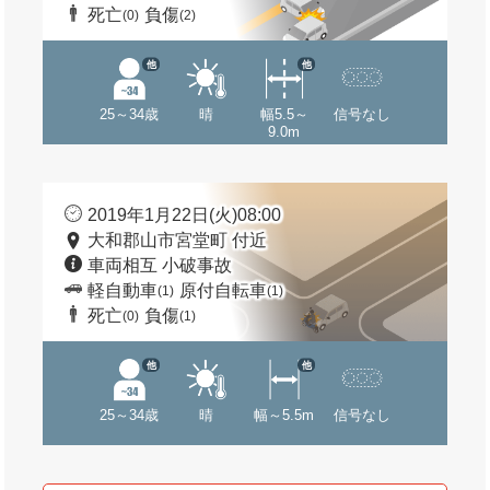
死亡
負傷
(0)
(2)
他
他
25～34歳
晴
幅5.5～
信号なし
9.0m
2019年1月22日(火)08:00
大和郡山市宮堂町 付近
車両相互 小破事故
軽自動車
原付自転車
(1)
(1)
死亡
負傷
(0)
(1)
他
他
25～34歳
晴
幅～5.5m
信号なし