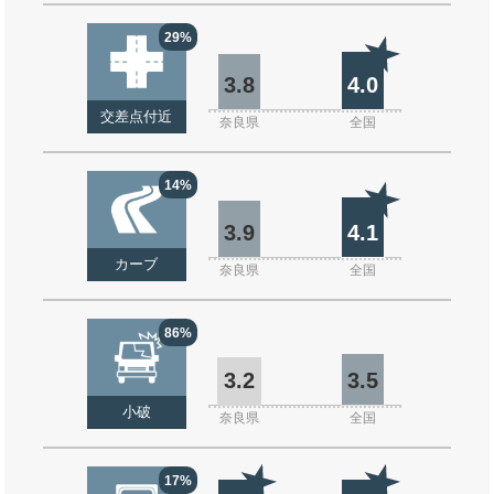
29%
3.8
4.0
交差点付近
奈良県
全国
14%
3.9
4.1
カーブ
奈良県
全国
86%
3.2
3.5
小破
奈良県
全国
17%