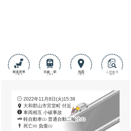
都道府県
沿線・駅
地図
こだわり
で探す
で探す
で探す
条件
2022年11月8日(火)15:38
大和郡山市宮堂町 付近
車両相互 小破事故
軽自動車
普通自動二輪小
(1)
(1)
死亡
負傷
(0)
(1)