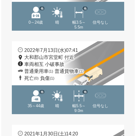
他
他
0～24歳
晴
幅3.5～
信号なし
5.5m
2022年7月13日(水)07:41
大和郡山市宮堂町 付近
車両相互 小破事故
普通乗用車
普通貨物車
(1)
(1)
死亡
負傷
(0)
(1)
他
他
35～44歳
晴
幅5.5～
信号なし
9.0m
2021年1月30日(土)14:20