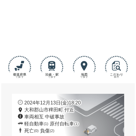
都道府県
沿線・駅
地図
こだわり
で探す
で探す
で探す
条件
2024年12月13日(金)18:20
大和郡山市稗田町 付近
車両相互 中破事故
軽自動車
原付自転車
(1)
(1)
死亡
負傷
(0)
(2)