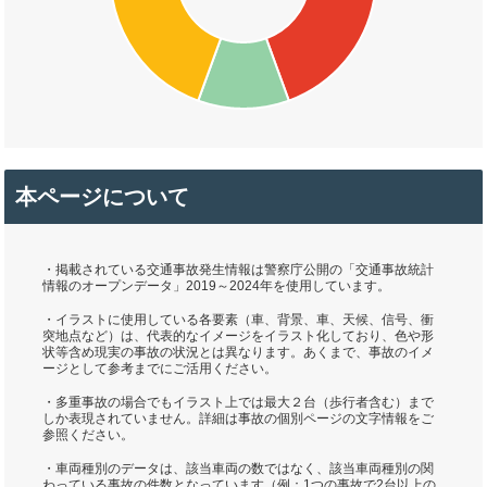
本ページについて
・掲載されている交通事故発生情報は警察庁公開の「交通事故統計
情報のオープンデータ」2019～2024年を使用しています。
・イラストに使用している各要素（車、背景、車、天候、信号、衝
突地点など）は、代表的なイメージをイラスト化しており、色や形
状等含め現実の事故の状況とは異なります。あくまで、事故のイメ
ージとして参考までにご活用ください。
・多重事故の場合でもイラスト上では最大２台（歩行者含む）まで
しか表現されていません。詳細は事故の個別ページの文字情報をご
参照ください。
・車両種別のデータは、該当車両の数ではなく、該当車両種別の関
わっている事故の件数となっています（例：1つの事故で2台以上の