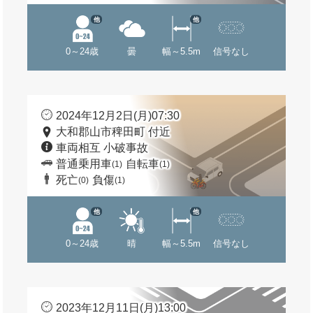
他
他
0～24歳
曇
幅～5.5m
信号なし
2024年12月2日(月)07:30
大和郡山市稗田町 付近
車両相互 小破事故
普通乗用車
自転車
(1)
(1)
死亡
負傷
(0)
(1)
他
他
0～24歳
晴
幅～5.5m
信号なし
2023年12月11日(月)13:00