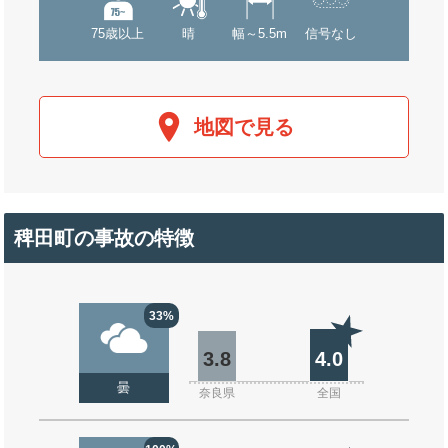
75歳以上
晴
幅～5.5m
信号なし
地図で見る
稗田町の事故の特徴
33%
3.8
4.0
曇
奈良県
全国