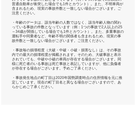
普通自動車が衝突した場合でも1件とカウント）。また、不明車両が
含まれるため、現実の事故件数と一致しない場合がございます。ご
注意ください。
・年齢のデータは、該当年齢の人数ではなく、該当年齢人物の関わ
っている事故の件数となっています（例：1つの事故で2人以上の25
～34歳が関係している場合でも1件とカウント）。また、多重事故の
運転手や同乗者など、年齢不明の関係者も含まれるため、現実の事
故件数と一致しない場合がございます。ご注意ください。
・事故毎の損壊程度（大破・中破・小破・損害なし）は、その事故
内での最大の損壊程度が掲載されます。そのため、大破事故と表示
されていても、中破や小破の車両が存在する場合がございます。同
様に死亡者のいる事故は死亡事故と表記していますが、他に負傷者
が存在する場合がございます。予めご了承ください。
・事故発生地点の町丁目は2020年国勢調査時点の住所情報を元に推
定しています。現在の町丁目名と異なる場合がございますので、あ
らかじめご了承ください。