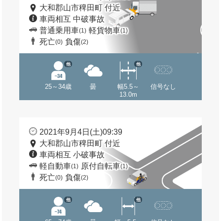
大和郡山市稗田町 付近
車両相互 中破事故
普通乗用車
軽貨物車
(1)
(1)
死亡
負傷
(0)
(2)
他
他
25～34歳
曇
幅5.5～
信号なし
13.0m
2021年9月4日(土)09:39
大和郡山市稗田町 付近
車両相互 小破事故
軽自動車
原付自転車
(1)
(1)
死亡
負傷
(0)
(2)
他
他