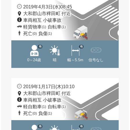
2019年4月3日(水)08:45
大和郡山市稗田町 付近
車両相互 小破事故
軽貨物車
自転車
(1)
(1)
死亡
負傷
(0)
(1)
他
他
0～24歳
晴
幅～5.5m
信号なし
2019年1月17日(木)10:10
大和郡山市稗田町 付近
車両相互 小破事故
軽自動車
自転車
(1)
(1)
死亡
負傷
(0)
(1)
他
他