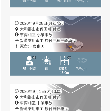
65～74歳
曇
幅～5.5m
信号なし
2020年9月28日(月)17:23
大和郡山市稗田町 付近
車両相互 小破事故
普通乗用車
原付二種二輪車
(1)
(1)
死亡
負傷
(0)
(1)
他
他
35～44歳
晴
幅5.5～
信号なし
13.0m
2020年9月1日(火)13:05
大和郡山市稗田町 付近
車両相互 中破事故
普通乗用車
原付自転車
(1)
(1)