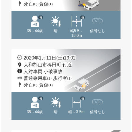
死亡
負傷
(0)
(1)
他
他
35～44歳
晴
幅5.5～
信号なし
13.0m
2020年1月11日(土)19:02
大和郡山市稗田町 付近
人対車両 小破事故
普通乗用車
歩行者
(1)
(1)
死亡
負傷
(0)
(1)
他
他
35～44歳
晴
幅～3.5m
信号なし