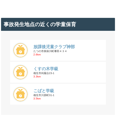
事故発生地点の近くの学童保育
放課後児童クラブ神部
たつの市揖保川町黍田４３４
2.6km
くすの木学級
相生市向陽台23-1
3.3km
こばと学級
相生市川原町31-1
3.5km