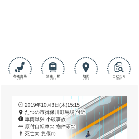
都道府県
沿線・駅
地図
こだわり
で探す
で探す
で探す
条件
2019年10月3日(木)15:15
たつの市揖保川町馬場 付近
車両単独 小破事故
原付自転車
物件等
(1)
(1)
死亡
負傷
(0)
(1)