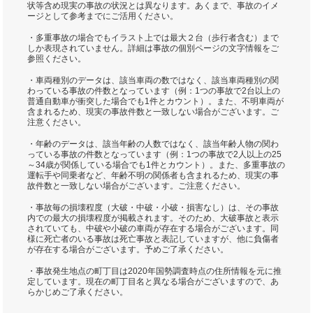
状等含め現実の事故の状況とは異なります。あくまで、事故のイメ
ージとして参考までにご活用ください。
・多重事故の場合でもイラスト上では最大２台（歩行者含む）まで
しか表現されていません。詳細は事故の個別ページの文字情報をご
参照ください。
・車両種別のデータは、該当車両の数ではなく、該当車両種別の関
わっている事故の件数となっています（例：1つの事故で2台以上の
普通自動車が衝突した場合でも1件とカウント）。また、不明車両が
含まれるため、現実の事故件数と一致しない場合がございます。ご
注意ください。
・年齢のデータは、該当年齢の人数ではなく、該当年齢人物の関わ
っている事故の件数となっています（例：1つの事故で2人以上の25
～34歳が関係している場合でも1件とカウント）。また、多重事故の
運転手や同乗者など、年齢不明の関係者も含まれるため、現実の事
故件数と一致しない場合がございます。ご注意ください。
・事故毎の損壊程度（大破・中破・小破・損害なし）は、その事故
内での最大の損壊程度が掲載されます。そのため、大破事故と表示
されていても、中破や小破の車両が存在する場合がございます。同
様に死亡者のいる事故は死亡事故と表記していますが、他に負傷者
が存在する場合がございます。予めご了承ください。
・事故発生地点の町丁目は2020年国勢調査時点の住所情報を元に推
定しています。現在の町丁目名と異なる場合がございますので、あ
らかじめご了承ください。