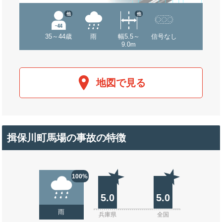
他
他
35～44歳
雨
幅5.5～
信号なし
9.0m
地図で見る
揖保川町馬場の事故の特徴
100%
5.0
5.0
雨
兵庫県
全国