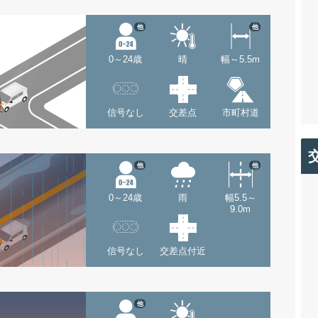
他
他
0～24歳
晴
幅～5.5m
信号なし
交差点
市町村道
他
他
0～24歳
雨
幅5.5～
9.0m
信号なし
交差点付近
他