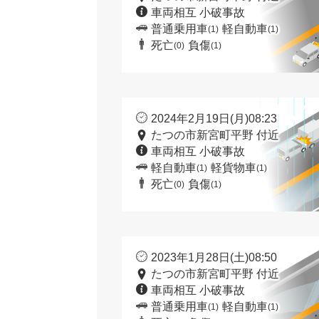
車両相互 小破事故
普通乗用車
軽自動車
(1)
(1)
死亡
負傷
(0)
(1)
2024年2月19日(月)08:23
たつの市新宮町平野 付近
車両相互 小破事故
軽自動車
軽貨物車
(1)
(1)
死亡
負傷
(0)
(1)
2023年1月28日(土)08:50
たつの市新宮町平野 付近
車両相互 小破事故
普通乗用車
軽自動車
(1)
(1)