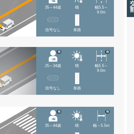
35～44歳
晴
幅5.5～
9.0m
信号なし
単路
他
他
25～34歳
晴
幅5.5～
9.0m
信号なし
単路
他
他
35～44歳
晴
幅～5.5m