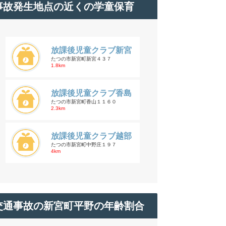
事故発生地点の近くの学童保育
放課後児童クラブ新宮
たつの市新宮町新宮４３７
1.8km
放課後児童クラブ香島
たつの市新宮町香山１１６０
2.3km
放課後児童クラブ越部
たつの市新宮町中野庄１９７
4km
交通事故の新宮町平野の年齢割合