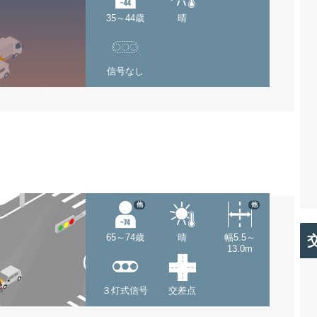
35～44歳
晴
信号なし
他
他
65～74歳
晴
幅5.5～
13.0m
３灯式信号
交差点