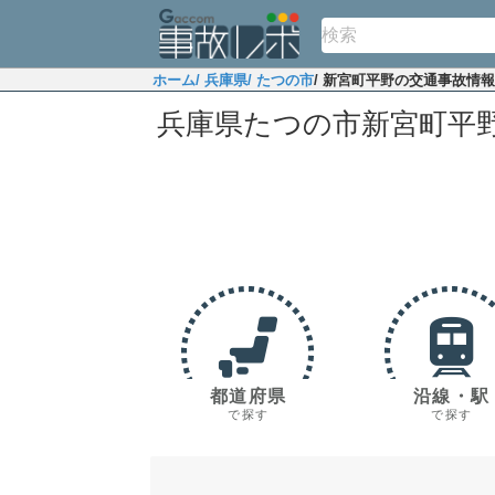
ホーム
/ 兵庫県
/ たつの市
/ 新宮町平野の交通事故情報
兵庫県たつの市新宮町平
都道府県
沿線・駅
で探す
で探す