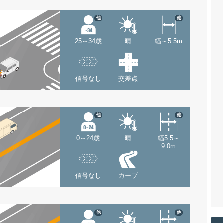
他
他
25～34歳
晴
幅～5.5m
信号なし
交差点
他
他
0～24歳
晴
幅5.5～
9.0m
信号なし
カーブ
他
他