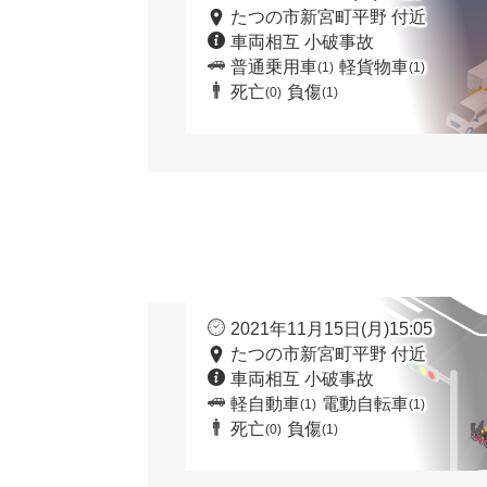
たつの市新宮町平野 付近
車両相互 小破事故
普通乗用車
軽貨物車
(1)
(1)
死亡
負傷
(0)
(1)
2021年11月15日(月)15:05
たつの市新宮町平野 付近
車両相互 小破事故
軽自動車
電動自転車
(1)
(1)
死亡
負傷
(0)
(1)