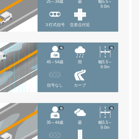
25～34歳
曇
幅5.5～
9.0m
３灯式信号
交差点付近
他
他
45～54歳
雨
幅5.5～
9.0m
信号なし
カーブ
他
他
35～44歳
曇
幅5.5～
9.0m