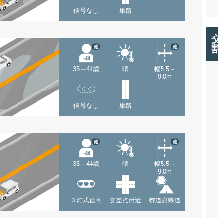
信号なし
単路
他
他
35～44歳
晴
幅5.5～
9.0m
信号なし
単路
他
他
35～44歳
晴
幅5.5～
9.0m
３灯式信号
交差点付近
都道府県道