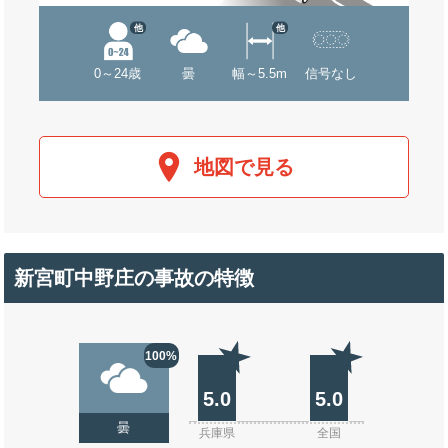
他
他
0～24歳
曇
幅～5.5m
信号なし
地図で見る
新宮町中野庄の事故の特徴
100%
5.0
5.0
曇
兵庫県
全国