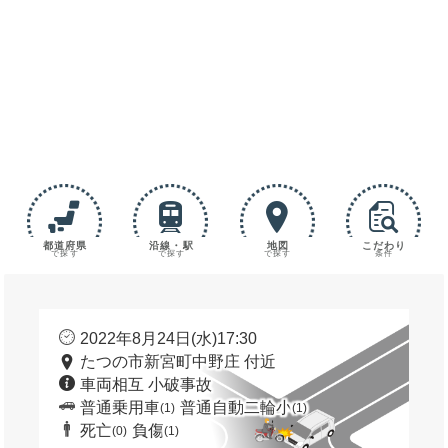
都道府県
沿線・駅
地図
こだわり
で探す
で探す
で探す
条件
2022年8月24日(水)17:30
たつの市新宮町中野庄 付近
車両相互 小破事故
普通乗用車
普通自動二輪小
(1)
(1)
死亡
負傷
(0)
(1)