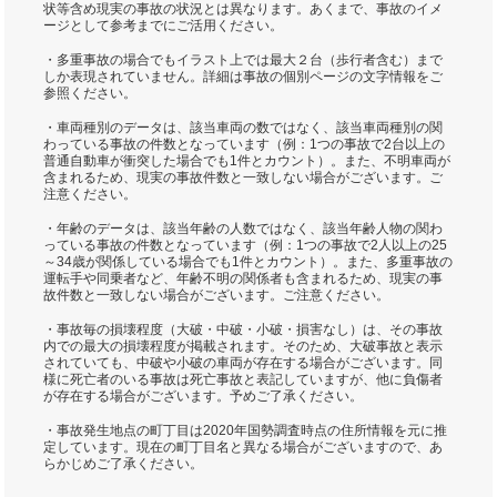
状等含め現実の事故の状況とは異なります。あくまで、事故のイメ
ージとして参考までにご活用ください。
・多重事故の場合でもイラスト上では最大２台（歩行者含む）まで
しか表現されていません。詳細は事故の個別ページの文字情報をご
参照ください。
・車両種別のデータは、該当車両の数ではなく、該当車両種別の関
わっている事故の件数となっています（例：1つの事故で2台以上の
普通自動車が衝突した場合でも1件とカウント）。また、不明車両が
含まれるため、現実の事故件数と一致しない場合がございます。ご
注意ください。
・年齢のデータは、該当年齢の人数ではなく、該当年齢人物の関わ
っている事故の件数となっています（例：1つの事故で2人以上の25
～34歳が関係している場合でも1件とカウント）。また、多重事故の
運転手や同乗者など、年齢不明の関係者も含まれるため、現実の事
故件数と一致しない場合がございます。ご注意ください。
・事故毎の損壊程度（大破・中破・小破・損害なし）は、その事故
内での最大の損壊程度が掲載されます。そのため、大破事故と表示
されていても、中破や小破の車両が存在する場合がございます。同
様に死亡者のいる事故は死亡事故と表記していますが、他に負傷者
が存在する場合がございます。予めご了承ください。
・事故発生地点の町丁目は2020年国勢調査時点の住所情報を元に推
定しています。現在の町丁目名と異なる場合がございますので、あ
らかじめご了承ください。