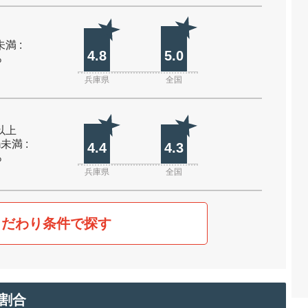
未満 :
4.8
5.0
%
兵庫県
全国
m以上
m未満 :
4.4
4.3
%
兵庫県
全国
こだわり条件で探す
割合