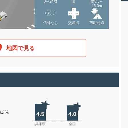
0～24歳
晴
幅5.5～
13.0m
信号なし
交差点
市町村道
地図で見る
3.3%
4.5
4.0
兵庫県
全国