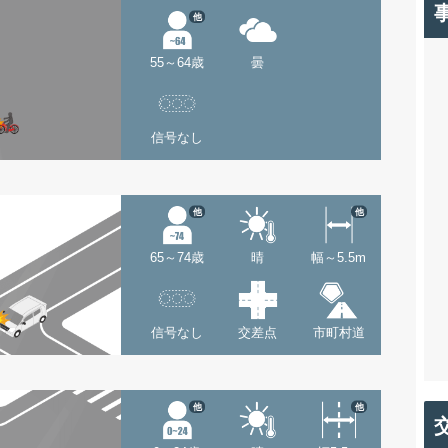
他
55～64歳
曇
信号なし
他
他
65～74歳
晴
幅～5.5m
信号なし
交差点
市町村道
他
他