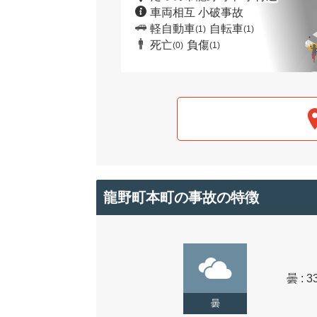
車両相互 小破事故
軽自動車
自転車
(1)
(1)
死亡
負傷
(0)
(1)
龍野町本町の事故の特徴
曇 : 3
曇