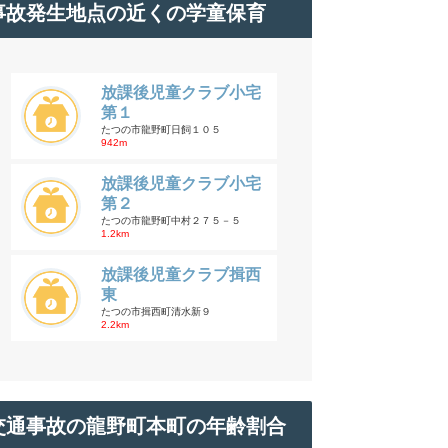
事故発生地点の近くの学童保育
放課後児童クラブ小宅
第１
たつの市龍野町日飼１０５
942m
放課後児童クラブ小宅
第２
たつの市龍野町中村２７５－５
1.2km
放課後児童クラブ揖西
東
たつの市揖西町清水新９
2.2km
交通事故の龍野町本町の年齢割合