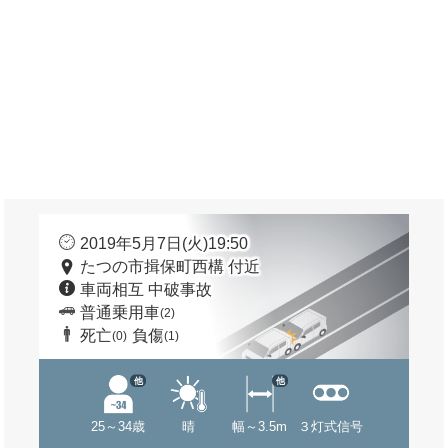
2019年5月7日(火)19:50
たつの市揖保町西構 付近
車両相互 中破事故
普通乗用車
(2)
死亡
負傷
(0)
(1)
他
他
25～34歳
晴
幅～3.5m
３灯式信号