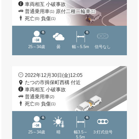
車両相互 小破事故
普通乗用車
原付二種二輪車
(1)
(1)
死亡
負傷
(0)
(1)
他
他
25～34歳
曇
幅～5.5m
信号なし
2022年12月30日(金)12:05
たつの市揖保町西構 付近
車両相互 小破事故
普通乗用車
(2)
死亡
負傷
(0)
(1)
他
他
25～34歳
晴
幅3.5～
３灯式信号
5.5m