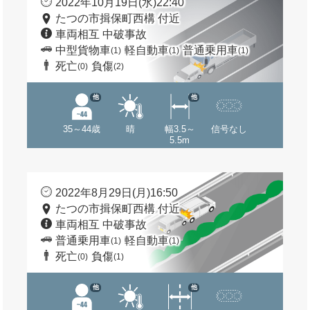
2022年10月19日(水)22:40
たつの市揖保町西構 付近
車両相互 中破事故
中型貨物車
軽自動車
普通乗用車
(1)
(1)
(1)
死亡
負傷
(0)
(2)
他
他
35～44歳
晴
幅3.5～
信号なし
5.5m
2022年8月29日(月)16:50
たつの市揖保町西構 付近
車両相互 中破事故
普通乗用車
軽自動車
(1)
(1)
死亡
負傷
(0)
(1)
他
他