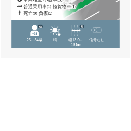
普通乗用車
軽貨物車
(1)
(1)
死亡
負傷
(0)
(1)
他
他
25～34歳
晴
幅13.0～
信号なし
19.5m