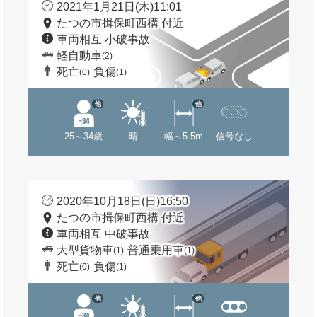
2021年1月21日(木)11:01
たつの市揖保町西構 付近
車両相互 小破事故
軽自動車
(2)
死亡
負傷
(0)
(1)
他
他
25～34歳
晴
幅～5.5m
信号なし
2020年10月18日(日)16:50
たつの市揖保町西構 付近
車両相互 中破事故
大型貨物車
普通乗用車
(1)
(1)
死亡
負傷
(0)
(1)
他
他