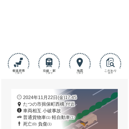
都道府県
沿線・駅
地図
こだわり
で探す
で探す
で探す
条件
2024年11月22日(金)17:45
たつの市揖保町西構 付近
車両相互 小破事故
普通貨物車
軽自動車
(1)
(1)
死亡
負傷
(0)
(1)