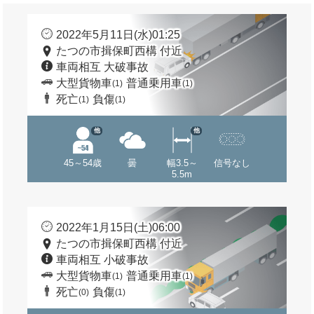
2022年5月11日(水)01:25
たつの市揖保町西構 付近
車両相互 大破事故
大型貨物車
普通乗用車
(1)
(1)
死亡
負傷
(1)
(1)
他
他
45～54歳
曇
幅3.5～
信号なし
5.5m
2022年1月15日(土)06:00
たつの市揖保町西構 付近
車両相互 小破事故
大型貨物車
普通乗用車
(1)
(1)
死亡
負傷
(0)
(1)