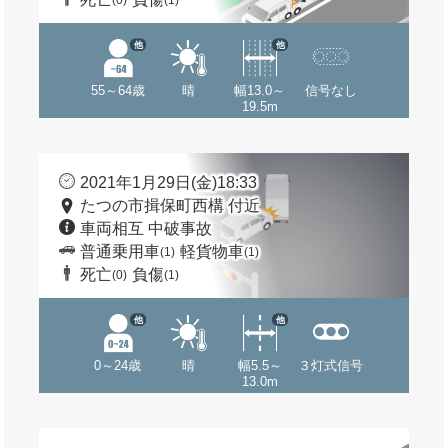
(0)
(1)
他
他
55～64歳
晴
幅13.0～
信号なし
19.5m
2021年1月29日(金)18:33
たつの市揖保町西構 付近
車両相互 中破事故
普通乗用車
軽貨物車
(1)
(1)
死亡
負傷
(0)
(1)
他
他
0～24歳
晴
幅5.5～
３灯式信号
13.0m