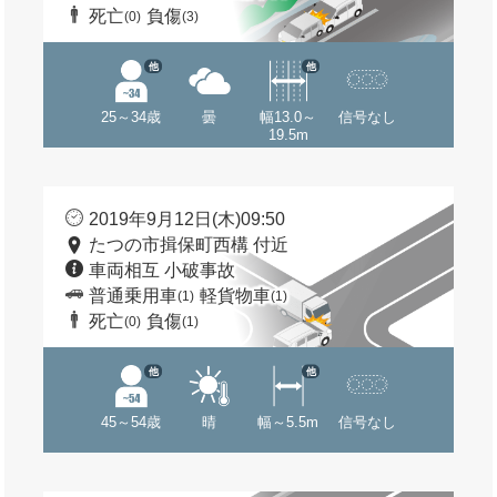
死亡
負傷
(0)
(3)
他
他
25～34歳
曇
幅13.0～
信号なし
19.5m
2019年9月12日(木)09:50
たつの市揖保町西構 付近
車両相互 小破事故
普通乗用車
軽貨物車
(1)
(1)
死亡
負傷
(0)
(1)
他
他
45～54歳
晴
幅～5.5m
信号なし