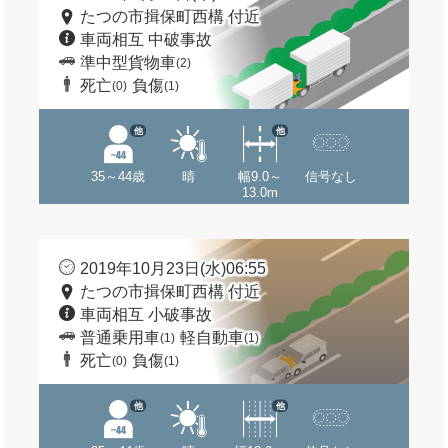
たつの市揖保町西構 付近
車両相互 中破事故
準中型貨物車
(2)
死亡
負傷
(0)
(1)
他
他
35～44歳
晴
幅9.0～
信号なし
13.0m
2019年10月23日(水)06:55
たつの市揖保町西構 付近
車両相互 小破事故
普通乗用車
軽自動車
(1)
(1)
死亡
負傷
(0)
(1)
他
他