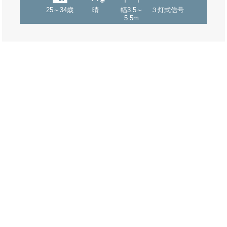
25～34歳
晴
幅3.5～
３灯式信号
5.5m