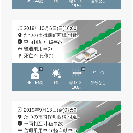
35～44歳
晴
幅13.0～
信号なし
19.5m
2019年10月6日(日)16:00
たつの市揖保町西構 付近
車両相互 中破事故
普通乗用車
(2)
死亡
負傷
(0)
(1)
他
他
45～54歳
晴
幅13.0～
信号なし
19.5m
2019年9月13日(金)07:50
たつの市揖保町西構 付近
車両相互 小破事故
普通乗用車
軽自動車
(1)
(2)