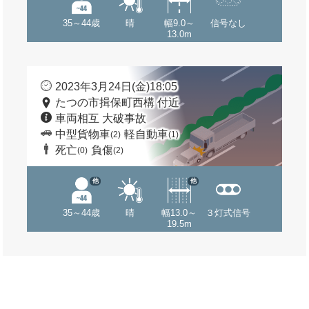
35～44歳
晴
幅9.0～
信号なし
13.0m
2023年3月24日(金)18:05
たつの市揖保町西構 付近
車両相互 大破事故
中型貨物車
軽自動車
(2)
(1)
死亡
負傷
(0)
(2)
他
他
35～44歳
晴
幅13.0～
３灯式信号
19.5m