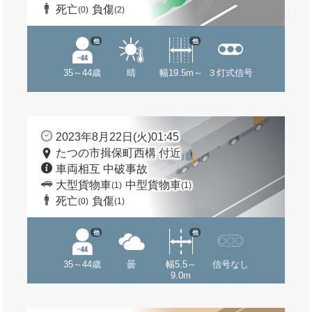
死亡
負傷
(0)
(2)
他
他
35～44歳
晴
幅19.5m～
３灯式信号
2023年8月22日(火)01:45
たつの市揖保町西構 付近
車両相互 中破事故
大型貨物車
中型貨物車
(1)
(1)
死亡
負傷
(0)
(1)
他
他
35～44歳
曇
幅5.5～
信号なし
9.0m