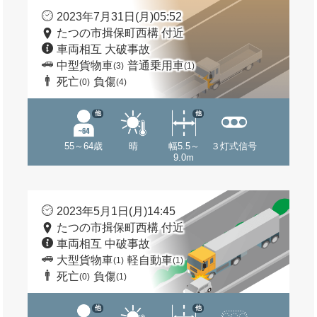
2023年7月31日(月)05:52
たつの市揖保町西構 付近
車両相互 大破事故
中型貨物車
普通乗用車
(3)
(1)
死亡
負傷
(0)
(4)
他
他
55～64歳
晴
幅5.5～
３灯式信号
9.0m
2023年5月1日(月)14:45
たつの市揖保町西構 付近
車両相互 中破事故
大型貨物車
軽自動車
(1)
(1)
死亡
負傷
(0)
(1)
他
他