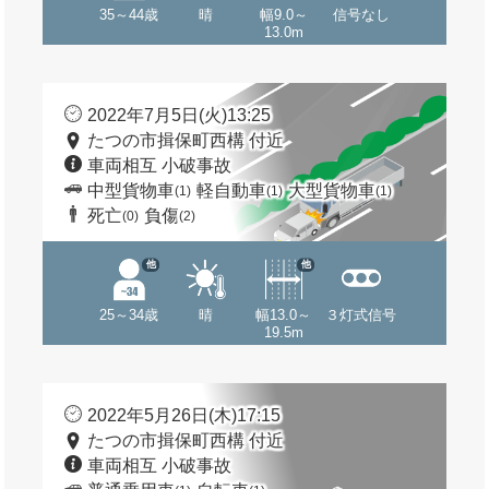
35～44歳
晴
幅9.0～
信号なし
13.0m
2022年7月5日(火)13:25
たつの市揖保町西構 付近
車両相互 小破事故
中型貨物車
軽自動車
大型貨物車
(1)
(1)
(1)
死亡
負傷
(0)
(2)
他
他
25～34歳
晴
幅13.0～
３灯式信号
19.5m
2022年5月26日(木)17:15
たつの市揖保町西構 付近
車両相互 小破事故