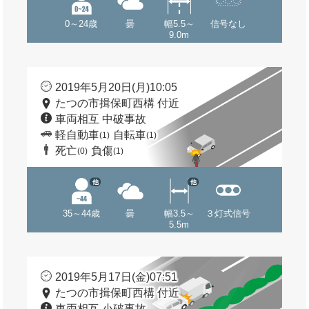
0～24歳
曇
幅5.5～
信号なし
9.0m
2019年5月20日(月)10:05
たつの市揖保町西構 付近
車両相互 中破事故
軽自動車
自転車
(1)
(1)
死亡
負傷
(0)
(1)
他
他
35～44歳
曇
幅3.5～
３灯式信号
5.5m
2019年5月17日(金)07:51
たつの市揖保町西構 付近
車両相互 小破事故