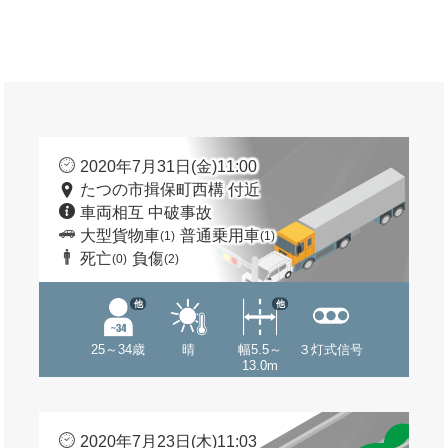
2020年7月31日(金)11:00
たつの市揖保町西構 付近
車両相互 中破事故
大型貨物車
普通乗用車
(1)
(1)
死亡
負傷
(0)
(2)
他
他
25～34歳
晴
幅5.5～
３灯式信号
13.0m
2020年7月23日(木)11:03