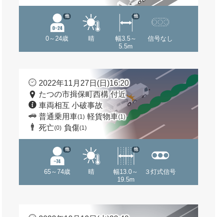
他
他
0～24歳
晴
幅3.5～
信号なし
5.5m
2022年11月27日(日)16:20
たつの市揖保町西構 付近
車両相互 小破事故
普通乗用車
軽貨物車
(1)
(1)
死亡
負傷
(0)
(1)
他
他
65～74歳
晴
幅13.0～
３灯式信号
19.5m