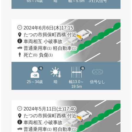
65～74歳
晴
幅～5.5m
３灯式信号
2024年6月6日(木)17:15
たつの市揖保町西構 付近
車両相互 小破事故
普通乗用車
軽自動車
(1)
(1)
死亡
負傷
(0)
(1)
他
他
25～34歳
晴
幅13.0～
信号なし
19.5m
2024年5月11日(土)17:40
たつの市揖保町西構 付近
車両相互 小破事故
普通乗用車
軽自動車
(1)
(1)