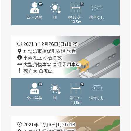
他
他
25～34歳
晴
幅13.0～
信号なし
19.5m
2021年12月26日(日)18:25
たつの市揖保町西構 付近
車両相互 小破事故
大型貨物車
普通乗用車
(1)
(1)
死亡
負傷
(0)
(1)
他
他
35～44歳
晴
幅9.0～
信号なし
13.0m
2021年12月6日(月)07:13