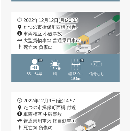
2022年12月12日(月)20:03
たつの市揖保町西構 付近
車両相互 小破事故
大型貨物車
普通乗用車
(1)
(1)
死亡
負傷
(0)
(1)
他
他
55～64歳
晴
幅13.0～
信号なし
19.5m
2022年12月9日(金)14:57
たつの市揖保町西構 付近
車両相互 中破事故
普通乗用車
軽自動車
(2)
(1)
死亡
負傷
(0)
(3)