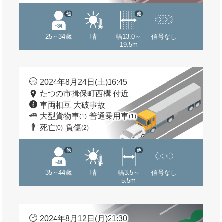
他
他
25～34歳
晴
幅13.0～
信号なし
19.5m
2024年8月24日(土)16:45
たつの市揖保町西構 付近
車両相互 大破事故
大型貨物車
普通乗用車
(1)
(1)
死亡
負傷
(0)
(2)
他
他
35～44歳
晴
幅3.5～
信号なし
5.5m
2024年8月12日(月)21:30