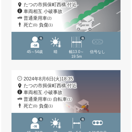
たつの市揖保町西構 付近
車両相互 小破事故
普通乗用車
(2)
死亡
負傷
(0)
(1)
他
他
45～54歳
晴
幅13.0～
信号なし
19.5m
2024年8月6日(火)18:35
たつの市揖保町西構 付近
車両相互 小破事故
普通乗用車
自転車
(1)
(1)
死亡
負傷
(0)
(1)
他
他