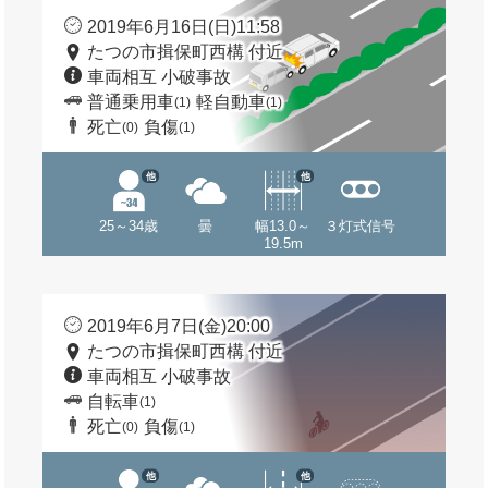
2019年6月16日(日)11:58
たつの市揖保町西構 付近
車両相互 小破事故
普通乗用車
軽自動車
(1)
(1)
死亡
負傷
(0)
(1)
他
他
25～34歳
曇
幅13.0～
３灯式信号
19.5m
2019年6月7日(金)20:00
たつの市揖保町西構 付近
車両相互 小破事故
自転車
(1)
死亡
負傷
(0)
(1)
他
他