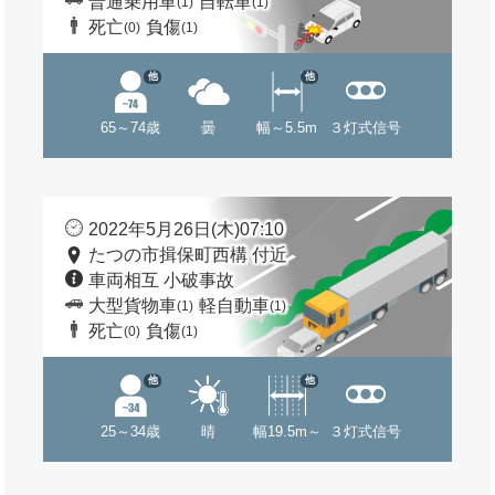
普通乗用車
自転車
(1)
(1)
死亡
負傷
(0)
(1)
他
他
65～74歳
曇
幅～5.5m
３灯式信号
2022年5月26日(木)07:10
たつの市揖保町西構 付近
車両相互 小破事故
大型貨物車
軽自動車
(1)
(1)
死亡
負傷
(0)
(1)
他
他
25～34歳
晴
幅19.5m～
３灯式信号