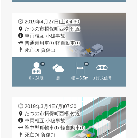
2019年4月27日(土)04:30
たつの市揖保町西構 付近
車両相互 小破事故
普通乗用車
軽自動車
(1)
(1)
死亡
負傷
(0)
(1)
他
他
0～24歳
曇
幅～5.5m
３灯式信号
2019年3月4日(月)07:30
たつの市揖保町西構 付近
車両相互 小破事故
準中型貨物車
軽自動車
(1)
(1)
死亡
負傷
(0)
(1)