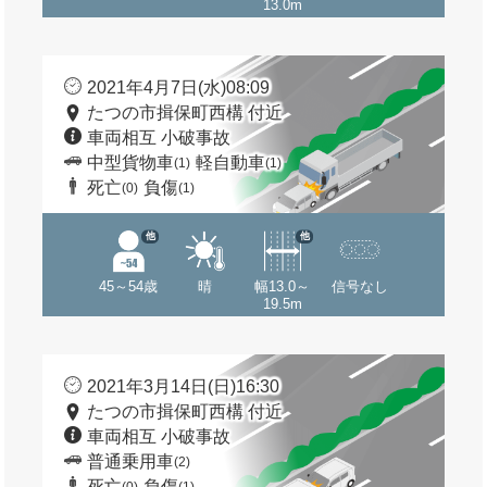
13.0m
2021年4月7日(水)08:09
たつの市揖保町西構 付近
車両相互 小破事故
中型貨物車
軽自動車
(1)
(1)
死亡
負傷
(0)
(1)
他
他
45～54歳
晴
幅13.0～
信号なし
19.5m
2021年3月14日(日)16:30
たつの市揖保町西構 付近
車両相互 小破事故
普通乗用車
(2)
死亡
負傷