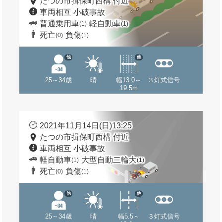
たつの市揖保町西構 付近
車両相互 小破事故
普通乗用車
軽自動車
(1)
(1)
死亡
負傷
(0)
(1)
他
他
25～34歳
晴
幅13.0～
３灯式信号
19.5m
2021年11月14日(日)13:25
たつの市揖保町西構 付近
車両相互 小破事故
軽自動車
大型自動二輪大
(1)
(1)
死亡
負傷
(0)
(1)
他
他
25～34歳
晴
幅5.5～
３灯式信号