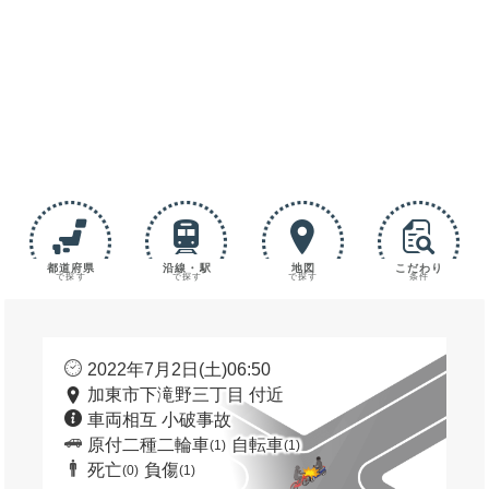
都道府県
沿線・駅
地図
こだわり
で探す
で探す
で探す
条件
2022年7月2日(土)06:50
加東市下滝野三丁目 付近
車両相互 小破事故
原付二種二輪車
自転車
(1)
(1)
死亡
負傷
(0)
(1)