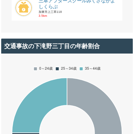
三草アフタースクールみくさなかよ
しくらぶ
加東市上三草118
3.5km
交通事故の下滝野三丁目の年齢割合