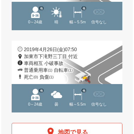
他
他
0～24歳
晴
幅～5.5m
信号なし
2019年4月26日(金)07:50
加東市下滝野三丁目 付近
車両相互 小破事故
普通乗用車
自転車
(1)
(1)
死亡
負傷
(0)
(1)
他
他
0～24歳
曇
幅～5.5m
信号なし
地図で見る