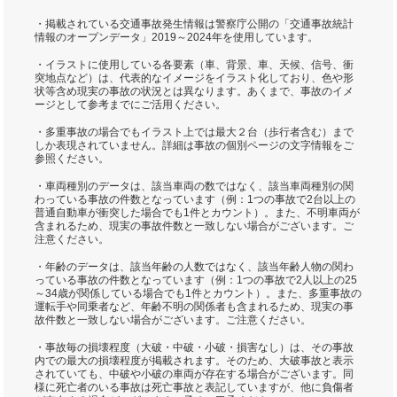
・掲載されている交通事故発生情報は警察庁公開の「交通事故統計
情報のオープンデータ」2019～2024年を使用しています。
・イラストに使用している各要素（車、背景、車、天候、信号、衝
突地点など）は、代表的なイメージをイラスト化しており、色や形
状等含め現実の事故の状況とは異なります。あくまで、事故のイメ
ージとして参考までにご活用ください。
・多重事故の場合でもイラスト上では最大２台（歩行者含む）まで
しか表現されていません。詳細は事故の個別ページの文字情報をご
参照ください。
・車両種別のデータは、該当車両の数ではなく、該当車両種別の関
わっている事故の件数となっています（例：1つの事故で2台以上の
普通自動車が衝突した場合でも1件とカウント）。また、不明車両が
含まれるため、現実の事故件数と一致しない場合がございます。ご
注意ください。
・年齢のデータは、該当年齢の人数ではなく、該当年齢人物の関わ
っている事故の件数となっています（例：1つの事故で2人以上の25
～34歳が関係している場合でも1件とカウント）。また、多重事故の
運転手や同乗者など、年齢不明の関係者も含まれるため、現実の事
故件数と一致しない場合がございます。ご注意ください。
・事故毎の損壊程度（大破・中破・小破・損害なし）は、その事故
内での最大の損壊程度が掲載されます。そのため、大破事故と表示
されていても、中破や小破の車両が存在する場合がございます。同
様に死亡者のいる事故は死亡事故と表記していますが、他に負傷者