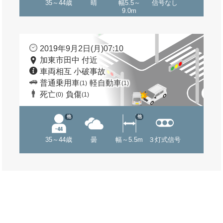
35～44歳
晴
幅5.5～
信号なし
9.0m
2019年9月2日(月)07:10
加東市田中 付近
車両相互 小破事故
普通乗用車
軽自動車
(1)
(1)
死亡
負傷
(0)
(1)
他
他
35～44歳
曇
幅～5.5m
３灯式信号