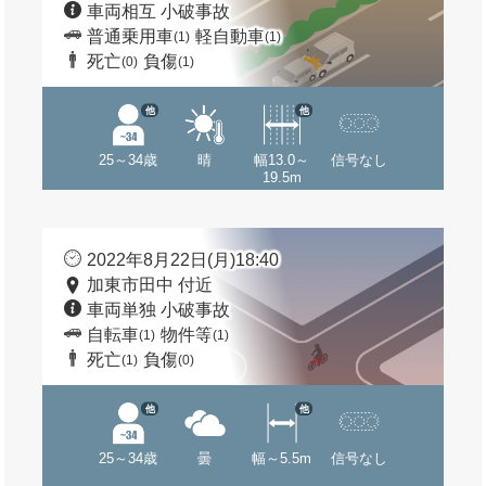
車両相互 小破事故
普通乗用車
軽自動車
(1)
(1)
死亡
負傷
(0)
(1)
他
他
25～34歳
晴
幅13.0～
信号なし
19.5m
2022年8月22日(月)18:40
加東市田中 付近
車両単独 小破事故
自転車
物件等
(1)
(1)
死亡
負傷
(1)
(0)
他
他
25～34歳
曇
幅～5.5m
信号なし