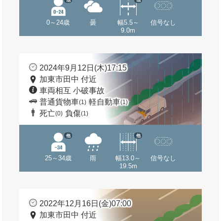
0～24歳
曇
幅5.5～
信号なし
9.0m
2024年9月12日(木)17:15
加東市田中 付近
車両相互 小破事故
普通貨物車
軽自動車
(1)
(1)
死亡
負傷
(0)
(1)
他
他
25～34歳
雨
幅13.0～
信号なし
19.5m
2022年12月16日(金)07:00
加東市田中 付近