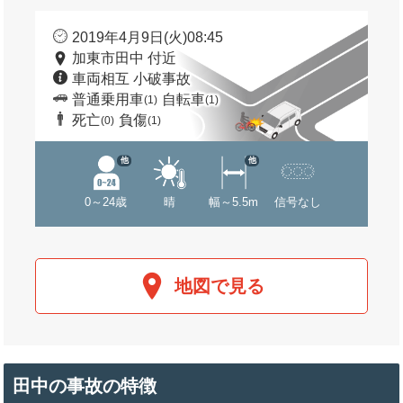
2019年4月9日(火)08:45
加東市田中 付近
車両相互 小破事故
普通乗用車
自転車
(1)
(1)
死亡
負傷
(0)
(1)
他
他
0～24歳
晴
幅～5.5m
信号なし
地図で見る
田中の事故の特徴