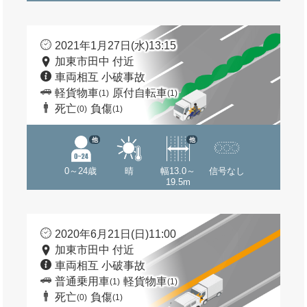
2021年1月27日(水)13:15
加東市田中 付近
車両相互 小破事故
軽貨物車
原付自転車
(1)
(1)
死亡
負傷
(0)
(1)
他
他
0～24歳
晴
幅13.0～
信号なし
19.5m
2020年6月21日(日)11:00
加東市田中 付近
車両相互 小破事故
普通乗用車
軽貨物車
(1)
(1)
死亡
負傷
(0)
(1)