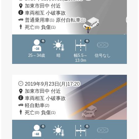
加東市田中 付近
車両相互 小破事故
普通乗用車
原付自転車
(1)
(1)
死亡
負傷
(0)
(1)
他
他
25～34歳
晴
幅5.5～
信号なし
13.0m
2019年9月23日(月)17:20
加東市田中 付近
車両相互 小破事故
軽自動車
(2)
死亡
負傷
(0)
(1)
他
他