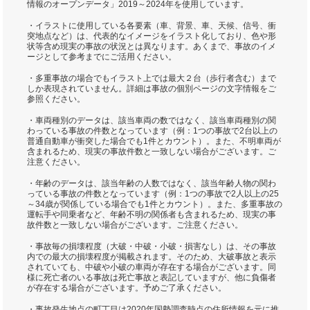
情報のオープンデータ」2019～2024年を使用しています。
・イラストに使用している各要素（車、背景、車、天候、信号、衝
突地点など）は、代表的なイメージをイラスト化しており、色や形
状等含め現実の事故の状況とは異なります。あくまで、事故のイメ
ージとして参考までにご活用ください。
・多重事故の場合でもイラスト上では最大２台（歩行者含む）まで
しか表現されていません。詳細は事故の個別ページの文字情報をご
参照ください。
・車両種別のデータは、該当車両の数ではなく、該当車両種別の関
わっている事故の件数となっています（例：1つの事故で2台以上の
普通自動車が衝突した場合でも1件とカウント）。また、不明車両が
含まれるため、現実の事故件数と一致しない場合がございます。ご
注意ください。
・年齢のデータは、該当年齢の人数ではなく、該当年齢人物の関わ
っている事故の件数となっています（例：1つの事故で2人以上の25
～34歳が関係している場合でも1件とカウント）。また、多重事故の
運転手や同乗者など、年齢不明の関係者も含まれるため、現実の事
故件数と一致しない場合がございます。ご注意ください。
・事故毎の損壊程度（大破・中破・小破・損害なし）は、その事故
内での最大の損壊程度が掲載されます。そのため、大破事故と表示
されていても、中破や小破の車両が存在する場合がございます。同
様に死亡者のいる事故は死亡事故と表記していますが、他に負傷者
が存在する場合がございます。予めご了承ください。
・事故発生地点の町丁目は2020年国勢調査時点の住所情報を元に推