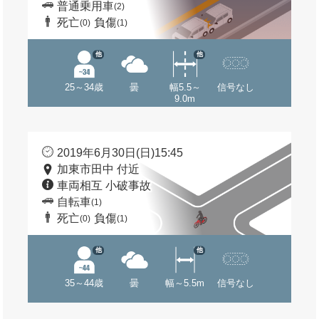
普通乗用車
(2)
死亡
負傷
(0)
(1)
他
他
25～34歳
曇
幅5.5～
信号なし
9.0m
2019年6月30日(日)15:45
加東市田中 付近
車両相互 小破事故
自転車
(1)
死亡
負傷
(0)
(1)
他
他
35～44歳
曇
幅～5.5m
信号なし