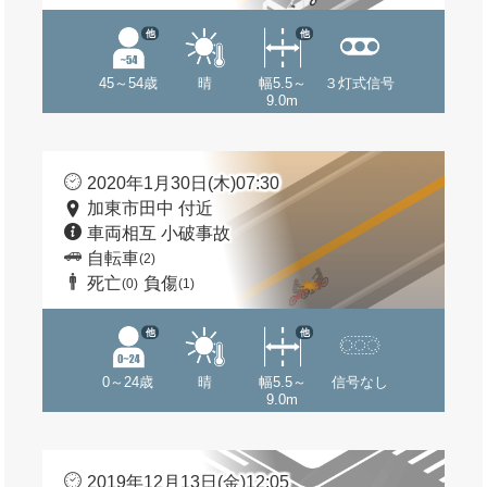
他
他
45～54歳
晴
幅5.5～
３灯式信号
9.0m
2020年1月30日(木)07:30
加東市田中 付近
車両相互 小破事故
自転車
(2)
死亡
負傷
(0)
(1)
他
他
0～24歳
晴
幅5.5～
信号なし
9.0m
2019年12月13日(金)12:05