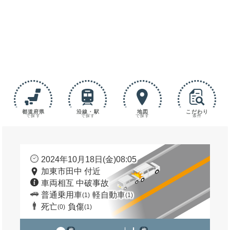
都道府県
沿線・駅
地図
こだわり
で探す
で探す
で探す
条件
2024年10月18日(金)08:05
加東市田中 付近
車両相互 中破事故
普通乗用車
軽自動車
(1)
(1)
死亡
負傷
(0)
(1)
他
他