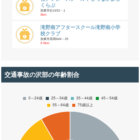
くらぶ
加東市社1652－1
3km
滝野南アフタースクール滝野南小学
校クラブ
加東市高岡949－35
3.5km
交通事故の沢部の年齢割合