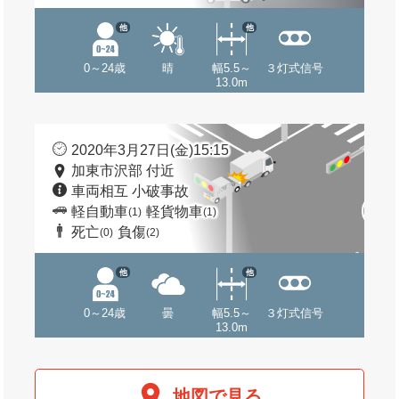
他
他
0～24歳
晴
幅5.5～
３灯式信号
13.0m
2020年3月27日(金)15:15
加東市沢部 付近
車両相互 小破事故
軽自動車
軽貨物車
(1)
(1)
死亡
負傷
(0)
(2)
他
他
0～24歳
曇
幅5.5～
３灯式信号
13.0m
地図で見る