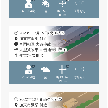
45～54歳
晴
幅5.5～
信号なし
9.0m
2023年12月19日(火)17:45
加東市沢部 付近
車両相互 大破事故
大型貨物車
普通乗用車
(1)
(1)
死亡
負傷
(0)
(1)
他
他
25～34歳
曇
幅13.0～
信号なし
19.5m
2022年12月9日(金)07:25
加東市沢部 付近