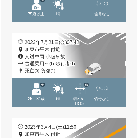
75歳以上
晴
信号なし
2023年7月21日(金)07:42
加東市平木 付近
人対車両 小破事故
普通乗用車
歩行者
(1)
(1)
死亡
負傷
(0)
(1)
他
他
25～34歳
晴
幅5.5～
信号なし
13.0m
2023年3月4日(土)11:50
加東市平木 付近