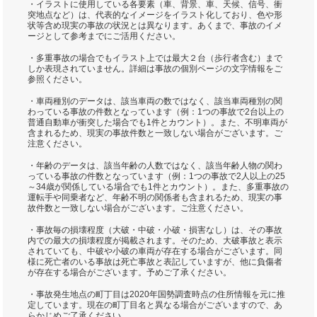
・イラストに使用している各要素（車、背景、車、天候、信号、衝
突地点など）は、代表的なイメージをイラスト化しており、色や形
状等含め現実の事故の状況とは異なります。あくまで、事故のイメ
ージとして参考までにご活用ください。
・多重事故の場合でもイラスト上では最大２台（歩行者含む）まで
しか表現されていません。詳細は事故の個別ページの文字情報をご
参照ください。
・車両種別のデータは、該当車両の数ではなく、該当車両種別の関
わっている事故の件数となっています（例：1つの事故で2台以上の
普通自動車が衝突した場合でも1件とカウント）。また、不明車両が
含まれるため、現実の事故件数と一致しない場合がございます。ご
注意ください。
・年齢のデータは、該当年齢の人数ではなく、該当年齢人物の関わ
っている事故の件数となっています（例：1つの事故で2人以上の25
～34歳が関係している場合でも1件とカウント）。また、多重事故の
運転手や同乗者など、年齢不明の関係者も含まれるため、現実の事
故件数と一致しない場合がございます。ご注意ください。
・事故毎の損壊程度（大破・中破・小破・損害なし）は、その事故
内での最大の損壊程度が掲載されます。そのため、大破事故と表示
されていても、中破や小破の車両が存在する場合がございます。同
様に死亡者のいる事故は死亡事故と表記していますが、他に負傷者
が存在する場合がございます。予めご了承ください。
・事故発生地点の町丁目は2020年国勢調査時点の住所情報を元に推
定しています。現在の町丁目名と異なる場合がございますので、あ
らかじめご了承ください。