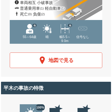
車両相互 小破事故
普通乗用車
軽自動車
(1)
(1)
死亡
負傷
(0)
(2)
他
他
55～64歳
晴
幅5.5～
信号なし
9.0m
地図で見る
平木の事故の特徴
100%