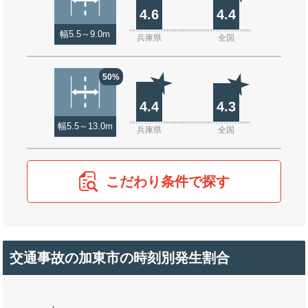
4.6
4.4
幅5.5～9.0m
兵庫県
全国
50%
4.4
4.3
幅5.5～13.0m
兵庫県
全国
こだわり条件で探す
交通事故の加東市の時刻別発生割合