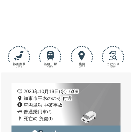
都道府県
沿線・駅
地図
こだわり
で探す
で探す
で探す
条件
2023年10月18日(水)16:08
加東市平木ののそ 付近
車両単独 中破事故
普通乗用車
(2)
死亡
負傷
(0)
(1)
他