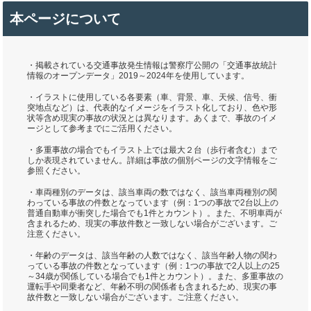
本ページについて
・掲載されている交通事故発生情報は警察庁公開の「交通事故統計
情報のオープンデータ」2019～2024年を使用しています。
・イラストに使用している各要素（車、背景、車、天候、信号、衝
突地点など）は、代表的なイメージをイラスト化しており、色や形
状等含め現実の事故の状況とは異なります。あくまで、事故のイメ
ージとして参考までにご活用ください。
・多重事故の場合でもイラスト上では最大２台（歩行者含む）まで
しか表現されていません。詳細は事故の個別ページの文字情報をご
参照ください。
・車両種別のデータは、該当車両の数ではなく、該当車両種別の関
わっている事故の件数となっています（例：1つの事故で2台以上の
普通自動車が衝突した場合でも1件とカウント）。また、不明車両が
含まれるため、現実の事故件数と一致しない場合がございます。ご
注意ください。
・年齢のデータは、該当年齢の人数ではなく、該当年齢人物の関わ
っている事故の件数となっています（例：1つの事故で2人以上の25
～34歳が関係している場合でも1件とカウント）。また、多重事故の
運転手や同乗者など、年齢不明の関係者も含まれるため、現実の事
故件数と一致しない場合がございます。ご注意ください。