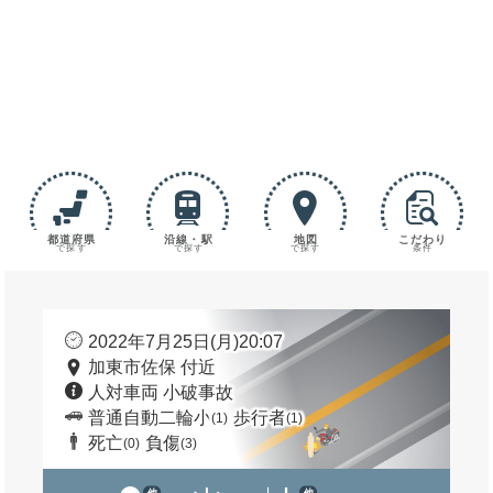
都道府県
沿線・駅
地図
こだわり
で探す
で探す
で探す
条件
2022年7月25日(月)20:07
加東市佐保 付近
人対車両 小破事故
普通自動二輪小
歩行者
(1)
(1)
死亡
負傷
(0)
(3)
他
他