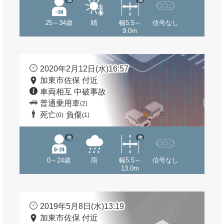
25～34歳
晴
幅5.5～
信号なし
9.0m
2020年2月12日(水)16:57
加東市佐保 付近
車両相互 中破事故
普通乗用車
(2)
死亡
負傷
(0)
(1)
他
他
0～24歳
雨
幅5.5～
信号なし
13.0m
2019年5月8日(水)13:19
加東市佐保 付近