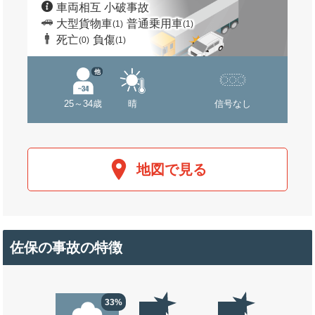
車両相互 小破事故
大型貨物車
普通乗用車
(1)
(1)
死亡
負傷
(0)
(1)
他
25～34歳
晴
信号なし
地図で見る
佐保の事故の特徴
33%