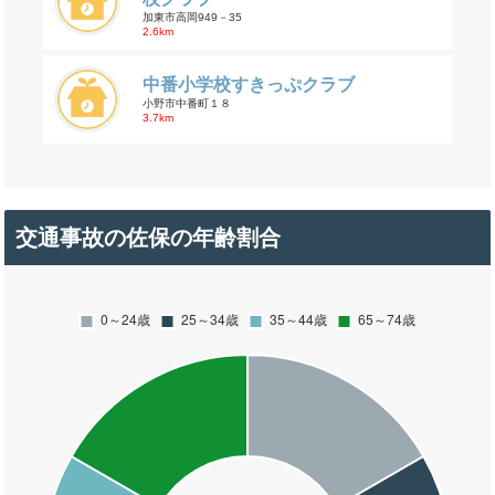
加東市高岡949－35
2.6km
中番小学校すきっぷクラブ
小野市中番町１８
3.7km
交通事故の佐保の年齢割合