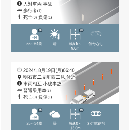
人対車両 事故
歩行者
(1)
死亡
負傷
(0)
(1)
他
他
55～64歳
晴
幅5.5～
信号なし
9.0m
2024年8月19日(月)06:40
明石市二見町西二見 付近
車両相互 小破事故
普通乗用車
(2)
死亡
負傷
(0)
(1)
他
他
25～34歳
曇
幅9.0～
３灯式信号
13.0m