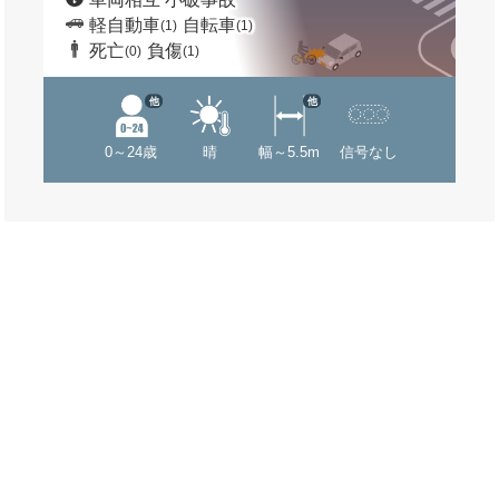
軽自動車
自転車
(1)
(1)
死亡
負傷
(0)
(1)
他
他
0～24歳
晴
幅～5.5m
信号なし