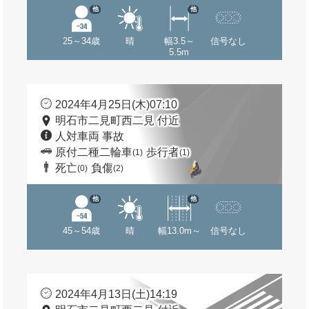
他
他
25～34歳
晴
幅3.5～
信号なし
5.5m
2024年4月25日(木)07:10
明石市二見町西二見 付近
人対車両 事故
原付二種二輪車
歩行者
(1)
(1)
死亡
負傷
(0)
(2)
他
他
45～54歳
晴
幅13.0m～
信号なし
2024年4月13日(土)14:19