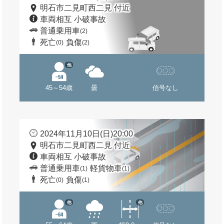
明石市二見町西二見 付近
車両相互 小破事故
普通乗用車
(2)
死亡
負傷
(0)
(2)
他
45～54歳
曇
信号なし
2024年11月10日(日)20:00
明石市二見町西二見 付近
車両相互 小破事故
普通乗用車
軽貨物車
(1)
(1)
死亡
負傷
(0)
(1)
他
他