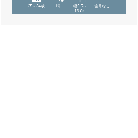
25～34歳
晴
幅5.5～
信号なし
13.0m