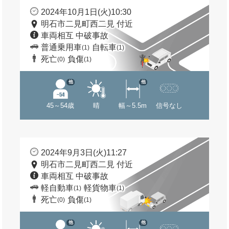
2024年10月1日(火)10:30
明石市二見町西二見 付近
車両相互 中破事故
普通乗用車
自転車
(1)
(1)
死亡
負傷
(0)
(1)
他
他
45～54歳
晴
幅～5.5m
信号なし
2024年9月3日(火)11:27
明石市二見町西二見 付近
車両相互 中破事故
軽自動車
軽貨物車
(1)
(1)
死亡
負傷
(0)
(1)
他
他