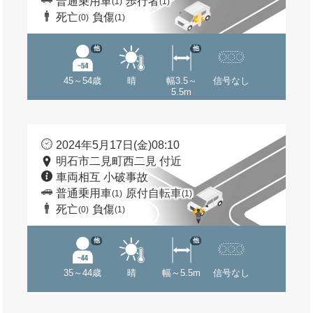
普通乗用車
歩行者
(1)
(1)
死亡
負傷
(0)
(1)
他
他
45～54歳
晴
幅3.5～
信号なし
5.5m
2024年5月17日(金)08:10
明石市二見町西二見 付近
車両相互 小破事故
普通乗用車
原付自転車
(1)
(1)
死亡
負傷
(0)
(1)
他
他
35～44歳
晴
幅～5.5m
信号なし