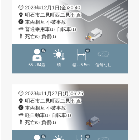
2023年12月1日(金)20:40
明石市二見町西二見 付近
車両相互 小破事故
普通乗用車
自転車
(1)
(1)
死亡
負傷
(0)
(1)
他
他
55～64歳
晴
幅～5.5m
信号なし
2023年11月27日(月)06:25
明石市二見町西二見 付近
車両相互 小破事故
軽自動車
自転車
(1)
(1)
死亡
負傷
(0)
(1)
他
他