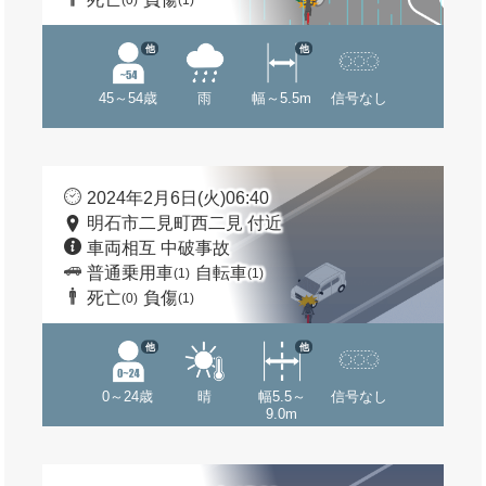
(0)
(1)
他
他
45～54歳
雨
幅～5.5m
信号なし
2024年2月6日(火)06:40
明石市二見町西二見 付近
車両相互 中破事故
普通乗用車
自転車
(1)
(1)
死亡
負傷
(0)
(1)
他
他
0～24歳
晴
幅5.5～
信号なし
9.0m