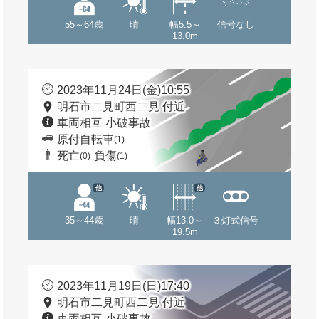
55～64歳
晴
幅5.5～
信号なし
13.0m
2023年11月24日(金)10:55
明石市二見町西二見 付近
車両相互 小破事故
原付自転車
(1)
死亡
負傷
(0)
(1)
他
他
35～44歳
晴
幅13.0～
３灯式信号
19.5m
2023年11月19日(日)17:40
明石市二見町西二見 付近
車両相互 小破事故