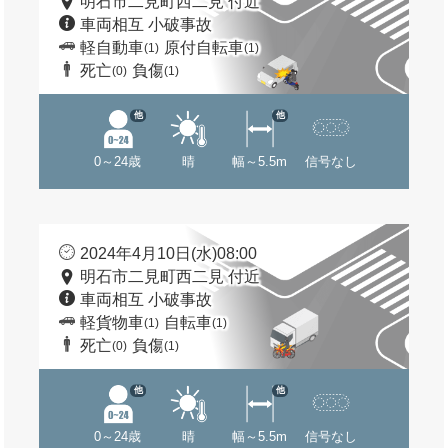
明石市二見町西二見 付近
車両相互 小破事故
軽自動車
原付自転車
(1)
(1)
死亡
負傷
(0)
(1)
他
他
0～24歳
晴
幅～5.5m
信号なし
2024年4月10日(水)08:00
明石市二見町西二見 付近
車両相互 小破事故
軽貨物車
自転車
(1)
(1)
死亡
負傷
(0)
(1)
他
他
0～24歳
晴
幅～5.5m
信号なし