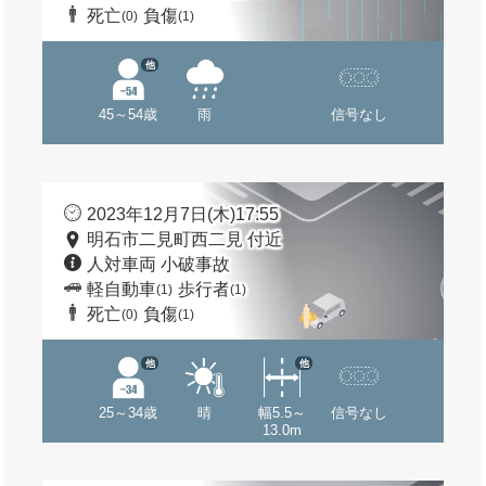
死亡
負傷
(0)
(1)
他
45～54歳
雨
信号なし
2023年12月7日(木)17:55
明石市二見町西二見 付近
人対車両 小破事故
軽自動車
歩行者
(1)
(1)
死亡
負傷
(0)
(1)
他
他
25～34歳
晴
幅5.5～
信号なし
13.0m