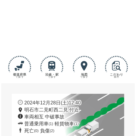
都道府県
沿線・駅
地図
こだわり
で探す
で探す
で探す
条件
2024年12月28日(土)12:40
明石市二見町西二見 付近
車両相互 中破事故
普通乗用車
軽貨物車
(1)
(1)
死亡
負傷
(0)
(2)