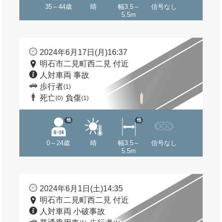
35～44歳
晴
幅3.5～
信号なし
5.5m
2024年6月17日(月)16:37
明石市二見町西二見 付近
人対車両 事故
歩行者
(1)
死亡
負傷
(0)
(1)
他
他
0～24歳
晴
幅3.5～
信号なし
5.5m
2024年6月1日(土)14:35
明石市二見町西二見 付近
人対車両 小破事故