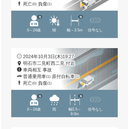
死亡
負傷
(0)
(1)
他
他
0～24歳
晴
幅～3.5m
信号なし
2024年10月3日(木)19:27
明石市二見町西二見 付近
車両相互 事故
普通乗用車
原付自転車
(1)
(1)
死亡
負傷
(0)
(1)
他
他
0～24歳
雨
幅5.5～
信号なし
9.0m