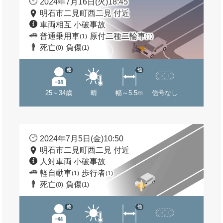
2024年7月16日(火)18:45
明石市二見町西二見 付近
車両相互 小破事故
普通乗用車
原付二種二輪車
(1)
(1)
死亡
負傷
(0)
(1)
他
他
25～34歳
晴
幅～5.5m
信号なし
2024年7月5日(金)10:50
明石市二見町西二見 付近
人対車両 小破事故
軽自動車
歩行者
(1)
(1)
死亡
負傷
(0)
(1)
他
他