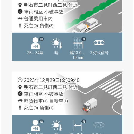
明石市二見町西二見 付近
車両相互 小破事故
普通乗用車
(2)
死亡
負傷
(0)
(2)
他
他
25～34歳
晴
幅13.0～
３灯式信号
19.5m
2023年12月29日(金)09:40
明石市二見町西二見 付近
車両相互 小破事故
軽貨物車
自転車
(1)
(1)
死亡
負傷
(0)
(1)
他
他