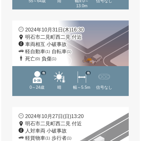
55～64歳
雨
幅9.0～
信号なし
13.0m
2024年10月31日(木)16:30
明石市二見町西二見 付近
車両相互 小破事故
軽自動車
自転車
(1)
(1)
死亡
負傷
(0)
(1)
他
他
0～24歳
晴
幅～5.5m
信号なし
2024年10月27日(日)13:20
明石市二見町西二見 付近
人対車両 小破事故
軽貨物車
歩行者
(1)
(1)