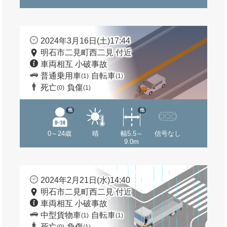
2024年3月16日(土)17:44
明石市二見町西二見 付近
車両相互 小破事故
普通乗用車
自転車
(1)
(1)
死亡
負傷
(0)
(1)
他
他
0～24歳
晴
幅5.5～
信号なし
9.0m
2024年2月21日(水)14:40
明石市二見町西二見 付近
車両相互 小破事故
中型貨物車
自転車
(1)
(1)
死亡
負傷