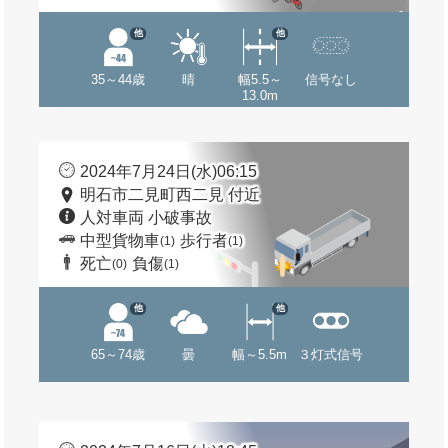
他
他
35～44歳
晴
幅5.5～
信号なし
13.0m
2024年7月24日(水)06:15
明石市二見町西二見 付近
人対車両 小破事故
中型貨物車
歩行者
(1)
(1)
死亡
負傷
(0)
(1)
他
他
65～74歳
曇
幅～5.5m
３灯式信号