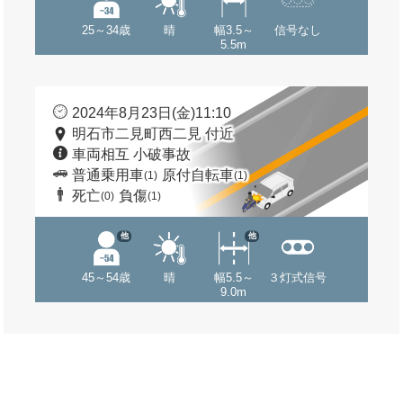
25～34歳
晴
幅3.5～
信号なし
5.5m
2024年8月23日(金)11:10
明石市二見町西二見 付近
車両相互 小破事故
普通乗用車
原付自転車
(1)
(1)
死亡
負傷
(0)
(1)
他
他
45～54歳
晴
幅5.5～
３灯式信号
9.0m