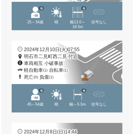
他
他
25～34歳
晴
幅13.0～
信号なし
19.5m
2024年12月10日(火)07:55
明石市二見町西二見 付近
車両相互 小破事故
軽自動車
自転車
(1)
(1)
死亡
負傷
(0)
(1)
他
他
45～54歳
晴
幅～5.5m
信号なし
2024年12月8日(日)14:44