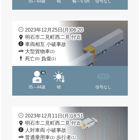
55～64歳
晴
幅～5.5m
信号なし
2023年12月25日(月)06:20
明石市二見町西二見 付近
車両相互 小破事故
大型貨物車
(2)
死亡
負傷
(0)
(1)
他
35～44歳
晴
信号なし
2023年12月11日(月)18:51
明石市二見町西二見 付近
人対車両 小破事故
普通乗用車
歩行者
(1)
(1)