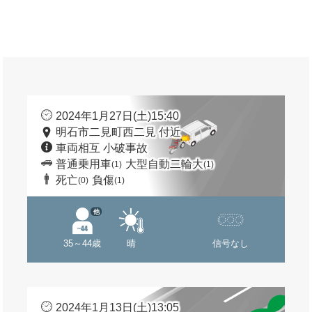
2024年1月27日(土)15:40
明石市二見町西二見 付近
車両相互 小破事故
普通乗用車
大型自動二輪大
(1)
(1)
死亡
負傷
(0)
(1)
他
35～44歳
晴
信号なし
2024年1月13日(土)13:05