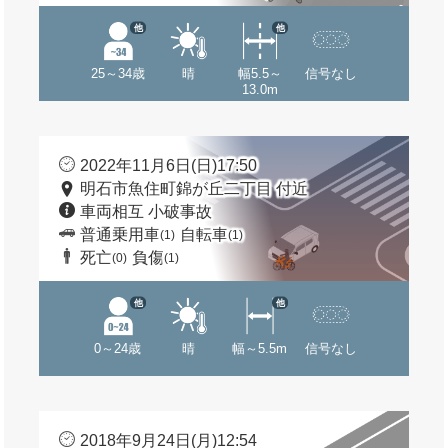
他
他
25～34歳
晴
幅5.5～
信号なし
13.0m
2022年11月6日(日)17:50
明石市魚住町錦が丘二丁目 付近
車両相互 小破事故
普通乗用車
自転車
(1)
(1)
死亡
負傷
(0)
(1)
他
他
0～24歳
晴
幅～5.5m
信号なし
2018年9月24日(月)12:54