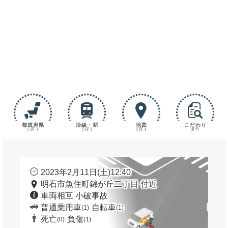
都道府県
沿線・駅
地図
こだわり
で探す
で探す
で探す
条件
2023年2月11日(土)12:40
明石市魚住町錦が丘二丁目 付近
車両相互 小破事故
普通乗用車
自転車
(1)
(1)
死亡
負傷
(0)
(1)