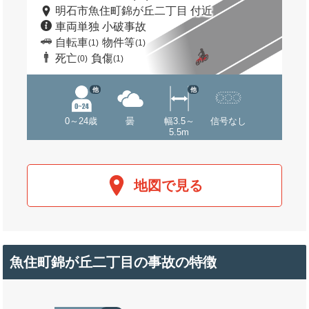
明石市魚住町錦が丘二丁目 付近
車両単独 小破事故
自転車
物件等
(1)
(1)
死亡
負傷
(0)
(1)
他
他
0～24歳
曇
幅3.5～
信号なし
5.5m
地図で見る
魚住町錦が丘二丁目の事故の特徴