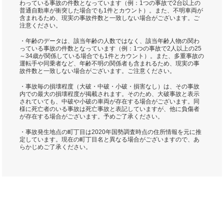
わっている事故の件数となっています（例：1つの事故で2台以上の
普通自動車が衝突した場合でも1件とカウント）。また、不明車両が
含まれるため、現実の事故件数と一致しない場合がございます。ご
注意ください。
・年齢のデータは、該当年齢の人数ではなく、該当年齢人物の関わ
っている事故の件数となっています（例：1つの事故で2人以上の25
～34歳が関係している場合でも1件とカウント）。また、多重事故の
運転手や同乗者など、年齢不明の関係者も含まれるため、現実の事
故件数と一致しない場合がございます。ご注意ください。
・事故毎の損壊程度（大破・中破・小破・損害なし）は、その事故
内での最大の損壊程度が掲載されます。そのため、大破事故と表示
されていても、中破や小破の車両が存在する場合がございます。同
様に死亡者のいる事故は死亡事故と表記していますが、他に負傷者
が存在する場合がございます。予めご了承ください。
・事故発生地点の町丁目は2020年国勢調査時点の住所情報を元に推
定しています。現在の町丁目名と異なる場合がございますので、あ
らかじめご了承ください。