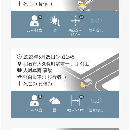
死亡
負傷
(0)
(1)
他
他
35～44歳
晴
幅5.5～
信号なし
13.0m
2023年5月25日(木)11:45
明石市大久保町駅前一丁目 付近
人対車両 事故
軽自動車
歩行者
(1)
(1)
死亡
負傷
(0)
(1)
他
他
65～74歳
曇
幅～5.5m
信号なし