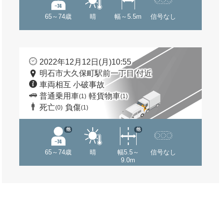
65～74歳
晴
幅～5.5m
信号なし
2022年12月12日(月)10:55
明石市大久保町駅前一丁目 付近
車両相互 小破事故
普通乗用車
軽貨物車
(1)
(1)
死亡
負傷
(0)
(1)
他
他
65～74歳
晴
幅5.5～
信号なし
9.0m