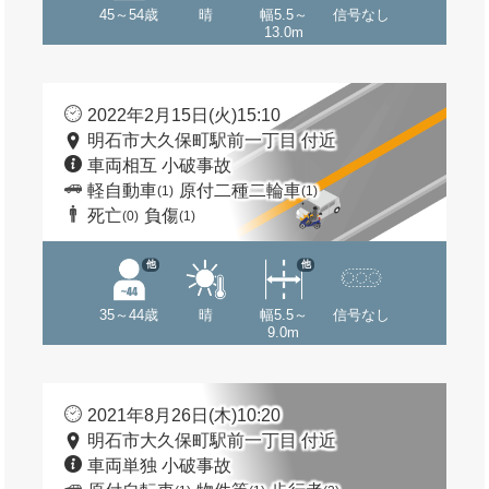
45～54歳
晴
幅5.5～
信号なし
13.0m
2022年2月15日(火)15:10
明石市大久保町駅前一丁目 付近
車両相互 小破事故
軽自動車
原付二種二輪車
(1)
(1)
死亡
負傷
(0)
(1)
他
他
35～44歳
晴
幅5.5～
信号なし
9.0m
2021年8月26日(木)10:20
明石市大久保町駅前一丁目 付近
車両単独 小破事故