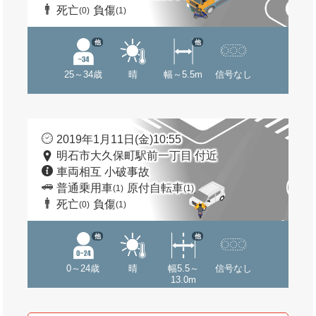
死亡
負傷
(0)
(1)
他
他
25～34歳
晴
幅～5.5m
信号なし
2019年1月11日(金)10:55
明石市大久保町駅前一丁目 付近
車両相互 小破事故
普通乗用車
原付自転車
(1)
(1)
死亡
負傷
(0)
(1)
他
他
0～24歳
晴
幅5.5～
信号なし
13.0m