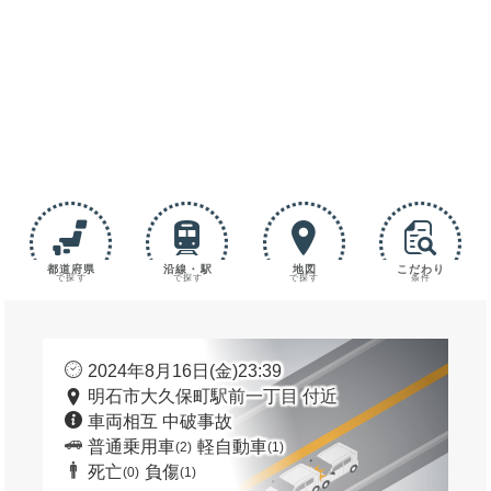
都道府県
沿線・駅
地図
こだわり
で探す
で探す
で探す
条件
2024年8月16日(金)23:39
明石市大久保町駅前一丁目 付近
車両相互 中破事故
普通乗用車
軽自動車
(2)
(1)
死亡
負傷
(0)
(1)