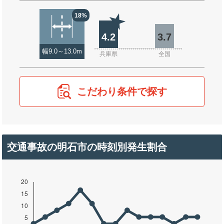
18%
4.2
3.7
幅9.0～13.0m
兵庫県
全国
こだわり条件で探す
交通事故の明石市の時刻別発生割合