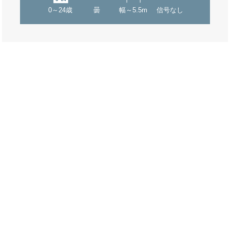
0～24歳
曇
幅～5.5m
信号なし