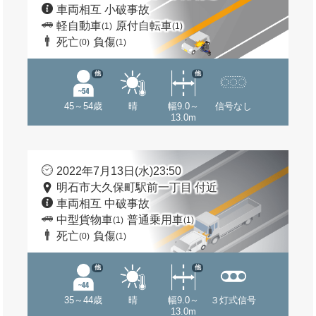
車両相互 小破事故
軽自動車
原付自転車
(1)
(1)
死亡
負傷
(0)
(1)
他
他
45～54歳
晴
幅9.0～
信号なし
13.0m
2022年7月13日(水)23:50
明石市大久保町駅前一丁目 付近
車両相互 中破事故
中型貨物車
普通乗用車
(1)
(1)
死亡
負傷
(0)
(1)
他
他
35～44歳
晴
幅9.0～
３灯式信号
13.0m