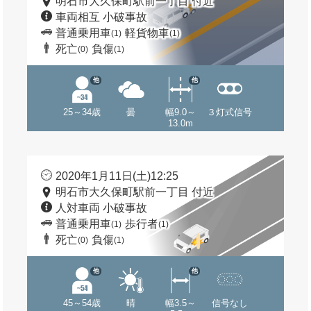
明石市大久保町駅前一丁目 付近
車両相互 小破事故
普通乗用車
軽貨物車
(1)
(1)
死亡
負傷
(0)
(1)
他
他
25～34歳
曇
幅9.0～
３灯式信号
13.0m
2020年1月11日(土)12:25
明石市大久保町駅前一丁目 付近
人対車両 小破事故
普通乗用車
歩行者
(1)
(1)
死亡
負傷
(0)
(1)
他
他
45～54歳
晴
幅3.5～
信号なし