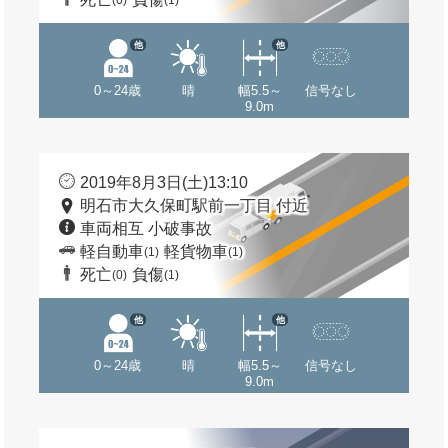
(0)
(1)
他
他
0～24歳
晴
幅5.5～
信号なし
9.0m
2019年8月3日(土)13:10
明石市大久保町駅前一丁目 付近
車両相互 小破事故
軽自動車
軽貨物車
(1)
(1)
死亡
負傷
(0)
(1)
他
他
0～24歳
晴
幅5.5～
信号なし
9.0m