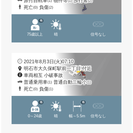
原付自転車
物件等
歩行者
(1)
(1)
(2)
死亡
負傷
(0)
(2)
他
75歳以上
晴
信号なし
2021年8月3日(火)07:10
明石市大久保町駅前一丁目 付近
車両相互 小破事故
普通乗用車
普通自動二輪小
(1)
(1)
死亡
負傷
(0)
(1)
他
他
0～24歳
晴
幅～5.5m
信号なし