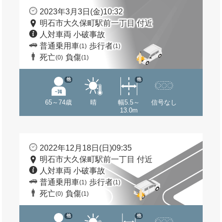
2023年3月3日(金)10:32
明石市大久保町駅前一丁目 付近
人対車両 小破事故
普通乗用車
歩行者
(1)
(1)
死亡
負傷
(0)
(1)
他
他
65～74歳
晴
幅5.5～
信号なし
13.0m
2022年12月18日(日)09:35
明石市大久保町駅前一丁目 付近
人対車両 小破事故
普通乗用車
歩行者
(1)
(1)
死亡
負傷
(0)
(1)
他
他