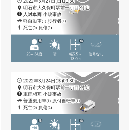
2022年3月27日(日)11:30
明石市大久保町駅前一丁目 付近
人対車両 小破事故
軽自動車
歩行者
(1)
(1)
死亡
負傷
(0)
(1)
他
他
25～34歳
晴
幅5.5～
信号なし
13.0m
2022年3月24日(木)09:30
明石市大久保町駅前一丁目 付近
車両相互 小破事故
普通乗用車
原付自転車
(1)
(1)
死亡
負傷
(0)
(1)
他
他