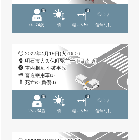
他
他
0～24歳
晴
幅～5.5m
信号なし
2022年4月19日(火)16:06
明石市大久保町駅前一丁目 付近
車両相互 小破事故
普通乗用車
(2)
死亡
負傷
(0)
(1)
他
他
25～34歳
晴
幅～5.5m
信号なし