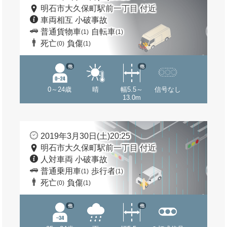
明石市大久保町駅前一丁目 付近
車両相互 小破事故
普通貨物車
自転車
(1)
(1)
死亡
負傷
(0)
(1)
他
他
0～24歳
晴
幅5.5～
信号なし
13.0m
2019年3月30日(土)20:25
明石市大久保町駅前一丁目 付近
人対車両 小破事故
普通乗用車
歩行者
(1)
(1)
死亡
負傷
(0)
(1)
他
他