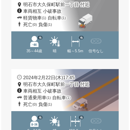
明石市大久保町駅前一丁目 付近
車両相互 小破事故
軽貨物車
自転車
(1)
(1)
死亡
負傷
(0)
(1)
他
他
35～44歳
晴
幅～5.5m
信号なし
2024年2月22日(木)17:45
明石市大久保町駅前一丁目 付近
車両相互 小破事故
普通乗用車
自転車
(1)
(1)
死亡
負傷
(0)
(1)
他
他