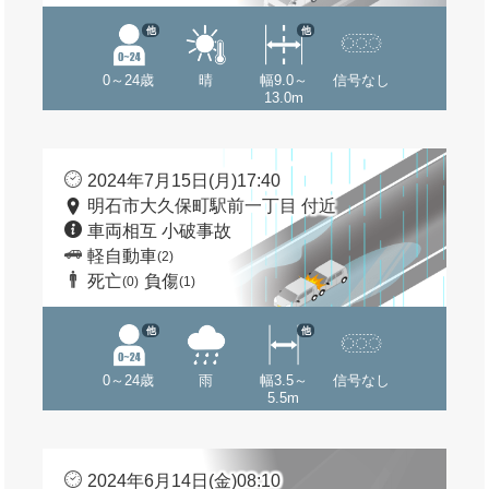
他
他
0～24歳
晴
幅9.0～
信号なし
13.0m
2024年7月15日(月)17:40
明石市大久保町駅前一丁目 付近
車両相互 小破事故
軽自動車
(2)
死亡
負傷
(0)
(1)
他
他
0～24歳
雨
幅3.5～
信号なし
5.5m
2024年6月14日(金)08:10