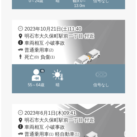
0～24歳
晴
幅9.0～
信号なし
13.0m
2023年10月21日(土)11:40
明石市大久保町駅前一丁目 付近
車両相互 小破事故
普通乗用車
(2)
死亡
負傷
(0)
(1)
他
55～64歳
晴
信号なし
2023年6月1日(木)09:41
明石市大久保町駅前一丁目 付近
車両相互 小破事故
普通乗用車
軽自動車
(1)
(1)