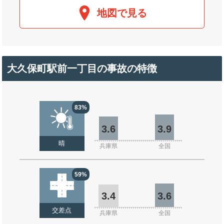
地図で見る
大久保町駅前一丁目の事故の特徴
83%
3.6
3.9
晴
兵庫県
全国
59%
3.4
3.6
交差点
兵庫県
全国