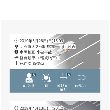
2019年5月26日(日)15:09
明石市大久保町駅前一丁目 付近
車両相互 小破事故
軽自動車
軽貨物車
(1)
(1)
死亡
負傷
(0)
(1)
他
他
0～24歳
晴
幅13.0～
信号なし
19.5m
2019年4月13日(土)20:10