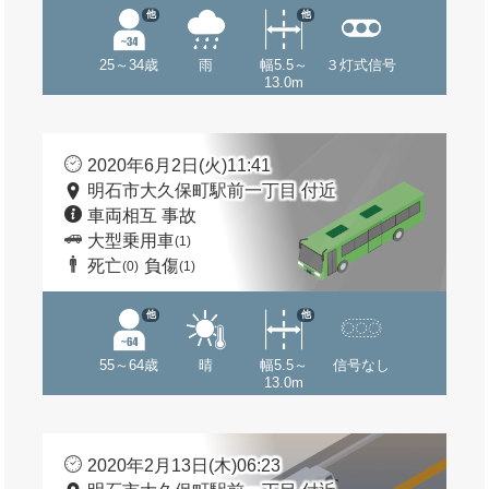
他
他
25～34歳
雨
幅5.5～
３灯式信号
13.0m
2020年6月2日(火)11:41
明石市大久保町駅前一丁目 付近
車両相互 事故
大型乗用車
(1)
死亡
負傷
(0)
(1)
他
他
55～64歳
晴
幅5.5～
信号なし
13.0m
2020年2月13日(木)06:23