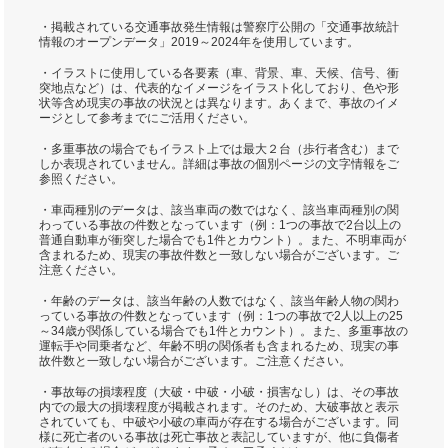
・掲載されている交通事故発生情報は警察庁公開の「交通事故統計
情報のオープンデータ」2019～2024年を使用しています。
・イラストに使用している各要素（車、背景、車、天候、信号、衝
突地点など）は、代表的なイメージをイラスト化しており、色や形
状等含め現実の事故の状況とは異なります。あくまで、事故のイメ
ージとして参考までにご活用ください。
・多重事故の場合でもイラスト上では最大２台（歩行者含む）まで
しか表現されていません。詳細は事故の個別ページの文字情報をご
参照ください。
・車両種別のデータは、該当車両の数ではなく、該当車両種別の関
わっている事故の件数となっています（例：1つの事故で2台以上の
普通自動車が衝突した場合でも1件とカウント）。また、不明車両が
含まれるため、現実の事故件数と一致しない場合がございます。ご
注意ください。
・年齢のデータは、該当年齢の人数ではなく、該当年齢人物の関わ
っている事故の件数となっています（例：1つの事故で2人以上の25
～34歳が関係している場合でも1件とカウント）。また、多重事故の
運転手や同乗者など、年齢不明の関係者も含まれるため、現実の事
故件数と一致しない場合がございます。ご注意ください。
・事故毎の損壊程度（大破・中破・小破・損害なし）は、その事故
内での最大の損壊程度が掲載されます。そのため、大破事故と表示
されていても、中破や小破の車両が存在する場合がございます。同
様に死亡者のいる事故は死亡事故と表記していますが、他に負傷者