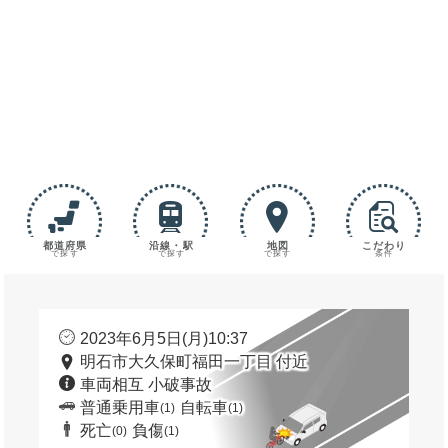
都道府県
沿線・駅
地図
こだわり
で探す
で探す
で探す
条件
2023年6月5日(月)10:37
明石市大久保町福田一丁目 付近
車両相互 小破事故
普通乗用車
自転車
(1)
(1)
死亡
負傷
(0)
(1)