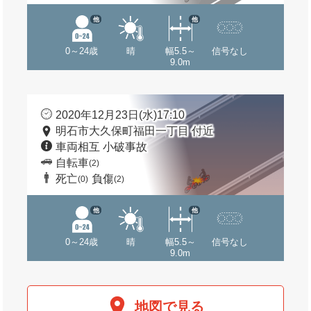
他
他
0～24歳
晴
幅5.5～
信号なし
9.0m
2020年12月23日(水)17:10
明石市大久保町福田一丁目 付近
車両相互 小破事故
自転車
(2)
死亡
負傷
(0)
(2)
他
他
0～24歳
晴
幅5.5～
信号なし
9.0m
地図で見る