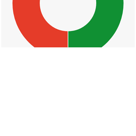
丁目一覧
松が丘一丁目
松が丘二丁目
松が丘三丁目
松が丘四丁目
松が丘五丁目
松が丘北町
大蔵谷奥
東山町
朝霧北町
朝霧台
朝霧山手町
朝霧南町三丁目
朝霧南町四丁目