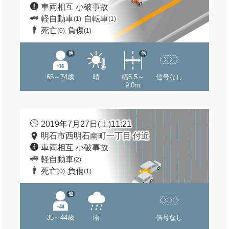
車両相互 小破事故
軽自動車
自転車
(1)
(1)
死亡
負傷
(0)
(1)
他
他
65～74歳
晴
幅5.5～
信号なし
9.0m
2019年7月27日(土)11:21
明石市西明石南町一丁目 付近
車両相互 小破事故
軽自動車
(2)
死亡
負傷
(0)
(1)
他
35～44歳
雨
信号なし