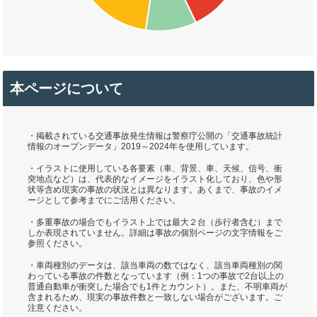
本ページについて
・掲載されている交通事故発生情報は警察庁公開の「交通事故統計
情報のオープンデータ」2019～2024年を使用しています。
・イラストに使用している各要素（車、背景、車、天候、信号、衝
突地点など）は、代表的なイメージをイラスト化しており、色や形
状等含め現実の事故の状況とは異なります。あくまで、事故のイメ
ージとして参考までにご活用ください。
・多重事故の場合でもイラスト上では最大２台（歩行者含む）まで
しか表現されていません。詳細は事故の個別ページの文字情報をご
参照ください。
・車両種別のデータは、該当車両の数ではなく、該当車両種別の関
わっている事故の件数となっています（例：1つの事故で2台以上の
普通自動車が衝突した場合でも1件とカウント）。また、不明車両が
含まれるため、現実の事故件数と一致しない場合がございます。ご
注意ください。