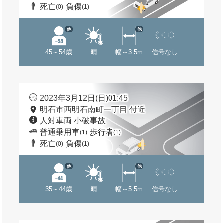
死亡
負傷
(0)
(1)
他
他
45～54歳
晴
幅～3.5m
信号なし
2023年3月12日(日)01:45
明石市西明石南町一丁目 付近
人対車両 小破事故
普通乗用車
歩行者
(1)
(1)
死亡
負傷
(0)
(1)
他
他
35～44歳
晴
幅～5.5m
信号なし