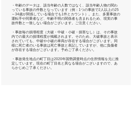
・年齢のデータは、該当年齢の人数ではなく、該当年齢人物の関わ
っている事故の件数となっています（例：1つの事故で2人以上の25
～34歳が関係している場合でも1件とカウント）。また、多重事故の
運転手や同乗者など、年齢不明の関係者も含まれるため、現実の事
故件数と一致しない場合がございます。ご注意ください。
・事故毎の損壊程度（大破・中破・小破・損害なし）は、その事故
内での最大の損壊程度が掲載されます。そのため、大破事故と表示
されていても、中破や小破の車両が存在する場合がございます。同
様に死亡者のいる事故は死亡事故と表記していますが、他に負傷者
が存在する場合がございます。予めご了承ください。
・事故発生地点の町丁目は2020年国勢調査時点の住所情報を元に推
定しています。現在の町丁目名と異なる場合がございますので、あ
らかじめご了承ください。