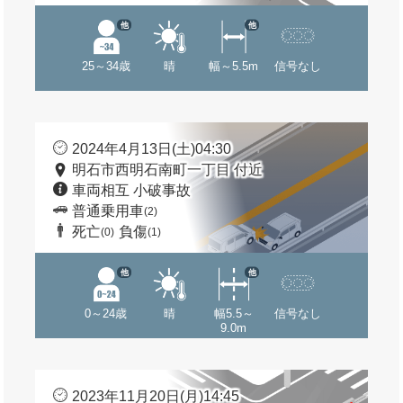
他
他
25～34歳
晴
幅～5.5m
信号なし
2024年4月13日(土)04:30
明石市西明石南町一丁目 付近
車両相互 小破事故
普通乗用車
(2)
死亡
負傷
(0)
(1)
他
他
0～24歳
晴
幅5.5～
信号なし
9.0m
2023年11月20日(月)14:45