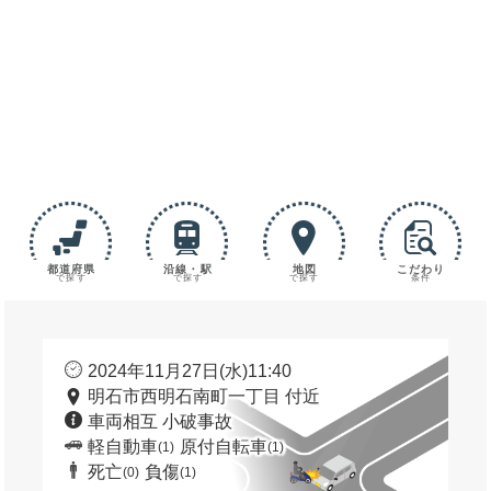
都道府県
沿線・駅
地図
こだわり
で探す
で探す
で探す
条件
2024年11月27日(水)11:40
明石市西明石南町一丁目 付近
車両相互 小破事故
軽自動車
原付自転車
(1)
(1)
死亡
負傷
(0)
(1)