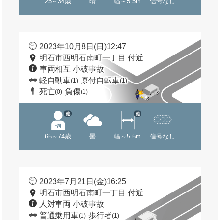
25～34歳
晴
幅～5.5m
信号なし
2023年10月8日(日)12:47
明石市西明石南町一丁目 付近
車両相互 小破事故
軽自動車
原付自転車
(1)
(1)
死亡
負傷
(0)
(1)
他
他
65～74歳
曇
幅～5.5m
信号なし
2023年7月21日(金)16:25
明石市西明石南町一丁目 付近
人対車両 小破事故
普通乗用車
歩行者
(1)
(1)