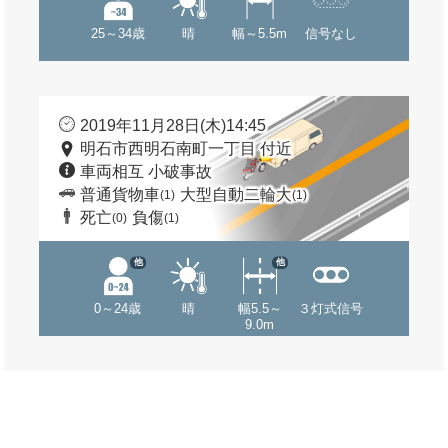
25～34歳
晴
幅～5.5m
信号なし
2019年11月28日(木)14:45
明石市西明石南町一丁目 付近
車両相互 小破事故
普通貨物車
大型自動二輪大
(1)
(1)
死亡
負傷
(0)
(1)
他
他
0～24歳
晴
幅5.5～
３灯式信号
9.0m