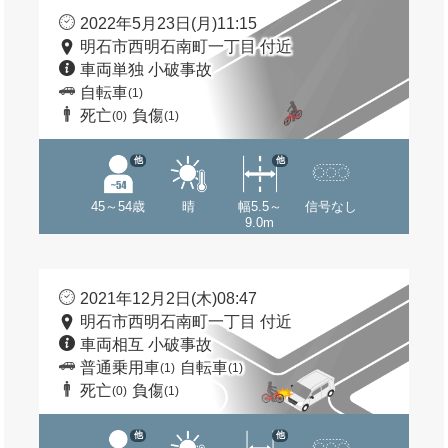
2022年5月23日(月)11:15
明石市西明石南町一丁目 付近
車両単独 小破事故
自転車
(1)
死亡
負傷
(0)
(1)
他
他
45～54歳
晴
幅5.5～
信号なし
9.0m
2021年12月2日(木)08:47
明石市西明石南町一丁目 付近
車両相互 小破事故
普通乗用車
自転車
(1)
(1)
死亡
負傷
(0)
(1)
他
他