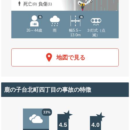
死亡
負傷
(0)
(1)
他
他
35～44歳
雨
幅5.5～
３灯式（点
13.0m
滅）
地図で見る
鹿の子台北町四丁目の事故の特徴
33%
4.5
4.0