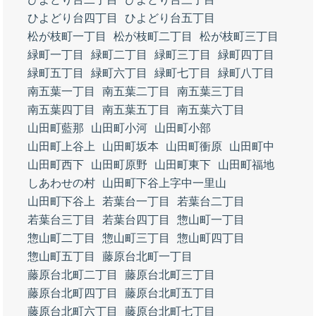
ひよどり台四丁目
ひよどり台五丁目
松が枝町一丁目
松が枝町二丁目
松が枝町三丁目
緑町一丁目
緑町二丁目
緑町三丁目
緑町四丁目
緑町五丁目
緑町六丁目
緑町七丁目
緑町八丁目
南五葉一丁目
南五葉二丁目
南五葉三丁目
南五葉四丁目
南五葉五丁目
南五葉六丁目
山田町藍那
山田町小河
山田町小部
山田町上谷上
山田町坂本
山田町衝原
山田町中
山田町西下
山田町原野
山田町東下
山田町福地
しあわせの村
山田町下谷上字中一里山
山田町下谷上
若葉台一丁目
若葉台二丁目
若葉台三丁目
若葉台四丁目
惣山町一丁目
惣山町二丁目
惣山町三丁目
惣山町四丁目
惣山町五丁目
藤原台北町一丁目
藤原台北町二丁目
藤原台北町三丁目
藤原台北町四丁目
藤原台北町五丁目
藤原台北町六丁目
藤原台北町七丁目