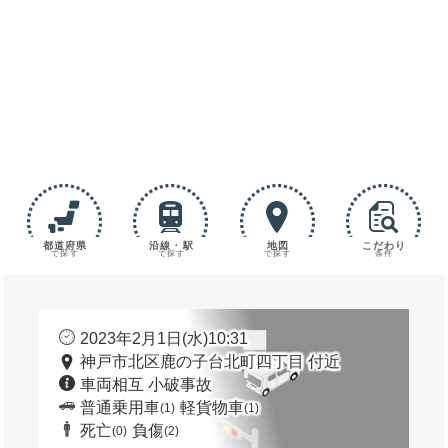
都道府県
沿線・駅
地図
こだわり
で探す
で探す
で探す
条件
2023年2月1日(水)10:31
神戸市北区鹿の子台北町四丁目 付近
車両相互 小破事故
普通乗用車
軽貨物車
(1)
(1)
死亡
負傷
(0)
(2)