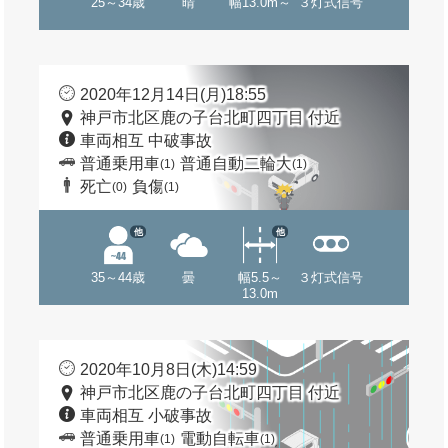
25～34歳
晴
幅13.0m～
３灯式信号
2020年12月14日(月)18:55
神戸市北区鹿の子台北町四丁目 付近
車両相互 中破事故
普通乗用車
普通自動二輪大
(1)
(1)
死亡
負傷
(0)
(1)
他
他
35～44歳
曇
幅5.5～
３灯式信号
13.0m
2020年10月8日(木)14:59
神戸市北区鹿の子台北町四丁目 付近
車両相互 小破事故
普通乗用車
電動自転車
(1)
(1)