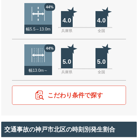
44%
4.0
4.0
幅5.5～13.0m
兵庫県
全国
44%
5.0
5.0
幅13.0m～
兵庫県
全国
こだわり条件で探す
交通事故の神戸市北区の時刻別発生割合