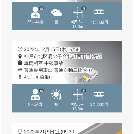
他
他
35～44歳
曇
幅5.5～
３灯式信号
13.0m
2022年12月15日(木)17:58
神戸市北区鹿の子台北町四丁目 付近
車両相互 中破事故
普通乗用車
普通自動二輪大
(1)
(1)
死亡
負傷
(0)
(2)
他
他
0～24歳
晴
幅5.5～
３灯式信号
13.0m
2022年2月5日(土)09:30