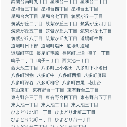
鈴蘭台南町九丁目
星和台一丁目
星和台二丁目
星和台三丁目
星和台四丁目
星和台五丁目
星和台六丁目
星和台七丁目
筑紫が丘一丁目
筑紫が丘二丁目
筑紫が丘三丁目
筑紫が丘四丁目
筑紫が丘五丁目
筑紫が丘六丁目
筑紫が丘七丁目
筑紫が丘八丁目
筑紫が丘九丁目
道場町生野
道場町日下部
道場町塩田
道場町道場
道場町平田
長尾町宅原
長尾町上津
鳴子一丁目
鳴子二丁目
鳴子三丁目
西大池一丁目
西大池二丁目
八多町上小名田
八多町下小名田
八多町附物
八多町中
八多町西畑
八多町屏風
八多町深谷
八多町柳谷
八多町吉尾
花山台
花山東町
東有野台一丁目
東有野台二丁目
東有野台三丁目
東有野台四丁目
東有野台五丁目
東大池一丁目
東大池二丁目
東大池三丁目
ひよどり北町一丁目
ひよどり北町二丁目
ひよどり北町三丁目
ひよどり台一丁目
ひよどり台二丁目
ひよどり台三丁目