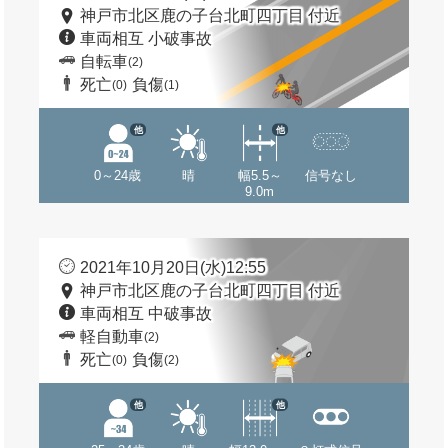
神戸市北区鹿の子台北町四丁目 付近
車両相互 小破事故
自転車
(2)
死亡
負傷
(0)
(1)
他
他
0～24歳
晴
幅5.5～
信号なし
9.0m
2021年10月20日(水)12:55
神戸市北区鹿の子台北町四丁目 付近
車両相互 中破事故
軽自動車
(2)
死亡
負傷
(0)
(2)
他
他