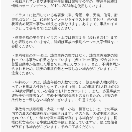
・掲載されている交通事故発生情報は警察庁公開の「交通事故統計
情報のオープンデータ」2019～2024年を使用しています。
・イラストに使用している各要素（車、背景、車、天候、信号、衝
突地点など）は、代表的なイメージをイラスト化しており、色や形
状等含め現実の事故の状況とは異なります。あくまで、事故のイメ
ージとして参考までにご活用ください。
・多重事故の場合でもイラスト上では最大２台（歩行者含む）まで
しか表現されていません。詳細は事故の個別ページの文字情報をご
参照ください。
・車両種別のデータは、該当車両の数ではなく、該当車両種別の関
わっている事故の件数となっています（例：1つの事故で2台以上の
普通自動車が衝突した場合でも1件とカウント）。また、不明車両が
含まれるため、現実の事故件数と一致しない場合がございます。ご
注意ください。
・年齢のデータは、該当年齢の人数ではなく、該当年齢人物の関わ
っている事故の件数となっています（例：1つの事故で2人以上の25
～34歳が関係している場合でも1件とカウント）。また、多重事故の
運転手や同乗者など、年齢不明の関係者も含まれるため、現実の事
故件数と一致しない場合がございます。ご注意ください。
・事故毎の損壊程度（大破・中破・小破・損害なし）は、その事故
内での最大の損壊程度が掲載されます。そのため、大破事故と表示
されていても、中破や小破の車両が存在する場合がございます。同
様に死亡者のいる事故は死亡事故と表記していますが、他に負傷者
が存在する場合がございます。予めご了承ください。