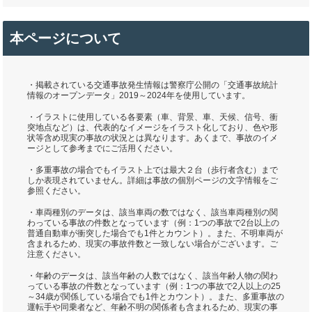
本ページについて
・掲載されている交通事故発生情報は警察庁公開の「交通事故統計
情報のオープンデータ」2019～2024年を使用しています。
・イラストに使用している各要素（車、背景、車、天候、信号、衝
突地点など）は、代表的なイメージをイラスト化しており、色や形
状等含め現実の事故の状況とは異なります。あくまで、事故のイメ
ージとして参考までにご活用ください。
・多重事故の場合でもイラスト上では最大２台（歩行者含む）まで
しか表現されていません。詳細は事故の個別ページの文字情報をご
参照ください。
・車両種別のデータは、該当車両の数ではなく、該当車両種別の関
わっている事故の件数となっています（例：1つの事故で2台以上の
普通自動車が衝突した場合でも1件とカウント）。また、不明車両が
含まれるため、現実の事故件数と一致しない場合がございます。ご
注意ください。
・年齢のデータは、該当年齢の人数ではなく、該当年齢人物の関わ
っている事故の件数となっています（例：1つの事故で2人以上の25
～34歳が関係している場合でも1件とカウント）。また、多重事故の
運転手や同乗者など、年齢不明の関係者も含まれるため、現実の事