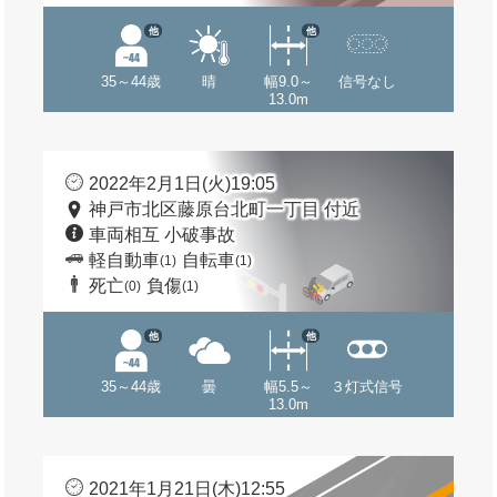
他
他
35～44歳
晴
幅9.0～
信号なし
13.0m
2022年2月1日(火)19:05
神戸市北区藤原台北町一丁目 付近
車両相互 小破事故
軽自動車
自転車
(1)
(1)
死亡
負傷
(0)
(1)
他
他
35～44歳
曇
幅5.5～
３灯式信号
13.0m
2021年1月21日(木)12:55