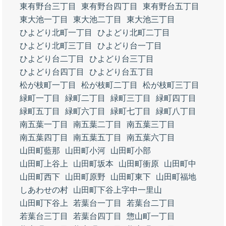
東有野台三丁目
東有野台四丁目
東有野台五丁目
東大池一丁目
東大池二丁目
東大池三丁目
ひよどり北町一丁目
ひよどり北町二丁目
ひよどり北町三丁目
ひよどり台一丁目
ひよどり台二丁目
ひよどり台三丁目
ひよどり台四丁目
ひよどり台五丁目
松が枝町一丁目
松が枝町二丁目
松が枝町三丁目
緑町一丁目
緑町二丁目
緑町三丁目
緑町四丁目
緑町五丁目
緑町六丁目
緑町七丁目
緑町八丁目
南五葉一丁目
南五葉二丁目
南五葉三丁目
南五葉四丁目
南五葉五丁目
南五葉六丁目
山田町藍那
山田町小河
山田町小部
山田町上谷上
山田町坂本
山田町衝原
山田町中
山田町西下
山田町原野
山田町東下
山田町福地
しあわせの村
山田町下谷上字中一里山
山田町下谷上
若葉台一丁目
若葉台二丁目
若葉台三丁目
若葉台四丁目
惣山町一丁目