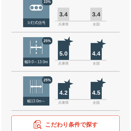
33%
3.4
3.4
３灯式信号
兵庫県
全国
25%
5.0
4.4
幅9.0～13.0m
兵庫県
全国
25%
4.2
4.5
幅13.0m～
兵庫県
全国
こだわり条件で探す