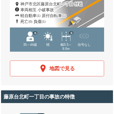
神戸市北区藤原台北町一丁目 付近
車両相互 小破事故
軽自動車
原付自転車
(1)
(1)
死亡
負傷
(0)
(1)
他
他
35～44歳
晴
幅5.5～
信号なし
9.0m
地図で見る
藤原台北町一丁目の事故の特徴