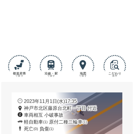
都道府県
沿線・駅
地図
こだわり
で探す
で探す
で探す
条件
2023年11月1日(水)17:35
神戸市北区藤原台北町一丁目 付近
車両相互 小破事故
軽自動車
原付二種二輪車
(1)
(1)
死亡
負傷
(0)
(1)