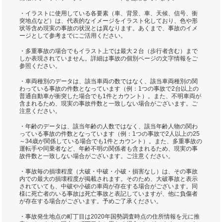
・イラストに使用している各要素（車、背景、車、天候、信号、衝
突地点など）は、代表的なイメージをイラスト化しており、色や形
状等含め現実の事故の状況とは異なります。あくまで、事故のイメ
ージとして参考までにご活用ください。
・多重事故の場合でもイラスト上では最大２台（歩行者含む）まで
しか表現されていません。詳細は事故の個別ページの文字情報をご
参照ください。
・車両種別のデータは、該当車両の数ではなく、該当車両種別の関
わっている事故の件数となっています（例：1つの事故で2台以上の
普通自動車が衝突した場合でも1件とカウント）。また、不明車両が
含まれるため、現実の事故件数と一致しない場合がございます。ご
注意ください。
・年齢のデータは、該当年齢の人数ではなく、該当年齢人物の関わ
っている事故の件数となっています（例：1つの事故で2人以上の25
～34歳が関係している場合でも1件とカウント）。また、多重事故の
運転手や同乗者など、年齢不明の関係者も含まれるため、現実の事
故件数と一致しない場合がございます。ご注意ください。
・事故毎の損壊程度（大破・中破・小破・損害なし）は、その事故
内での最大の損壊程度が掲載されます。そのため、大破事故と表示
されていても、中破や小破の車両が存在する場合がございます。同
様に死亡者のいる事故は死亡事故と表記していますが、他に負傷者
が存在する場合がございます。予めご了承ください。
・事故発生地点の町丁目は2020年国勢調査時点の住所情報を元に推