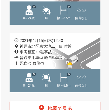
他
他
0～24歳
晴
幅～3.5m
信号なし
2021年4月15日(木)12:40
神戸市北区東大池二丁目 付近
車両相互 中破事故
普通乗用車
軽自動車
(1)
(1)
死亡
負傷
(0)
(2)
他
他
0～24歳
晴
幅～5.5m
信号なし
地図で見る