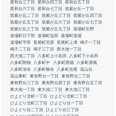
星和台三丁目
星和台四丁目
星和台五丁目
星和台六丁目
星和台七丁目
筑紫が丘一丁目
筑紫が丘二丁目
筑紫が丘三丁目
筑紫が丘四丁目
筑紫が丘五丁目
筑紫が丘六丁目
筑紫が丘七丁目
筑紫が丘八丁目
筑紫が丘九丁目
道場町生野
道場町日下部
道場町塩田
道場町道場
道場町平田
長尾町宅原
長尾町上津
鳴子一丁目
鳴子二丁目
鳴子三丁目
西大池一丁目
西大池二丁目
八多町上小名田
八多町下小名田
八多町附物
八多町中
八多町西畑
八多町屏風
八多町深谷
八多町柳谷
八多町吉尾
花山台
花山東町
東有野台一丁目
東有野台二丁目
東有野台三丁目
東有野台四丁目
東有野台五丁目
東大池一丁目
東大池二丁目
東大池三丁目
ひよどり北町一丁目
ひよどり北町二丁目
ひよどり北町三丁目
ひよどり台一丁目
ひよどり台二丁目
ひよどり台三丁目