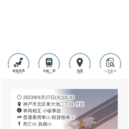
都道府県
沿線・駅
地図
こだわり
で探す
で探す
で探す
条件
2023年6月27日(火)18:30
神戸市北区東大池二丁目 付近
車両相互 小破事故
普通乗用車
軽貨物車
(1)
(1)
死亡
負傷
(0)
(1)