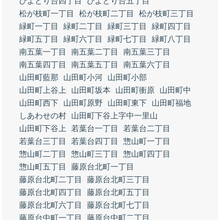
ひよどり台四丁目
ひよどり台五丁目
松が枝町一丁目
松が枝町二丁目
松が枝町三丁目
緑町一丁目
緑町二丁目
緑町三丁目
緑町四丁目
緑町五丁目
緑町六丁目
緑町七丁目
緑町八丁目
南五葉一丁目
南五葉二丁目
南五葉三丁目
南五葉四丁目
南五葉五丁目
南五葉六丁目
山田町藍那
山田町小河
山田町小部
山田町上谷上
山田町坂本
山田町衝原
山田町中
山田町西下
山田町原野
山田町東下
山田町福地
しあわせの村
山田町下谷上字中一里山
山田町下谷上
若葉台一丁目
若葉台二丁目
若葉台三丁目
若葉台四丁目
惣山町一丁目
惣山町二丁目
惣山町三丁目
惣山町四丁目
惣山町五丁目
藤原台北町一丁目
藤原台北町二丁目
藤原台北町三丁目
藤原台北町四丁目
藤原台北町五丁目
藤原台北町六丁目
藤原台北町七丁目
藤原台中町一丁目
藤原台中町二丁目