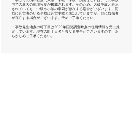
・事故毎の損壊程度（大破・中破・小破・損害なし）は、その事故
内での最大の損壊程度が掲載されます。そのため、大破事故と表示
されていても、中破や小破の車両が存在する場合がございます。同
様に死亡者のいる事故は死亡事故と表記していますが、他に負傷者
が存在する場合がございます。予めご了承ください。
・事故発生地点の町丁目は2020年国勢調査時点の住所情報を元に推
定しています。現在の町丁目名と異なる場合がございますので、あ
らかじめご了承ください。