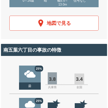
0～24歳
晴
幅5.5～
信号なし
13.0m
地図で見る
南五葉六丁目の事故の特徴
25%
3.8
3.4
曇
兵庫県
全国
25%