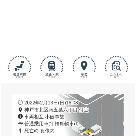
都道府県
沿線・駅
地図
こだわり
で探す
で探す
で探す
条件
2022年2月13日(日)16:08
神戸市北区南五葉六丁目 付近
車両相互 小破事故
普通乗用車
軽貨物車
(1)
(1)
死亡
負傷
(0)
(2)