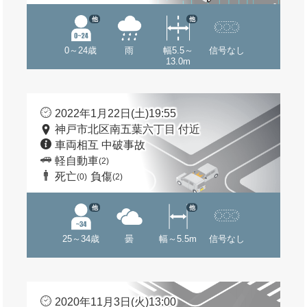
他
他
0～24歳
雨
幅5.5～
信号なし
13.0m
2022年1月22日(土)19:55
神戸市北区南五葉六丁目 付近
車両相互 中破事故
軽自動車
(2)
死亡
負傷
(0)
(2)
他
他
25～34歳
曇
幅～5.5m
信号なし
2020年11月3日(火)13:00