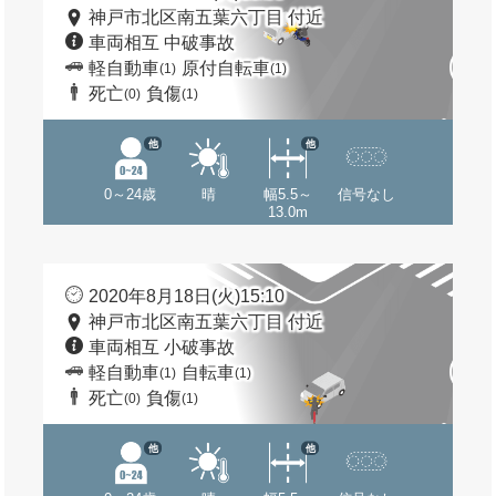
神戸市北区南五葉六丁目 付近
車両相互 中破事故
軽自動車
原付自転車
(1)
(1)
死亡
負傷
(0)
(1)
他
他
0～24歳
晴
幅5.5～
信号なし
13.0m
2020年8月18日(火)15:10
神戸市北区南五葉六丁目 付近
車両相互 小破事故
軽自動車
自転車
(1)
(1)
死亡
負傷
(0)
(1)
他
他