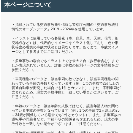
本ページについて
・掲載されている交通事故発生情報は警察庁公開の「交通事故統計
情報のオープンデータ」2019～2024年を使用しています。
・イラストに使用している各要素（車、背景、車、天候、信号、衝
突地点など）は、代表的なイメージをイラスト化しており、色や形
状等含め現実の事故の状況とは異なります。あくまで、事故のイメ
ージとして参考までにご活用ください。
・多重事故の場合でもイラスト上では最大２台（歩行者含む）まで
しか表現されていません。詳細は事故の個別ページの文字情報をご
参照ください。
・車両種別のデータは、該当車両の数ではなく、該当車両種別の関
わっている事故の件数となっています（例：1つの事故で2台以上の
普通自動車が衝突した場合でも1件とカウント）。また、不明車両が
含まれるため、現実の事故件数と一致しない場合がございます。ご
注意ください。
・年齢のデータは、該当年齢の人数ではなく、該当年齢人物の関わ
っている事故の件数となっています（例：1つの事故で2人以上の25
～34歳が関係している場合でも1件とカウント）。また、多重事故の
運転手や同乗者など、年齢不明の関係者も含まれるため、現実の事
故件数と一致しない場合がございます。ご注意ください。