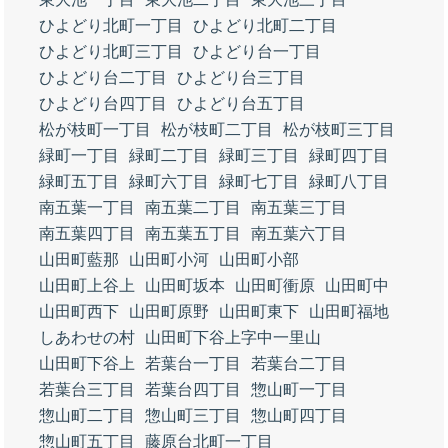
ひよどり北町一丁目
ひよどり北町二丁目
ひよどり北町三丁目
ひよどり台一丁目
ひよどり台二丁目
ひよどり台三丁目
ひよどり台四丁目
ひよどり台五丁目
松が枝町一丁目
松が枝町二丁目
松が枝町三丁目
緑町一丁目
緑町二丁目
緑町三丁目
緑町四丁目
緑町五丁目
緑町六丁目
緑町七丁目
緑町八丁目
南五葉一丁目
南五葉二丁目
南五葉三丁目
南五葉四丁目
南五葉五丁目
南五葉六丁目
山田町藍那
山田町小河
山田町小部
山田町上谷上
山田町坂本
山田町衝原
山田町中
山田町西下
山田町原野
山田町東下
山田町福地
しあわせの村
山田町下谷上字中一里山
山田町下谷上
若葉台一丁目
若葉台二丁目
若葉台三丁目
若葉台四丁目
惣山町一丁目
惣山町二丁目
惣山町三丁目
惣山町四丁目
惣山町五丁目
藤原台北町一丁目