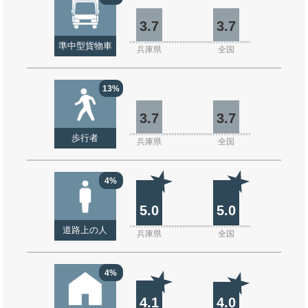
3.7
3.7
準中型貨物車
兵庫県
全国
13%
3.7
3.7
歩行者
兵庫県
全国
4%
5.0
5.0
道路上の人
兵庫県
全国
4%
4.1
4.0