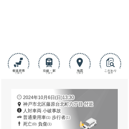
都道府県
沿線・駅
地図
こだわり
で探す
で探す
で探す
条件
2024年10月6日(日)13:30
神戸市北区藤原台北町六丁目 付近
人対車両 小破事故
普通乗用車
歩行者
(1)
(1)
死亡
負傷
(0)
(1)