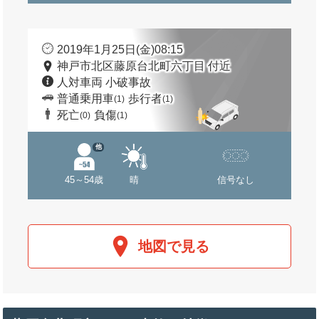
2019年1月25日(金)08:15
神戸市北区藤原台北町六丁目 付近
人対車両 小破事故
普通乗用車
歩行者
(1)
(1)
死亡
負傷
(0)
(1)
他
45～54歳
晴
信号なし
地図で見る