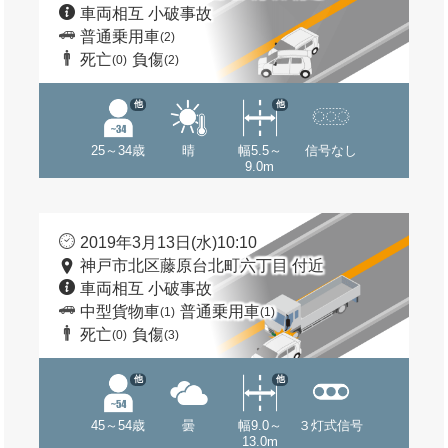
車両相互 小破事故
普通乗用車
(2)
死亡
負傷
(0)
(2)
他
他
25～34歳
晴
幅5.5～
信号なし
9.0m
2019年3月13日(水)10:10
神戸市北区藤原台北町六丁目 付近
車両相互 小破事故
中型貨物車
普通乗用車
(1)
(1)
死亡
負傷
(0)
(3)
他
他
45～54歳
曇
幅9.0～
３灯式信号
13.0m