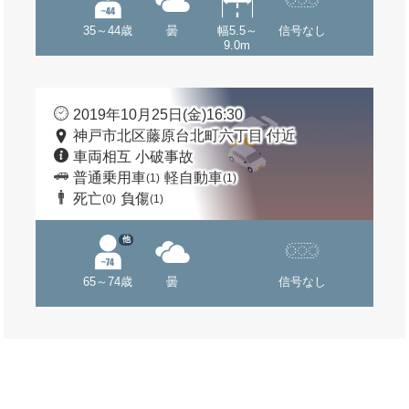
35～44歳
曇
幅5.5～
信号なし
9.0m
2019年10月25日(金)16:30
神戸市北区藤原台北町六丁目 付近
車両相互 小破事故
普通乗用車
軽自動車
(1)
(1)
死亡
負傷
(0)
(1)
他
65～74歳
曇
信号なし