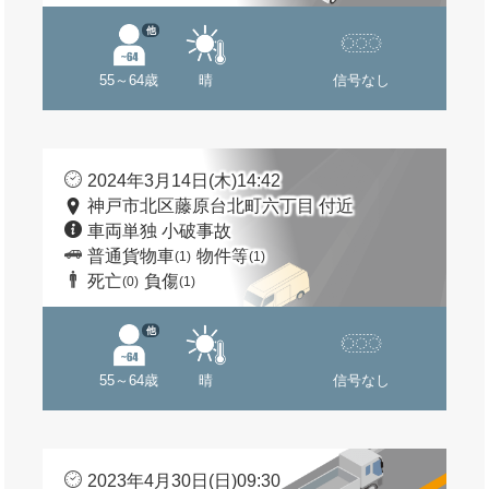
他
55～64歳
晴
信号なし
2024年3月14日(木)14:42
神戸市北区藤原台北町六丁目 付近
車両単独 小破事故
普通貨物車
物件等
(1)
(1)
死亡
負傷
(0)
(1)
他
55～64歳
晴
信号なし
2023年4月30日(日)09:30