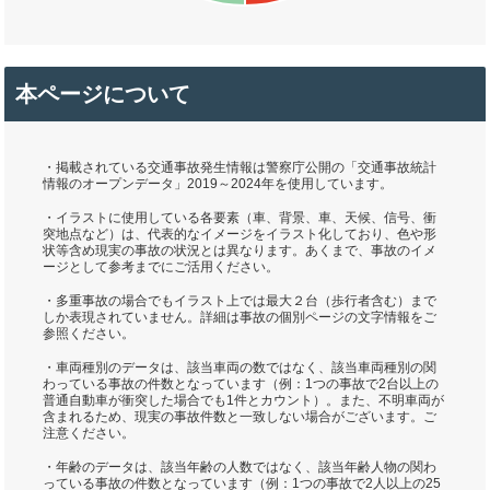
本ページについて
・掲載されている交通事故発生情報は警察庁公開の「交通事故統計
情報のオープンデータ」2019～2024年を使用しています。
・イラストに使用している各要素（車、背景、車、天候、信号、衝
突地点など）は、代表的なイメージをイラスト化しており、色や形
状等含め現実の事故の状況とは異なります。あくまで、事故のイメ
ージとして参考までにご活用ください。
・多重事故の場合でもイラスト上では最大２台（歩行者含む）まで
しか表現されていません。詳細は事故の個別ページの文字情報をご
参照ください。
・車両種別のデータは、該当車両の数ではなく、該当車両種別の関
わっている事故の件数となっています（例：1つの事故で2台以上の
普通自動車が衝突した場合でも1件とカウント）。また、不明車両が
含まれるため、現実の事故件数と一致しない場合がございます。ご
注意ください。
・年齢のデータは、該当年齢の人数ではなく、該当年齢人物の関わ
っている事故の件数となっています（例：1つの事故で2人以上の25