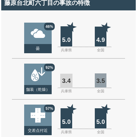
藤原台北町六丁目の事故の特徴
46%
5.0
4.9
曇
兵庫県
全国
92%
3.4
3.5
舗装（乾燥）
兵庫県
全国
57%
5.0
5.0
交差点付近
兵庫県
全国