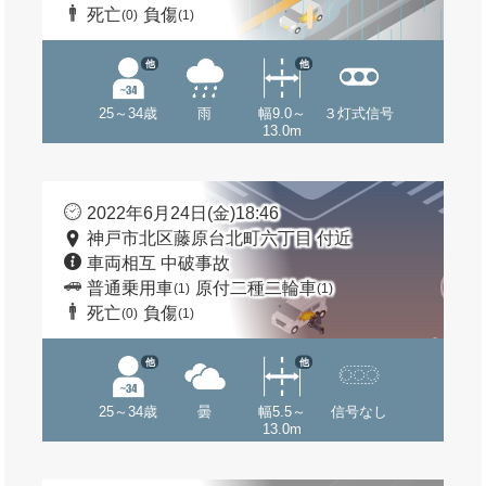
死亡
負傷
(0)
(1)
他
他
25～34歳
雨
幅9.0～
３灯式信号
13.0m
2022年6月24日(金)18:46
神戸市北区藤原台北町六丁目 付近
車両相互 中破事故
普通乗用車
原付二種二輪車
(1)
(1)
死亡
負傷
(0)
(1)
他
他
25～34歳
曇
幅5.5～
信号なし
13.0m