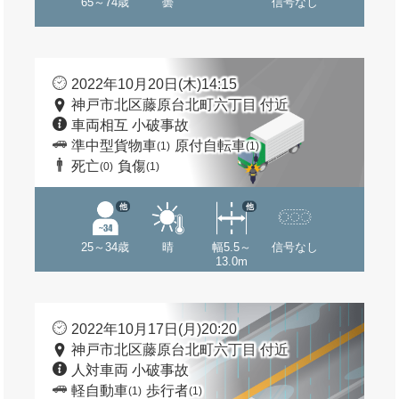
65～74歳
曇
信号なし
2022年10月20日(木)14:15
神戸市北区藤原台北町六丁目 付近
車両相互 小破事故
準中型貨物車
原付自転車
(1)
(1)
死亡
負傷
(0)
(1)
他
他
25～34歳
晴
幅5.5～
信号なし
13.0m
2022年10月17日(月)20:20
神戸市北区藤原台北町六丁目 付近
人対車両 小破事故
軽自動車
歩行者
(1)
(1)