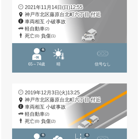
2021年11月14日(日)12:55
神戸市北区藤原台北町六丁目 付近
車両相互 小破事故
軽自動車
(2)
死亡
負傷
(0)
(1)
他
65～74歳
晴
信号なし
2019年12月3日(火)13:25
神戸市北区藤原台北町六丁目 付近
車両相互 小破事故
軽自動車
(2)
死亡
負傷
(0)
(2)
他
他