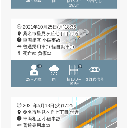
35～44歳
雨
幅13.0～
信号なし
19.5m
2021年10月25日(月)18:36
桑名市星見ヶ丘七丁目 付近
車両相互 小破事故
普通乗用車
軽自動車
(1)
(1)
死亡
負傷
(0)
(1)
他
他
25～34歳
雨
幅13.0～
３灯式信号
19.5m
2021年5月18日(火)17:25
桑名市星見ヶ丘七丁目 付近
車両相互 小破事故
普通乗用車
(2)