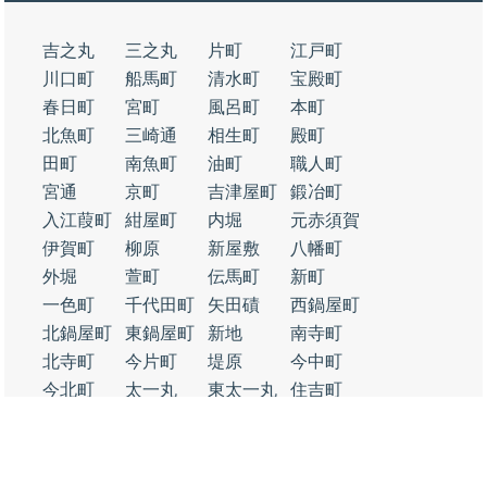
吉之丸
三之丸
片町
江戸町
川口町
船馬町
清水町
宝殿町
春日町
宮町
風呂町
本町
北魚町
三崎通
相生町
殿町
田町
南魚町
油町
職人町
宮通
京町
吉津屋町
鍛冶町
入江葭町
紺屋町
内堀
元赤須賀
伊賀町
柳原
新屋敷
八幡町
外堀
萱町
伝馬町
新町
一色町
千代田町
矢田磧
西鍋屋町
北鍋屋町
東鍋屋町
新地
南寺町
北寺町
今片町
堤原
今中町
今北町
太一丸
東太一丸
住吉町
東矢田町
西矢田町
福江町
大字赤須賀
大字江場
益生町
相川町
掛樋
三ツ矢橋
大字大福
大字本願寺
大字矢田