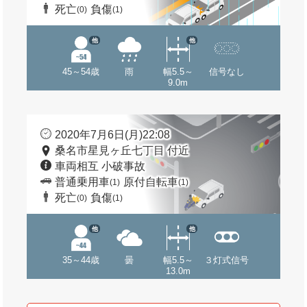
死亡
負傷
(0)
(1)
他
他
45～54歳
雨
幅5.5～
信号なし
9.0m
2020年7月6日(月)22:08
桑名市星見ヶ丘七丁目 付近
車両相互 小破事故
普通乗用車
原付自転車
(1)
(1)
死亡
負傷
(0)
(1)
他
他
35～44歳
曇
幅5.5～
３灯式信号
13.0m