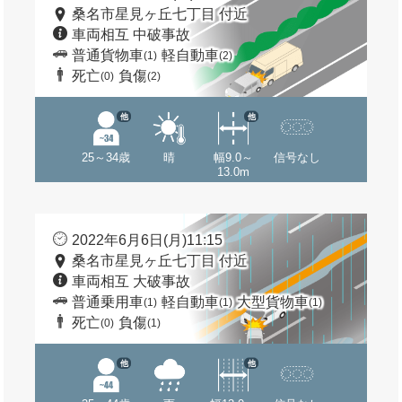
桑名市星見ヶ丘七丁目 付近
車両相互 中破事故
普通貨物車
軽自動車
(1)
(2)
死亡
負傷
(0)
(2)
他
他
25～34歳
晴
幅9.0～
信号なし
13.0m
2022年6月6日(月)11:15
桑名市星見ヶ丘七丁目 付近
車両相互 大破事故
普通乗用車
軽自動車
大型貨物車
(1)
(1)
(1)
死亡
負傷
(0)
(1)
他
他