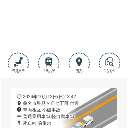
都道府県
沿線・駅
地図
こだわり
で探す
で探す
で探す
条件
2024年10月13日(日)13:42
桑名市星見ヶ丘七丁目 付近
車両相互 小破事故
普通乗用車
軽自動車
(1)
(1)
死亡
負傷
(0)
(2)