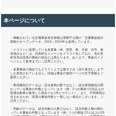
本ページについて
・掲載されている交通事故発生情報は警察庁公開の「交通事故統計
情報のオープンデータ」2019～2024年を使用しています。
・イラストに使用している各要素（車、背景、車、天候、信号、衝
突地点など）は、代表的なイメージをイラスト化しており、色や形
状等含め現実の事故の状況とは異なります。あくまで、事故のイメ
ージとして参考までにご活用ください。
・多重事故の場合でもイラスト上では最大２台（歩行者含む）まで
しか表現されていません。詳細は事故の個別ページの文字情報をご
参照ください。
・車両種別のデータは、該当車両の数ではなく、該当車両種別の関
わっている事故の件数となっています（例：1つの事故で2台以上の
普通自動車が衝突した場合でも1件とカウント）。また、不明車両が
含まれるため、現実の事故件数と一致しない場合がございます。ご
注意ください。
・年齢のデータは、該当年齢の人数ではなく、該当年齢人物の関わ
っている事故の件数となっています（例：1つの事故で2人以上の25