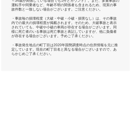
～34歳が関係している場合でも1件とカウント）。また、多重事故の
運転手や同乗者など、年齢不明の関係者も含まれるため、現実の事
故件数と一致しない場合がございます。ご注意ください。
・事故毎の損壊程度（大破・中破・小破・損害なし）は、その事故
内での最大の損壊程度が掲載されます。そのため、大破事故と表示
されていても、中破や小破の車両が存在する場合がございます。同
様に死亡者のいる事故は死亡事故と表記していますが、他に負傷者
が存在する場合がございます。予めご了承ください。
・事故発生地点の町丁目は2020年国勢調査時点の住所情報を元に推
定しています。現在の町丁目名と異なる場合がございますので、あ
らかじめご了承ください。