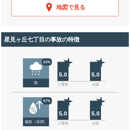
地図で見る
星見ヶ丘七丁目の事故の特徴
43%
5.0
5.0
雨
三重県
全国
57%
5.0
5.0
舗装（湿潤）
三重県
全国