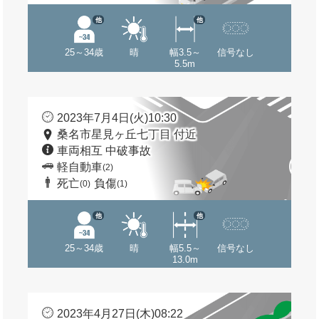
他
他
25～34歳
晴
幅3.5～
信号なし
5.5m
2023年7月4日(火)10:30
桑名市星見ヶ丘七丁目 付近
車両相互 中破事故
軽自動車
(2)
死亡
負傷
(0)
(1)
他
他
25～34歳
晴
幅5.5～
信号なし
13.0m
2023年4月27日(木)08:22