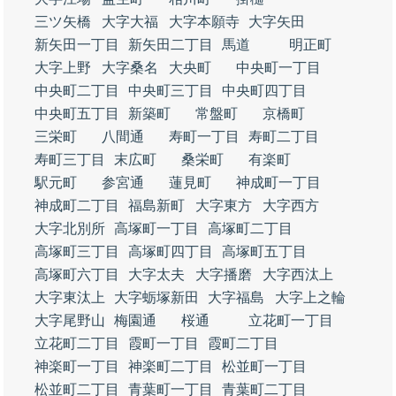
三ツ矢橋
大字大福
大字本願寺
大字矢田
新矢田一丁目
新矢田二丁目
馬道
明正町
大字上野
大字桑名
大央町
中央町一丁目
中央町二丁目
中央町三丁目
中央町四丁目
中央町五丁目
新築町
常盤町
京橋町
三栄町
八間通
寿町一丁目
寿町二丁目
寿町三丁目
末広町
桑栄町
有楽町
駅元町
参宮通
蓮見町
神成町一丁目
神成町二丁目
福島新町
大字東方
大字西方
大字北別所
高塚町一丁目
高塚町二丁目
高塚町三丁目
高塚町四丁目
高塚町五丁目
高塚町六丁目
大字太夫
大字播磨
大字西汰上
大字東汰上
大字蛎塚新田
大字福島
大字上之輪
大字尾野山
梅園通
桜通
立花町一丁目
立花町二丁目
霞町一丁目
霞町二丁目
神楽町一丁目
神楽町二丁目
松並町一丁目
松並町二丁目
青葉町一丁目
青葉町二丁目