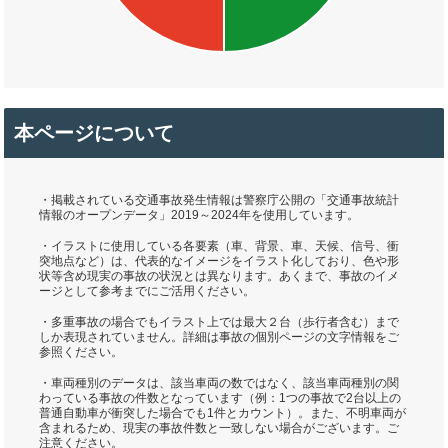
本ページについて
・掲載されている交通事故発生情報は警察庁公開の「交通事故統計
情報のオープンデータ」2019～2024年を使用しています。
・イラストに使用している各要素（車、背景、車、天候、信号、衝
突地点など）は、代表的なイメージをイラスト化しており、色や形
状等含め現実の事故の状況とは異なります。あくまで、事故のイメ
ージとして参考までにご活用ください。
・多重事故の場合でもイラスト上では最大２台（歩行者含む）まで
しか表現されていません。詳細は事故の個別ページの文字情報をご
参照ください。
・車両種別のデータは、該当車両の数ではなく、該当車両種別の関
わっている事故の件数となっています（例：1つの事故で2台以上の
普通自動車が衝突した場合でも1件とカウント）。また、不明車両が
含まれるため、現実の事故件数と一致しない場合がございます。ご
注意ください。