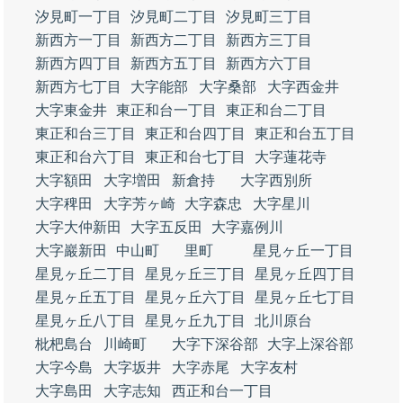
汐見町一丁目
汐見町二丁目
汐見町三丁目
新西方一丁目
新西方二丁目
新西方三丁目
新西方四丁目
新西方五丁目
新西方六丁目
新西方七丁目
大字能部
大字桑部
大字西金井
大字東金井
東正和台一丁目
東正和台二丁目
東正和台三丁目
東正和台四丁目
東正和台五丁目
東正和台六丁目
東正和台七丁目
大字蓮花寺
大字額田
大字増田
新倉持
大字西別所
大字稗田
大字芳ヶ崎
大字森忠
大字星川
大字大仲新田
大字五反田
大字嘉例川
大字巖新田
中山町
里町
星見ヶ丘一丁目
星見ヶ丘二丁目
星見ヶ丘三丁目
星見ヶ丘四丁目
星見ヶ丘五丁目
星見ヶ丘六丁目
星見ヶ丘七丁目
星見ヶ丘八丁目
星見ヶ丘九丁目
北川原台
枇杷島台
川崎町
大字下深谷部
大字上深谷部
大字今島
大字坂井
大字赤尾
大字友村
大字島田
大字志知
西正和台一丁目