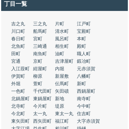
丁目一覧
吉之丸
三之丸
片町
江戸町
川口町
船馬町
清水町
宝殿町
春日町
宮町
風呂町
本町
北魚町
三崎通
相生町
殿町
田町
南魚町
油町
職人町
宮通
京町
吉津屋町
鍛冶町
入江葭町
紺屋町
内堀
元赤須賀
伊賀町
柳原
新屋敷
八幡町
外堀
萱町
伝馬町
新町
一色町
千代田町
矢田磧
西鍋屋町
北鍋屋町
東鍋屋町
新地
南寺町
北寺町
今片町
堤原
今中町
今北町
太一丸
東太一丸
住吉町
東矢田町
西矢田町
福江町
大字赤須賀
大字江場
益生町
相川町
掛樋