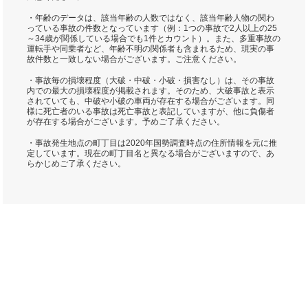
・年齢のデータは、該当年齢の人数ではなく、該当年齢人物の関わ
っている事故の件数となっています（例：1つの事故で2人以上の25
～34歳が関係している場合でも1件とカウント）。また、多重事故の
運転手や同乗者など、年齢不明の関係者も含まれるため、現実の事
故件数と一致しない場合がございます。ご注意ください。
・事故毎の損壊程度（大破・中破・小破・損害なし）は、その事故
内での最大の損壊程度が掲載されます。そのため、大破事故と表示
されていても、中破や小破の車両が存在する場合がございます。同
様に死亡者のいる事故は死亡事故と表記していますが、他に負傷者
が存在する場合がございます。予めご了承ください。
・事故発生地点の町丁目は2020年国勢調査時点の住所情報を元に推
定しています。現在の町丁目名と異なる場合がございますので、あ
らかじめご了承ください。