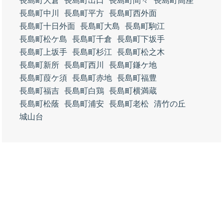
長島町大倉
長島町出口
長島町間々
長島町高座
長島町中川
長島町平方
長島町西外面
長島町十日外面
長島町大島
長島町駒江
長島町松ケ島
長島町千倉
長島町下坂手
長島町上坂手
長島町杉江
長島町松之木
長島町新所
長島町西川
長島町鎌ケ地
長島町葭ケ須
長島町赤地
長島町福豊
長島町福吉
長島町白鶏
長島町横満蔵
長島町松蔭
長島町浦安
長島町老松
清竹の丘
城山台