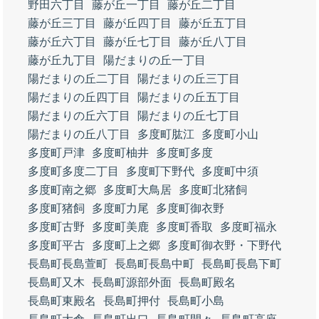
野田六丁目
藤が丘一丁目
藤が丘二丁目
藤が丘三丁目
藤が丘四丁目
藤が丘五丁目
藤が丘六丁目
藤が丘七丁目
藤が丘八丁目
藤が丘九丁目
陽だまりの丘一丁目
陽だまりの丘二丁目
陽だまりの丘三丁目
陽だまりの丘四丁目
陽だまりの丘五丁目
陽だまりの丘六丁目
陽だまりの丘七丁目
陽だまりの丘八丁目
多度町肱江
多度町小山
多度町戸津
多度町柚井
多度町多度
多度町多度二丁目
多度町下野代
多度町中須
多度町南之郷
多度町大鳥居
多度町北猪飼
多度町猪飼
多度町力尾
多度町御衣野
多度町古野
多度町美鹿
多度町香取
多度町福永
多度町平古
多度町上之郷
多度町御衣野・下野代
長島町長島萱町
長島町長島中町
長島町長島下町
長島町又木
長島町源部外面
長島町殿名
長島町東殿名
長島町押付
長島町小島