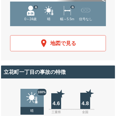
他
他
0～24歳
晴
幅～5.5m
信号なし
地図で見る
立花町一丁目の事故の特徴
100%
4.6
4.8
晴
三重県
全国