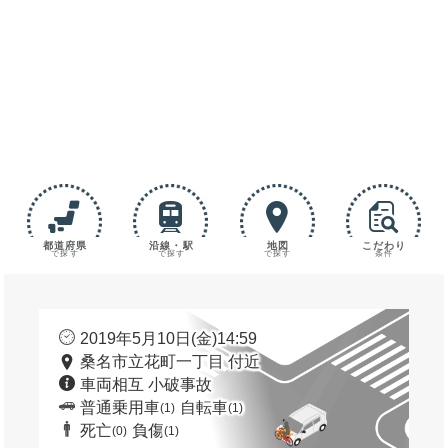
都道府県
沿線・駅
地図
こだわり
で探す
で探す
で探す
条件
2019年5月10日(金)14:59
桑名市立花町一丁目 付近
車両相互 小破事故
普通乗用車
自転車
(1)
(1)
死亡
負傷
(0)
(1)