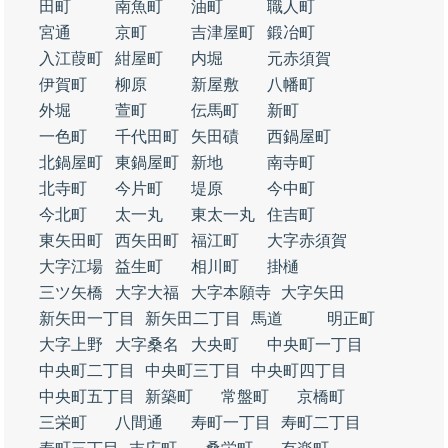
田町
南魚町
油町
職人町
宮通
京町
吉津屋町
鍛冶町
入江葭町
紺屋町
内堀
元赤須賀
伊賀町
柳原
新屋敷
八幡町
外堀
萱町
伝馬町
新町
一色町
千代田町
矢田磧
西鍋屋町
北鍋屋町
東鍋屋町
新地
南寺町
北寺町
今片町
堤原
今中町
今北町
太一丸
東太一丸
住吉町
東矢田町
西矢田町
福江町
大字赤須賀
大字江場
益生町
相川町
掛樋
三ツ矢橋
大字大福
大字本願寺
大字矢田
新矢田一丁目
新矢田二丁目
馬道
明正町
大字上野
大字桑名
大央町
中央町一丁目
中央町二丁目
中央町三丁目
中央町四丁目
中央町五丁目
新築町
常盤町
京橋町
三栄町
八間通
寿町一丁目
寿町二丁目