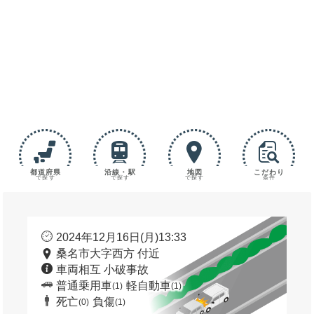
都道府県
沿線・駅
地図
こだわり
で探す
で探す
で探す
条件
2024年12月16日(月)13:33
桑名市大字西方 付近
車両相互 小破事故
普通乗用車
軽自動車
(1)
(1)
死亡
負傷
(0)
(1)