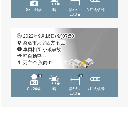
35～44歳
晴
幅5.5～
３灯式信号
13.0m
2022年9月16日(金)07:50
桑名市大字西方 付近
車両相互 小破事故
軽自動車
(2)
死亡
負傷
(0)
(1)
他
他
0～24歳
晴
幅5.5～
３灯式信号
13.0m