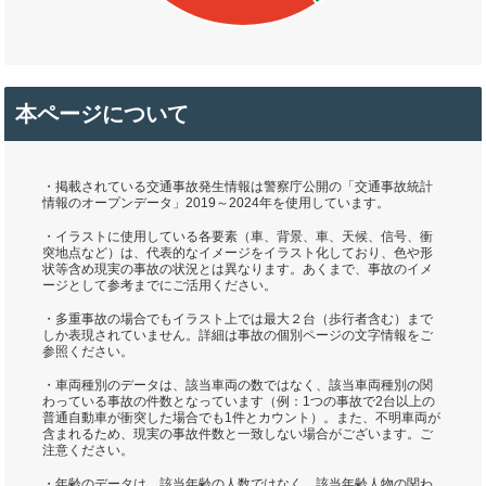
本ページについて
・掲載されている交通事故発生情報は警察庁公開の「交通事故統計
情報のオープンデータ」2019～2024年を使用しています。
・イラストに使用している各要素（車、背景、車、天候、信号、衝
突地点など）は、代表的なイメージをイラスト化しており、色や形
状等含め現実の事故の状況とは異なります。あくまで、事故のイメ
ージとして参考までにご活用ください。
・多重事故の場合でもイラスト上では最大２台（歩行者含む）まで
しか表現されていません。詳細は事故の個別ページの文字情報をご
参照ください。
・車両種別のデータは、該当車両の数ではなく、該当車両種別の関
わっている事故の件数となっています（例：1つの事故で2台以上の
普通自動車が衝突した場合でも1件とカウント）。また、不明車両が
含まれるため、現実の事故件数と一致しない場合がございます。ご
注意ください。
・年齢のデータは、該当年齢の人数ではなく、該当年齢人物の関わ