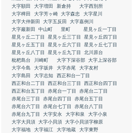
大字額田
大字増田
新倉持
大字西別所
大字稗田
大字芳ヶ崎
大字森忠
大字星川
大字大仲新田
大字五反田
大字嘉例川
大字巖新田
中山町
里町
星見ヶ丘一丁目
星見ヶ丘二丁目
星見ヶ丘三丁目
星見ヶ丘四丁目
星見ヶ丘五丁目
星見ヶ丘六丁目
星見ヶ丘七丁目
星見ヶ丘八丁目
星見ヶ丘九丁目
北川原台
枇杷島台
川崎町
大字下深谷部
大字上深谷部
大字今島
大字坂井
大字赤尾
大字友村
大字島田
大字志知
西正和台一丁目
西正和台二丁目
西正和台三丁目
西正和台四丁目
西正和台五丁目
赤尾台一丁目
赤尾台二丁目
赤尾台三丁目
赤尾台四丁目
赤尾台五丁目
赤尾台六丁目
赤尾台七丁目
赤尾台八丁目
赤尾台九丁目
大字安永
大字和泉
大字小泉
大字大貝須
大字小貝須
大字小貝須字柳原
大字福地
大字福江
大字地蔵
大字東野