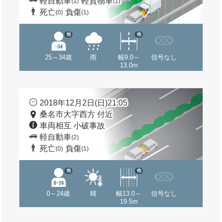
軽自動車
軽貨物車
(1)
(1)
死亡
負傷
(0)
(1)
他
他
25～34歳
雨
幅9.0～
信号なし
13.0m
2018年12月2日(日)21:05
桑名市大字西方 付近
車両相互 小破事故
軽自動車
(2)
死亡
負傷
(0)
(1)
他
他
0～24歳
晴
幅13.0～
信号なし
19.5m