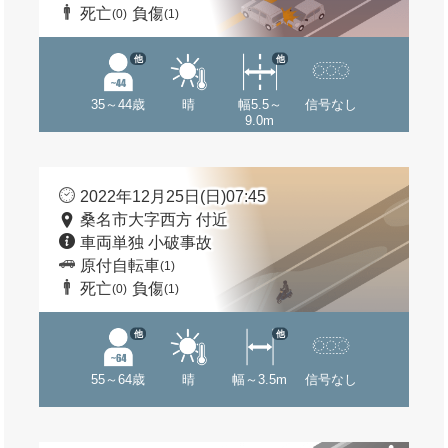
死亡
負傷
(0)
(1)
他
他
35～44歳
晴
幅5.5～
信号なし
9.0m
2022年12月25日(日)07:45
桑名市大字西方 付近
車両単独 小破事故
原付自転車
(1)
死亡
負傷
(0)
(1)
他
他
55～64歳
晴
幅～3.5m
信号なし