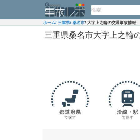
ホーム
/ 三重県
/ 桑名市
/ 大字上之輪の交通事故情報
三重県桑名市大字上之輪
都道府県
沿線・駅
で探す
で探す