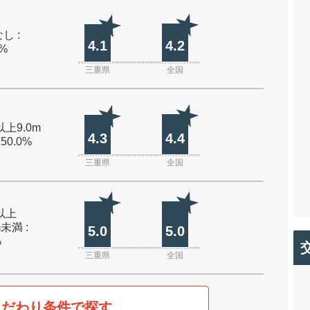
し :
4.1
4.2
0%
三重県
全国
以上9.0m
4.3
4.4
 50.0%
三重県
全国
m以上
m未満 :
5.0
5.0
%
三重県
全国
こだわり条件で探す