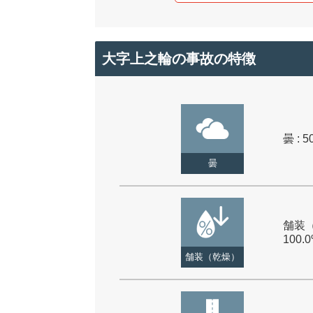
大字上之輪の事故の特徴
曇 : 5
曇
舗装（
100.
舗装（乾燥）