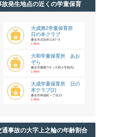
事故発生地点の近くの学童保育
大成第2学童保育所
日の本クラブ
桑名市北別所1187−5
1.6km
大和学童保育所 あお
ぞら
桑名市播磨770（大和小学校内）
1.6km
大成学童保育所 日の
本クラブ(2)
桑名市神成町一丁目15
1.6km
交通事故の大字上之輪の年齢割合