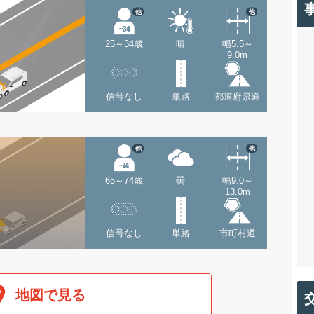
他
他
25～34歳
晴
幅5.5～
9.0m
信号なし
単路
都道府県道
他
他
65～74歳
曇
幅9.0～
13.0m
信号なし
単路
市町村道
地図で見る