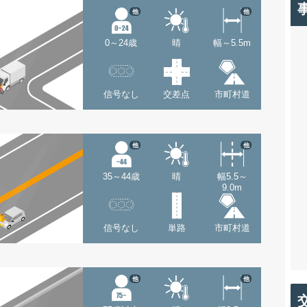
他
他
0～24歳
晴
幅～5.5m
信号なし
交差点
市町村道
他
他
35～44歳
晴
幅5.5～
9.0m
信号なし
単路
市町村道
他
他