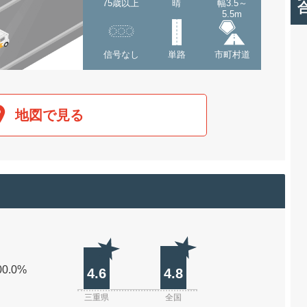
75歳以上
晴
幅3.5～
5.5m
信号なし
単路
市町村道
地図で見る
00.0%
4.6
4.8
三重県
全国