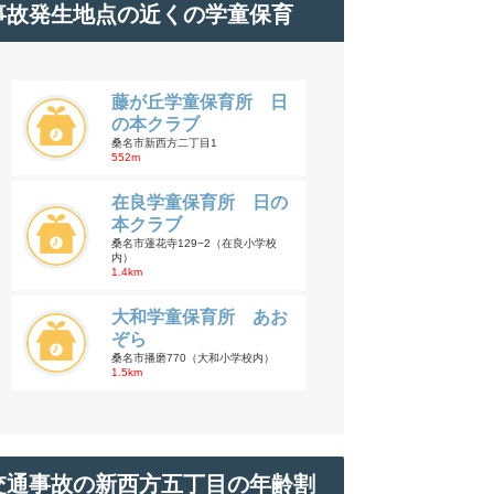
事故発生地点の近くの学童保育
藤が丘学童保育所 日
の本クラブ
桑名市新西方二丁目1
552m
在良学童保育所 日の
本クラブ
桑名市蓮花寺129−2（在良小学校
内）
1.4km
大和学童保育所 あお
ぞら
桑名市播磨770（大和小学校内）
1.5km
交通事故の新西方五丁目の年齢割