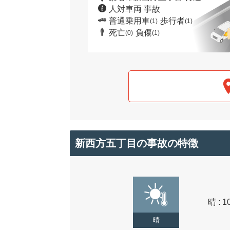
人対車両 事故
普通乗用車
歩行者
(1)
(1)
死亡
負傷
(0)
(1)
新西方五丁目の事故の特徴
晴 : 1
晴