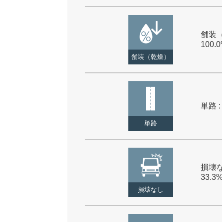
舗装（
100.
舗装（乾燥）
単路 :
単路
損壊な
33.3
損壊なし