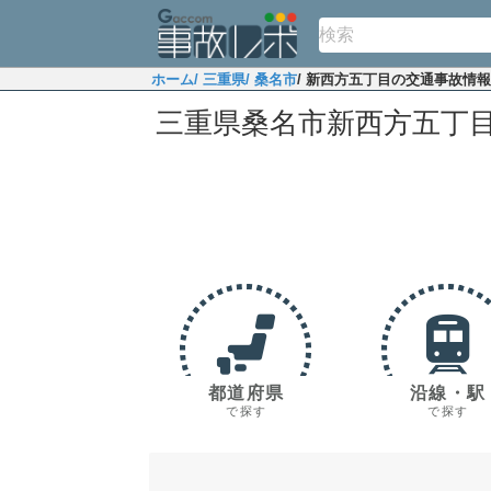
ホーム
/ 三重県
/ 桑名市
/ 新西方五丁目の交通事故情報
三重県桑名市新西方五丁
都道府県
沿線・駅
で探す
で探す