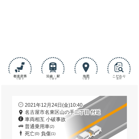
都道府県
沿線・駅
地図
こだわり
で探す
で探す
で探す
条件
2021年12月24日(金)10:40
名古屋市名東区山の手二丁目 付近
車両相互 小破事故
普通乗用車
(2)
死亡
負傷
(0)
(1)