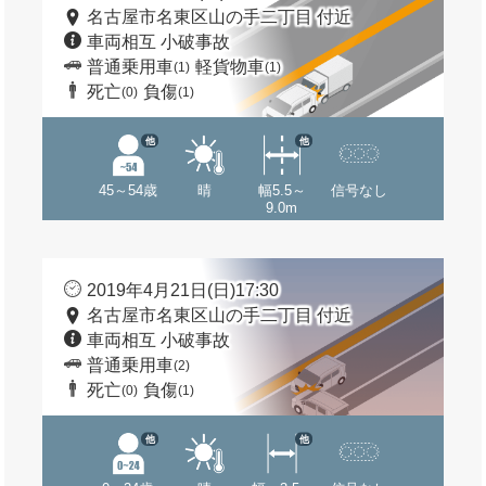
名古屋市名東区山の手二丁目 付近
車両相互 小破事故
普通乗用車
軽貨物車
(1)
(1)
死亡
負傷
(0)
(1)
他
他
45～54歳
晴
幅5.5～
信号なし
9.0m
2019年4月21日(日)17:30
名古屋市名東区山の手二丁目 付近
車両相互 小破事故
普通乗用車
(2)
死亡
負傷
(0)
(1)
他
他