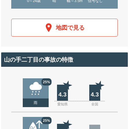
0～24歳
晴
幅～3.5m
信号なし
地図で見る
山の手二丁目の事故の特徴
25%
4.3
4.3
雨
愛知県
全国
25%