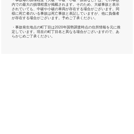
・事故毎の損壊程度（大破・中破・小破・損害なし）は、その事故
内での最大の損壊程度が掲載されます。そのため、大破事故と表示
されていても、中破や小破の車両が存在する場合がございます。同
様に死亡者のいる事故は死亡事故と表記していますが、他に負傷者
が存在する場合がございます。予めご了承ください。
・事故発生地点の町丁目は2020年国勢調査時点の住所情報を元に推
定しています。現在の町丁目名と異なる場合がございますので、あ
らかじめご了承ください。