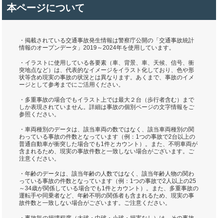
本ページについて
・掲載されている交通事故発生情報は警察庁公開の「交通事故統計
情報のオープンデータ」2019～2024年を使用しています。
・イラストに使用している各要素（車、背景、車、天候、信号、衝
突地点など）は、代表的なイメージをイラスト化しており、色や形
状等含め現実の事故の状況とは異なります。あくまで、事故のイメ
ージとして参考までにご活用ください。
・多重事故の場合でもイラスト上では最大２台（歩行者含む）まで
しか表現されていません。詳細は事故の個別ページの文字情報をご
参照ください。
・車両種別のデータは、該当車両の数ではなく、該当車両種別の関
わっている事故の件数となっています（例：1つの事故で2台以上の
普通自動車が衝突した場合でも1件とカウント）。また、不明車両が
含まれるため、現実の事故件数と一致しない場合がございます。ご
注意ください。
・年齢のデータは、該当年齢の人数ではなく、該当年齢人物の関わ
っている事故の件数となっています（例：1つの事故で2人以上の25
～34歳が関係している場合でも1件とカウント）。また、多重事故の
運転手や同乗者など、年齢不明の関係者も含まれるため、現実の事
故件数と一致しない場合がございます。ご注意ください。