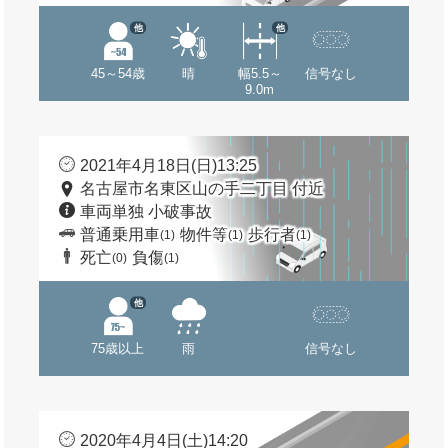
他
他
45～54歳
晴
幅5.5～
信号なし
9.0m
2021年4月18日(日)13:25
名古屋市名東区山の手二丁目 付近
車両単独 小破事故
普通乗用車
物件等
歩行者
(1)
(1)
(1)
死亡
負傷
(0)
(1)
他
75歳以上
雨
信号なし
2020年4月4日(土)14:20