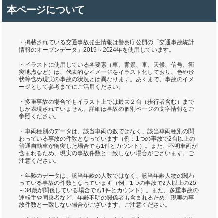
本ページについて
・掲載されている交通事故発生情報は警察庁公開の「交通事故統計
情報のオープンデータ」2019～2024年を使用しています。
・イラストに使用している各要素（車、背景、車、天候、信号、衝
突地点など）は、代表的なイメージをイラスト化しており、色や形
状等含め現実の事故の状況とは異なります。あくまで、事故のイメ
ージとして参考までにご活用ください。
・多重事故の場合でもイラスト上では最大２台（歩行者含む）まで
しか表現されていません。詳細は事故の個別ページの文字情報をご
参照ください。
・車両種別のデータは、該当車両の数ではなく、該当車両種別の関
わっている事故の件数となっています（例：1つの事故で2台以上の
普通自動車が衝突した場合でも1件とカウント）。また、不明車両が
含まれるため、現実の事故件数と一致しない場合がございます。ご
注意ください。
・年齢のデータは、該当年齢の人数ではなく、該当年齢人物の関わ
っている事故の件数となっています（例：1つの事故で2人以上の25
～34歳が関係している場合でも1件とカウント）。また、多重事故の
運転手や同乗者など、年齢不明の関係者も含まれるため、現実の事
故件数と一致しない場合がございます。ご注意ください。