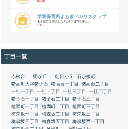
830m
学童保育所よもぎペガサスクラブ
名古屋市名東区よもぎ台3丁目709番の1
1.1km
丁目一覧
赤松台
明が丘
朝日が丘
石が根町
猪高町大字猪子石
猪高台一丁目
猪高台二丁目
一社一丁目
一社二丁目
一社三丁目
一社四丁目
猪子石一丁目
猪子石二丁目
猪子石三丁目
植園町一丁目
植園町二丁目
植園町三丁目
梅森坂一丁目
梅森坂二丁目
梅森坂三丁目
梅森坂四丁目
梅森坂五丁目
梅森坂西一丁目
梅森坂西二丁目
延珠町
扇町一丁目