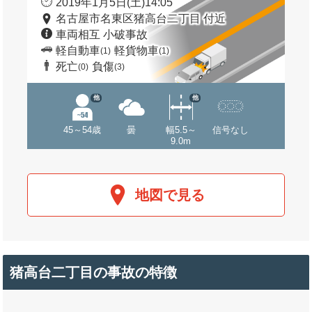
2019年1月5日(土)14:05
名古屋市名東区猪高台二丁目 付近
車両相互 小破事故
軽自動車
軽貨物車
(1)
(1)
死亡
負傷
(0)
(3)
他
他
45～54歳
曇
幅5.5～
信号なし
9.0m
地図で見る
猪高台二丁目の事故の特徴