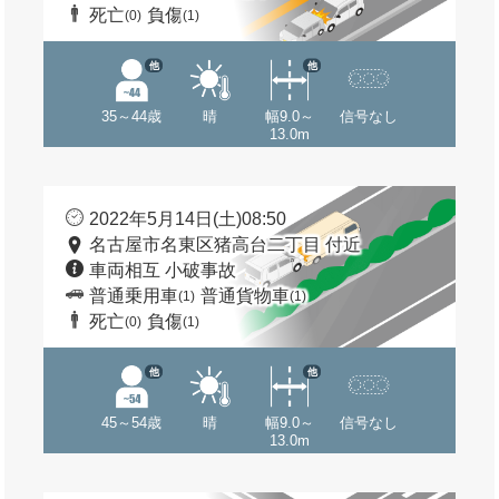
死亡
負傷
(0)
(1)
他
他
35～44歳
晴
幅9.0～
信号なし
13.0m
2022年5月14日(土)08:50
名古屋市名東区猪高台二丁目 付近
車両相互 小破事故
普通乗用車
普通貨物車
(1)
(1)
死亡
負傷
(0)
(1)
他
他
45～54歳
晴
幅9.0～
信号なし
13.0m