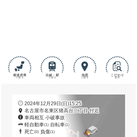
都道府県
沿線・駅
地図
こだわり
で探す
で探す
で探す
条件
2024年12月29日(日)15:25
名古屋市名東区猪高台二丁目 付近
車両相互 小破事故
軽自動車
自転車
(1)
(1)
死亡
負傷
(0)
(1)