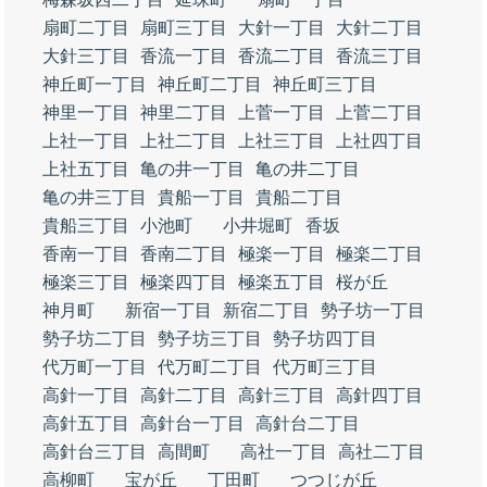
扇町二丁目
扇町三丁目
大針一丁目
大針二丁目
大針三丁目
香流一丁目
香流二丁目
香流三丁目
神丘町一丁目
神丘町二丁目
神丘町三丁目
神里一丁目
神里二丁目
上菅一丁目
上菅二丁目
上社一丁目
上社二丁目
上社三丁目
上社四丁目
上社五丁目
亀の井一丁目
亀の井二丁目
亀の井三丁目
貴船一丁目
貴船二丁目
貴船三丁目
小池町
小井堀町
香坂
香南一丁目
香南二丁目
極楽一丁目
極楽二丁目
極楽三丁目
極楽四丁目
極楽五丁目
桜が丘
神月町
新宿一丁目
新宿二丁目
勢子坊一丁目
勢子坊二丁目
勢子坊三丁目
勢子坊四丁目
代万町一丁目
代万町二丁目
代万町三丁目
高針一丁目
高針二丁目
高針三丁目
高針四丁目
高針五丁目
高針台一丁目
高針台二丁目
高針台三丁目
高間町
高社一丁目
高社二丁目
高柳町
宝が丘
丁田町
つつじが丘