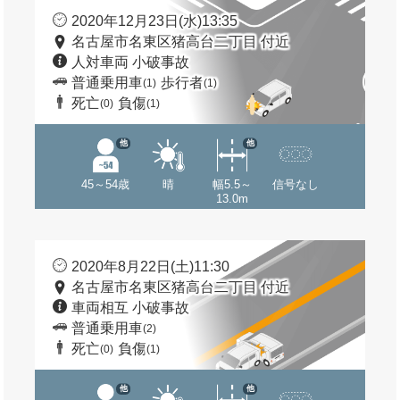
2020年12月23日(水)13:35
名古屋市名東区猪高台二丁目 付近
人対車両 小破事故
普通乗用車
歩行者
(1)
(1)
死亡
負傷
(0)
(1)
他
他
45～54歳
晴
幅5.5～
信号なし
13.0m
2020年8月22日(土)11:30
名古屋市名東区猪高台二丁目 付近
車両相互 小破事故
普通乗用車
(2)
死亡
負傷
(0)
(1)
他
他