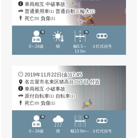
車両相互 中破事故
普通乗用車
普通自動二輪大
(1)
(1)
死亡
負傷
(0)
(1)
他
他
0～24歳
晴
幅5.5～
３灯式信号
13.0m
2019年11月22日(金)17:45
名古屋市名東区猪高台二丁目 付近
車両相互 小破事故
原付自転車
自転車
(1)
(1)
死亡
負傷
(0)
(1)
他
他
0～24歳
雨
幅13.0m～
３灯式信号