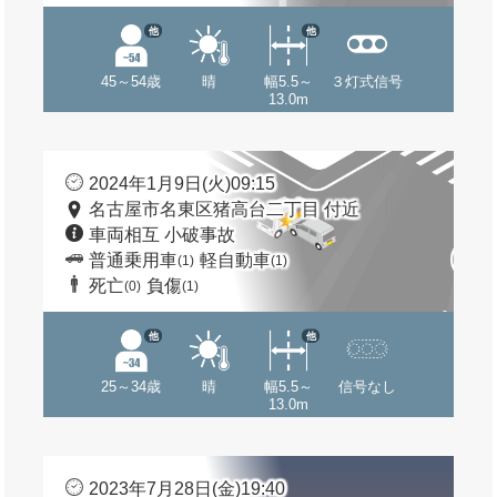
他
他
45～54歳
晴
幅5.5～
３灯式信号
13.0m
2024年1月9日(火)09:15
名古屋市名東区猪高台二丁目 付近
車両相互 小破事故
普通乗用車
軽自動車
(1)
(1)
死亡
負傷
(0)
(1)
他
他
25～34歳
晴
幅5.5～
信号なし
13.0m
2023年7月28日(金)19:40