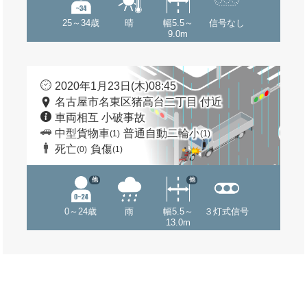
25～34歳
晴
幅5.5～
信号なし
9.0m
2020年1月23日(木)08:45
名古屋市名東区猪高台二丁目 付近
車両相互 小破事故
中型貨物車
普通自動二輪小
(1)
(1)
死亡
負傷
(0)
(1)
他
他
0～24歳
雨
幅5.5～
３灯式信号
13.0m