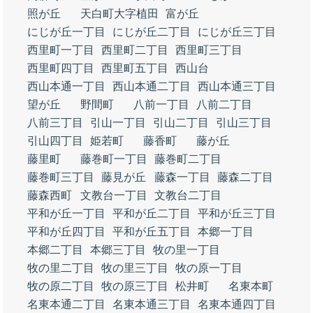
照が丘
天白町大字植田
富が丘
にじが丘一丁目
にじが丘二丁目
にじが丘三丁目
西里町一丁目
西里町二丁目
西里町三丁目
西里町四丁目
西里町五丁目
西山台
西山本通一丁目
西山本通二丁目
西山本通三丁目
望が丘
野間町
八前一丁目
八前二丁目
八前三丁目
引山一丁目
引山二丁目
引山三丁目
引山四丁目
姫若町
藤香町
藤が丘
藤里町
藤巻町一丁目
藤巻町二丁目
藤巻町三丁目
藤見が丘
藤森一丁目
藤森二丁目
藤森西町
文教台一丁目
文教台二丁目
平和が丘一丁目
平和が丘二丁目
平和が丘三丁目
平和が丘四丁目
平和が丘五丁目
本郷一丁目
本郷二丁目
本郷三丁目
牧の里一丁目
牧の里二丁目
牧の里三丁目
牧の原一丁目
牧の原二丁目
牧の原三丁目
松井町
名東本町
名東本通二丁目
名東本通三丁目
名東本通四丁目