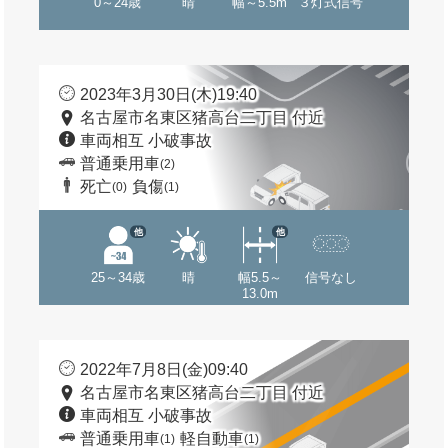
0～24歳
晴
幅～5.5m
３灯式信号
2023年3月30日(木)19:40
名古屋市名東区猪高台二丁目 付近
車両相互 小破事故
普通乗用車
(2)
死亡
負傷
(0)
(1)
他
他
25～34歳
晴
幅5.5～
信号なし
13.0m
2022年7月8日(金)09:40
名古屋市名東区猪高台二丁目 付近
車両相互 小破事故
普通乗用車
軽自動車
(1)
(1)