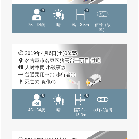
他
他
25～34歳
晴
幅～3.5m
信号（故
障）
2019年4月6日(土)08:55
名古屋市名東区猪高台二丁目 付近
人対車両 小破事故
普通乗用車
歩行者
(1)
(1)
死亡
負傷
(0)
(1)
他
他
45～54歳
晴
幅5.5～
３灯式信号
13.0m