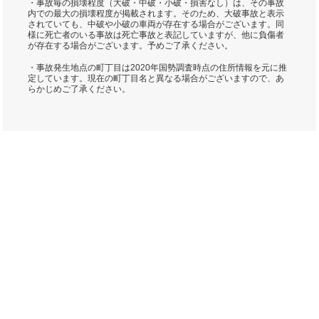
・事故毎の損壊程度（大破・中破・小破・損害なし）は、その事故
内での最大の損壊程度が掲載されます。そのため、大破事故と表示
されていても、中破や小破の車両が存在する場合がございます。同
様に死亡者のいる事故は死亡事故と表記していますが、他に負傷者
が存在する場合がございます。予めご了承ください。
・事故発生地点の町丁目は2020年国勢調査時点の住所情報を元に推
定しています。現在の町丁目名と異なる場合がございますので、あ
らかじめご了承ください。