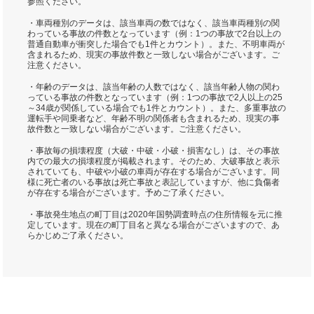
参照ください。
・車両種別のデータは、該当車両の数ではなく、該当車両種別の関
わっている事故の件数となっています（例：1つの事故で2台以上の
普通自動車が衝突した場合でも1件とカウント）。また、不明車両が
含まれるため、現実の事故件数と一致しない場合がございます。ご
注意ください。
・年齢のデータは、該当年齢の人数ではなく、該当年齢人物の関わ
っている事故の件数となっています（例：1つの事故で2人以上の25
～34歳が関係している場合でも1件とカウント）。また、多重事故の
運転手や同乗者など、年齢不明の関係者も含まれるため、現実の事
故件数と一致しない場合がございます。ご注意ください。
・事故毎の損壊程度（大破・中破・小破・損害なし）は、その事故
内での最大の損壊程度が掲載されます。そのため、大破事故と表示
されていても、中破や小破の車両が存在する場合がございます。同
様に死亡者のいる事故は死亡事故と表記していますが、他に負傷者
が存在する場合がございます。予めご了承ください。
・事故発生地点の町丁目は2020年国勢調査時点の住所情報を元に推
定しています。現在の町丁目名と異なる場合がございますので、あ
らかじめご了承ください。