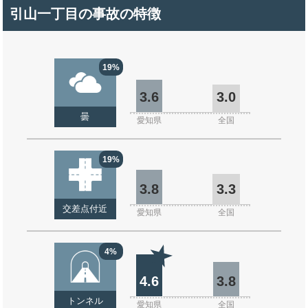
引山一丁目の事故の特徴
19%
3.6
3.0
曇
愛知県
全国
19%
3.8
3.3
交差点付近
愛知県
全国
4%
4.6
3.8
トンネル
愛知県
全国