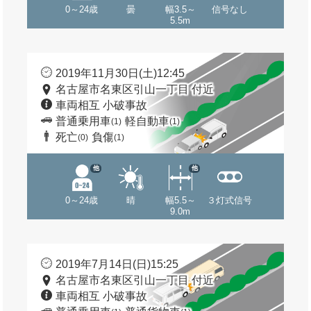
0～24歳
曇
幅3.5～
信号なし
5.5m
2019年11月30日(土)12:45
名古屋市名東区引山一丁目 付近
車両相互 小破事故
普通乗用車
軽自動車
(1)
(1)
死亡
負傷
(0)
(1)
他
他
0～24歳
晴
幅5.5～
３灯式信号
9.0m
2019年7月14日(日)15:25
名古屋市名東区引山一丁目 付近
車両相互 小破事故