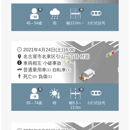
他
他
45～54歳
雨
幅13.0m～
３灯式信号
2021年4月24日(土)16:00
名古屋市名東区引山一丁目 付近
車両相互 小破事故
普通乗用車
自転車
(1)
(1)
死亡
負傷
(0)
(1)
他
他
65～74歳
晴
幅5.5～
３灯式信号
13.0m