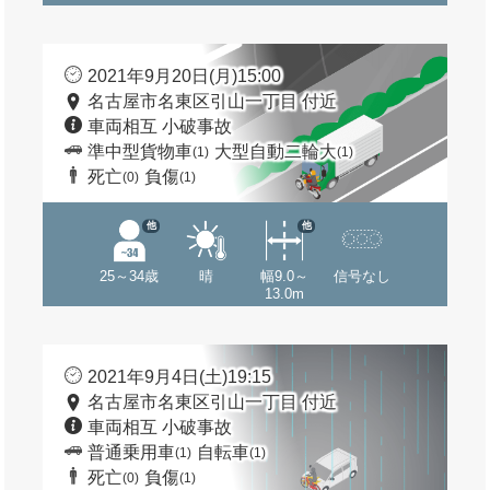
2021年9月20日(月)15:00
名古屋市名東区引山一丁目 付近
車両相互 小破事故
準中型貨物車
大型自動二輪大
(1)
(1)
死亡
負傷
(0)
(1)
他
他
25～34歳
晴
幅9.0～
信号なし
13.0m
2021年9月4日(土)19:15
名古屋市名東区引山一丁目 付近
車両相互 小破事故
普通乗用車
自転車
(1)
(1)
死亡
負傷
(0)
(1)