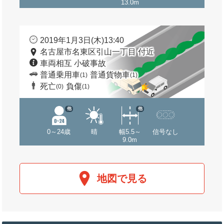
13.0m
2019年1月3日(木)13:40
名古屋市名東区引山一丁目 付近
車両相互 小破事故
普通乗用車
普通貨物車
(1)
(1)
死亡
負傷
(0)
(1)
他
他
0～24歳
晴
幅5.5～
信号なし
9.0m
地図で見る