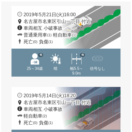
2019年5月21日(火)16:00
名古屋市名東区引山一丁目 付近
車両相互 小破事故
普通乗用車
軽自動車
(1)
(1)
死亡
負傷
(0)
(1)
他
他
25～34歳
晴
幅5.5～
信号なし
9.0m
2019年5月14日(火)18:20
名古屋市名東区引山一丁目 付近
車両相互 小破事故
軽自動車
(2)
死亡
負傷
(0)
(1)