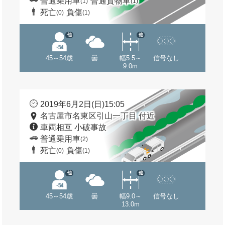
普通乗用車
普通貨物車
(1)
(1)
死亡
負傷
(0)
(1)
他
他
45～54歳
曇
幅5.5～
信号なし
9.0m
2019年6月2日(日)15:05
名古屋市名東区引山一丁目 付近
車両相互 小破事故
普通乗用車
(2)
死亡
負傷
(0)
(1)
他
他
45～54歳
曇
幅9.0～
信号なし
13.0m