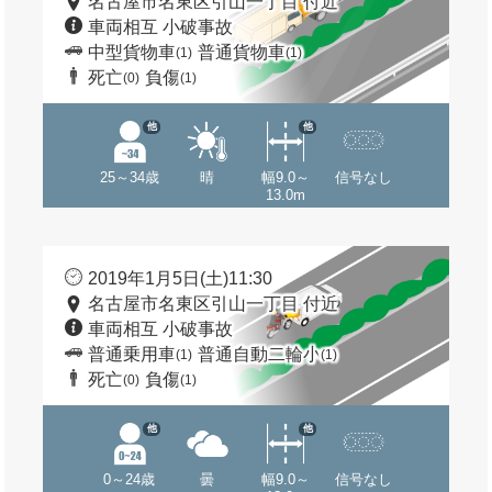
名古屋市名東区引山一丁目 付近
車両相互 小破事故
中型貨物車
普通貨物車
(1)
(1)
死亡
負傷
(0)
(1)
他
他
25～34歳
晴
幅9.0～
信号なし
13.0m
2019年1月5日(土)11:30
名古屋市名東区引山一丁目 付近
車両相互 小破事故
普通乗用車
普通自動二輪小
(1)
(1)
死亡
負傷
(0)
(1)
他
他
0～24歳
曇
幅9.0～
信号なし