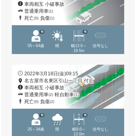
車両相互 小破事故
普通乗用車
(1)
死亡
負傷
(0)
(1)
他
他
55～64歳
晴
幅13.0～
信号なし
19.5m
2022年3月18日(金)09:15
名古屋市名東区引山一丁目 付近
車両相互 小破事故
普通乗用車
軽自動車
(2)
(1)
死亡
負傷
(0)
(2)
他
他
25～34歳
雨
幅9.0～
信号なし
13.0m