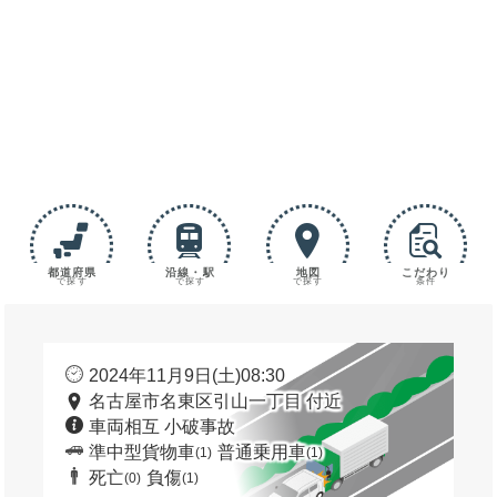
都道府県
沿線・駅
地図
こだわり
で探す
で探す
で探す
条件
2024年11月9日(土)08:30
名古屋市名東区引山一丁目 付近
車両相互 小破事故
準中型貨物車
普通乗用車
(1)
(1)
死亡
負傷
(0)
(1)