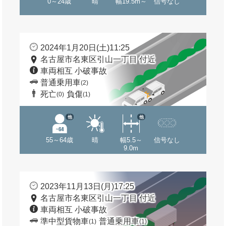
0～24歳
晴
幅19.5m～
信号なし
2024年1月20日(土)11:25
名古屋市名東区引山一丁目 付近
車両相互 小破事故
普通乗用車
(2)
死亡
負傷
(0)
(1)
他
他
55～64歳
晴
幅5.5～
信号なし
9.0m
2023年11月13日(月)17:25
名古屋市名東区引山一丁目 付近
車両相互 小破事故
準中型貨物車
普通乗用車
(1)
(1)