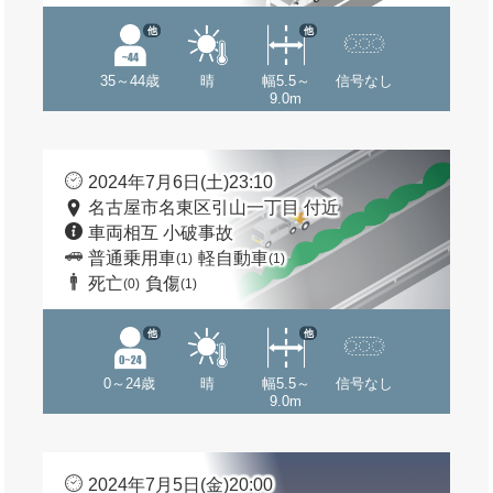
他
他
35～44歳
晴
幅5.5～
信号なし
9.0m
2024年7月6日(土)23:10
名古屋市名東区引山一丁目 付近
車両相互 小破事故
普通乗用車
軽自動車
(1)
(1)
死亡
負傷
(0)
(1)
他
他
0～24歳
晴
幅5.5～
信号なし
9.0m
2024年7月5日(金)20:00