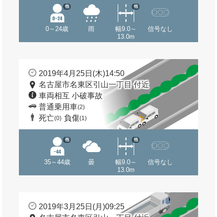
他
他
0～24歳
雨
幅9.0～
信号なし
13.0m
2019年4月25日(木)14:50
名古屋市名東区引山一丁目 付近
車両相互 小破事故
普通乗用車
(2)
死亡
負傷
(0)
(1)
他
他
35～44歳
曇
幅9.0～
信号なし
13.0m
2019年3月25日(月)09:25