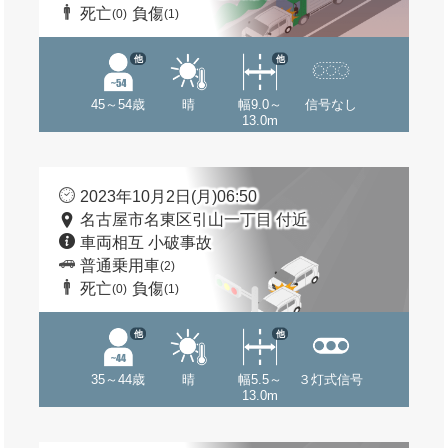
死亡
負傷
(0)
(1)
他
他
45～54歳
晴
幅9.0～
信号なし
13.0m
2023年10月2日(月)06:50
名古屋市名東区引山一丁目 付近
車両相互 小破事故
普通乗用車
(2)
死亡
負傷
(0)
(1)
他
他
35～44歳
晴
幅5.5～
３灯式信号
13.0m