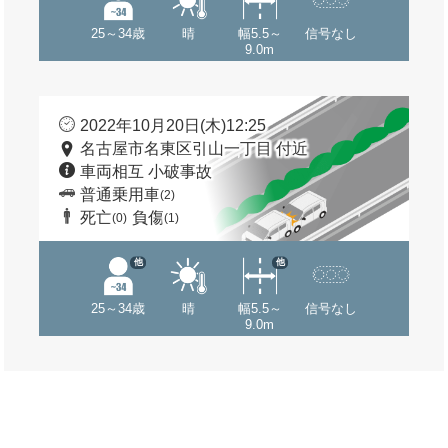
25～34歳
晴
幅5.5～
信号なし
9.0m
2022年10月20日(木)12:25
名古屋市名東区引山一丁目 付近
車両相互 小破事故
普通乗用車
(2)
死亡
負傷
(0)
(1)
他
他
25～34歳
晴
幅5.5～
信号なし
9.0m