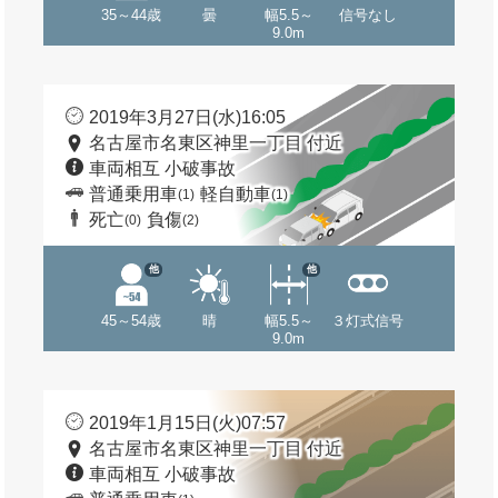
35～44歳
曇
幅5.5～
信号なし
9.0m
2019年3月27日(水)16:05
名古屋市名東区神里一丁目 付近
車両相互 小破事故
普通乗用車
軽自動車
(1)
(1)
死亡
負傷
(0)
(2)
他
他
45～54歳
晴
幅5.5～
３灯式信号
9.0m
2019年1月15日(火)07:57
名古屋市名東区神里一丁目 付近
車両相互 小破事故