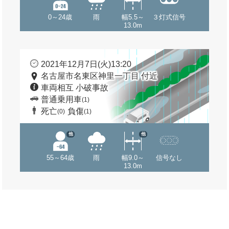
0～24歳
雨
幅5.5～
３灯式信号
13.0m
2021年12月7日(火)13:20
名古屋市名東区神里一丁目 付近
車両相互 小破事故
普通乗用車
(1)
死亡
負傷
(0)
(1)
他
他
55～64歳
雨
幅9.0～
信号なし
13.0m