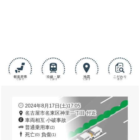
都道府県
沿線・駅
地図
こだわり
で探す
で探す
で探す
条件
2024年8月17日(土)17:05
名古屋市名東区神里一丁目 付近
車両相互 小破事故
普通乗用車
(2)
死亡
負傷
(0)
(1)