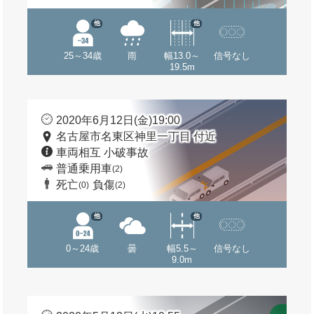
他
他
25～34歳
雨
幅13.0～
信号なし
19.5m
2020年6月12日(金)19:00
名古屋市名東区神里一丁目 付近
車両相互 小破事故
普通乗用車
(2)
死亡
負傷
(0)
(2)
他
他
0～24歳
曇
幅5.5～
信号なし
9.0m