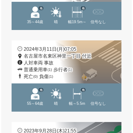
他
他
35～44歳
晴
幅19.5m～
信号なし
2024年3月11日(月)07:05
名古屋市名東区神里一丁目 付近
人対車両 事故
普通乗用車
歩行者
(1)
(1)
死亡
負傷
(0)
(1)
他
他
55～64歳
晴
幅～5.5m
信号なし
2023年9月28日(木)21:55