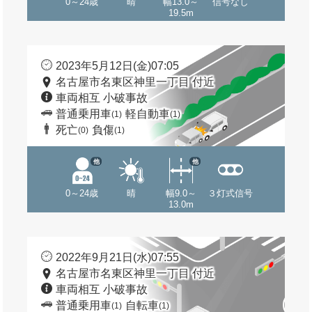
0～24歳
晴
幅13.0～
信号なし
19.5m
2023年5月12日(金)07:05
名古屋市名東区神里一丁目 付近
車両相互 小破事故
普通乗用車
軽自動車
(1)
(1)
死亡
負傷
(0)
(1)
他
他
0～24歳
晴
幅9.0～
３灯式信号
13.0m
2022年9月21日(水)07:55
名古屋市名東区神里一丁目 付近
車両相互 小破事故
普通乗用車
自転車
(1)
(1)