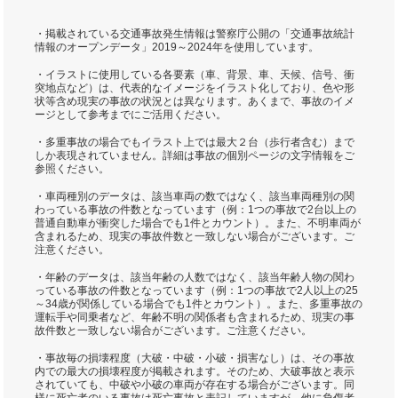
・掲載されている交通事故発生情報は警察庁公開の「交通事故統計
情報のオープンデータ」2019～2024年を使用しています。
・イラストに使用している各要素（車、背景、車、天候、信号、衝
突地点など）は、代表的なイメージをイラスト化しており、色や形
状等含め現実の事故の状況とは異なります。あくまで、事故のイメ
ージとして参考までにご活用ください。
・多重事故の場合でもイラスト上では最大２台（歩行者含む）まで
しか表現されていません。詳細は事故の個別ページの文字情報をご
参照ください。
・車両種別のデータは、該当車両の数ではなく、該当車両種別の関
わっている事故の件数となっています（例：1つの事故で2台以上の
普通自動車が衝突した場合でも1件とカウント）。また、不明車両が
含まれるため、現実の事故件数と一致しない場合がございます。ご
注意ください。
・年齢のデータは、該当年齢の人数ではなく、該当年齢人物の関わ
っている事故の件数となっています（例：1つの事故で2人以上の25
～34歳が関係している場合でも1件とカウント）。また、多重事故の
運転手や同乗者など、年齢不明の関係者も含まれるため、現実の事
故件数と一致しない場合がございます。ご注意ください。
・事故毎の損壊程度（大破・中破・小破・損害なし）は、その事故
内での最大の損壊程度が掲載されます。そのため、大破事故と表示
されていても、中破や小破の車両が存在する場合がございます。同