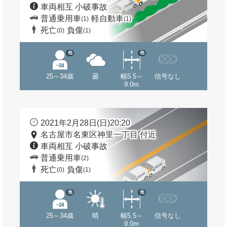
車両相互 小破事故
普通乗用車
軽自動車
(1)
(1)
死亡
負傷
(0)
(1)
他
他
25～34歳
曇
幅5.5～
信号なし
9.0m
2021年2月28日(日)20:20
名古屋市名東区神里一丁目 付近
車両相互 小破事故
普通乗用車
(2)
死亡
負傷
(0)
(1)
他
他
25～34歳
晴
幅5.5～
信号なし
9.0m