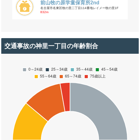
前山牧の原学童保育所2nd
名古屋市名東区牧の里二丁目114番地レイメー牧の里1F
832m
交通事故の神里一丁目の年齢割合