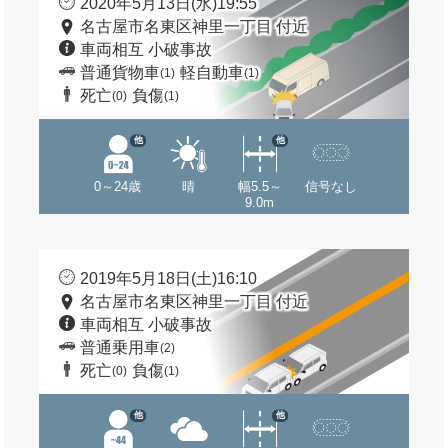
2020年5月13日(水)19:55
名古屋市名東区神里一丁目 付近
車両相互 小破事故
普通貨物車
軽自動車
(1)
(1)
死亡
負傷
(0)
(1)
他
他
0～24歳
晴
幅5.5～
信号なし
9.0m
2019年5月18日(土)16:10
名古屋市名東区神里一丁目 付近
車両相互 小破事故
普通乗用車
(2)
死亡
負傷
(0)
(1)
他
他