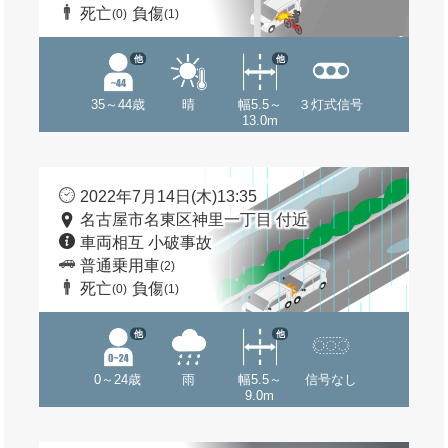
死亡
負傷
(0)
(1)
他
他
35～44歳
晴
幅5.5～
３灯式信号
13.0m
2022年7月14日(木)13:35
名古屋市名東区神里一丁目 付近
車両相互 小破事故
普通乗用車
(2)
死亡
負傷
(0)
(1)
他
他
0～24歳
雨
幅5.5～
信号なし
9.0m