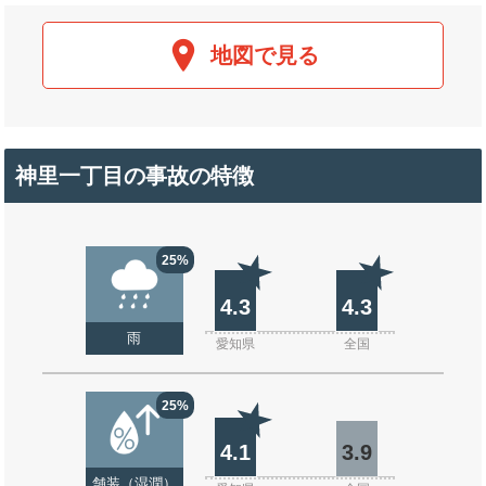
地図で見る
神里一丁目の事故の特徴
25%
4.3
4.3
雨
愛知県
全国
25%
4.1
3.9
舗装（湿潤）