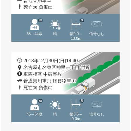
普通乗用車
(1)
死亡
負傷
(0)
(2)
他
他
35～44歳
晴
幅9.0～
信号なし
13.0m
2018年12月30日(日)14:40
名古屋市名東区神里一丁目 付近
車両相互 中破事故
普通乗用車
軽貨物車
(1)
(1)
死亡
負傷
(0)
(1)
他
他
45～54歳
晴
幅5.5～
信号なし
9.0m