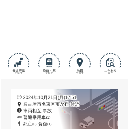
都道府県
沿線・駅
地図
こだわり
で探す
で探す
で探す
条件
2024年10月21日(月)17:51
名古屋市名東区宝が丘 付近
車両相互 事故
普通乗用車
(1)
死亡
負傷
(0)
(1)