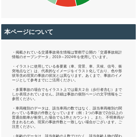
本ページについて
・掲載されている交通事故発生情報は警察庁公開の「交通事故統計
情報のオープンデータ」2019～2024年を使用しています。
・イラストに使用している各要素（車、背景、車、天候、信号、衝
突地点など）は、代表的なイメージをイラスト化しており、色や形
状等含め現実の事故の状況とは異なります。あくまで、事故のイメ
ージとして参考までにご活用ください。
・多重事故の場合でもイラスト上では最大２台（歩行者含む）まで
しか表現されていません。詳細は事故の個別ページの文字情報をご
参照ください。
・車両種別のデータは、該当車両の数ではなく、該当車両種別の関
わっている事故の件数となっています（例：1つの事故で2台以上の
普通自動車が衝突した場合でも1件とカウント）。また、不明車両が
含まれるため、現実の事故件数と一致しない場合がございます。ご
注意ください。
・年齢のデータは、該当年齢の人数ではなく、該当年齢人物の関わ