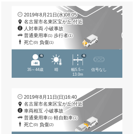
2019年8月21日(水)08:05
名古屋市名東区宝が丘 付近
人対車両 小破事故
普通乗用車
歩行者
(1)
(1)
死亡
負傷
(0)
(1)
他
他
35～44歳
晴
幅5.5～
信号なし
13.0m
2019年8月11日(日)16:40
名古屋市名東区宝が丘 付近
車両相互 小破事故
普通乗用車
軽自動車
(1)
(1)
死亡
負傷
(0)
(2)