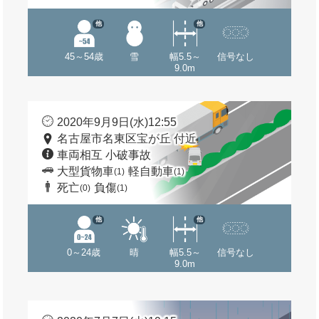
他
他
45～54歳
雪
幅5.5～
信号なし
9.0m
2020年9月9日(水)12:55
名古屋市名東区宝が丘 付近
車両相互 小破事故
大型貨物車
軽自動車
(1)
(1)
死亡
負傷
(0)
(1)
他
他
0～24歳
晴
幅5.5～
信号なし
9.0m