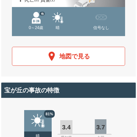
(0)
(1)
他
0～24歳
晴
信号なし
地図で見る
宝が丘の事故の特徴
81%
3.4
3.7
晴