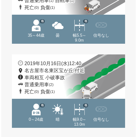
普通乗用車
自転車
(1)
(1)
死亡
負傷
(0)
(1)
他
他
35～44歳
曇
幅5.5～
信号なし
9.0m
2019年10月16日(水)12:40
名古屋市名東区宝が丘 付近
車両相互 小破事故
普通乗用車
(2)
死亡
負傷
(0)
(1)
他
他
0～24歳
晴
幅9.0～
信号なし
13.0m