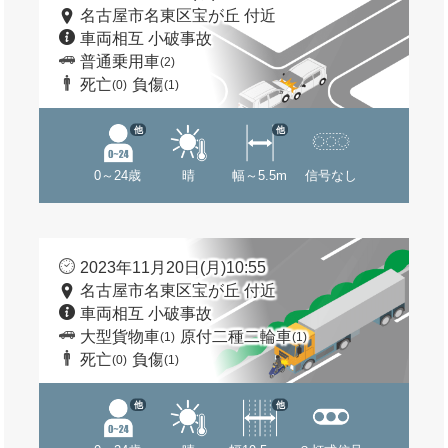
名古屋市名東区宝が丘 付近
車両相互 小破事故
普通乗用車
(2)
死亡
負傷
(0)
(1)
他
他
0～24歳
晴
幅～5.5m
信号なし
2023年11月20日(月)10:55
名古屋市名東区宝が丘 付近
車両相互 小破事故
大型貨物車
原付二種二輪車
(1)
(1)
死亡
負傷
(0)
(1)
他
他