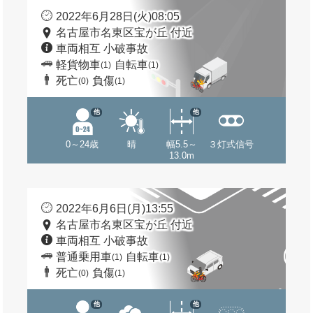
2022年6月28日(火)08:05
名古屋市名東区宝が丘 付近
車両相互 小破事故
軽貨物車
自転車
(1)
(1)
死亡
負傷
(0)
(1)
他
他
0～24歳
晴
幅5.5～
３灯式信号
13.0m
2022年6月6日(月)13:55
名古屋市名東区宝が丘 付近
車両相互 小破事故
普通乗用車
自転車
(1)
(1)
死亡
負傷
(0)
(1)
他
他