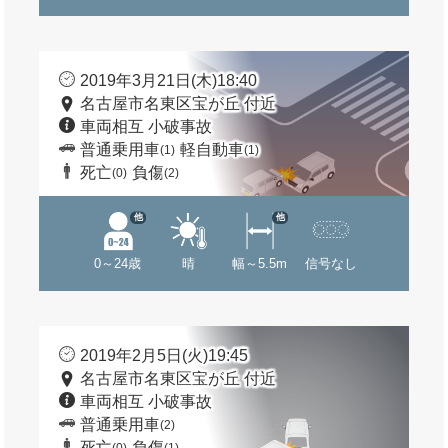
2019年3月21日(木)18:40
名古屋市名東区宝が丘 付近
車両相互 小破事故
普通乗用車
軽自動車
(1)
(1)
死亡
負傷
(0)
(2)
他
他
0～24歳
晴
幅～5.5m
信号なし
2019年2月5日(火)19:45
名古屋市名東区宝が丘 付近
車両相互 小破事故
普通乗用車
(2)
死亡
負傷