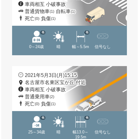
車両相互 小破事故
普通貨物車
自転車
(1)
(1)
死亡
負傷
(0)
(1)
他
他
0～24歳
晴
幅～5.5m
信号なし
2021年5月3日(月)15:15
名古屋市名東区宝が丘 付近
車両相互 小破事故
普通乗用車
(2)
死亡
負傷
(0)
(1)
他
他
25～34歳
晴
幅13.0～
信号なし
19.5m