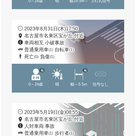
0～24歳
晴
幅19.5m～
３灯式信号
2023年8月31日(木)17:50
名古屋市名東区宝が丘 付近
車両相互 小破事故
普通乗用車
自転車
(1)
(1)
死亡
負傷
(0)
(1)
他
他
0～24歳
晴
幅～5.5m
信号なし
2023年5月19日(金)08:55
名古屋市名東区宝が丘 付近
人対車両 事故
普通乗用車
歩行者
(1)
(1)