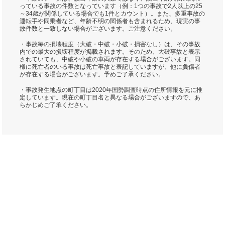
っている事故の件数となっています（例：1つの事故で2人以上の25
～34歳が関係している場合でも1件とカウント）。また、多重事故の
運転手や同乗者など、年齢不明の関係者も含まれるため、現実の事
故件数と一致しない場合がございます。ご注意ください。
・事故毎の損壊程度（大破・中破・小破・損害なし）は、その事故
内での最大の損壊程度が掲載されます。そのため、大破事故と表示
されていても、中破や小破の車両が存在する場合がございます。同
様に死亡者のいる事故は死亡事故と表記していますが、他に負傷者
が存在する場合がございます。予めご了承ください。
・事故発生地点の町丁目は2020年国勢調査時点の住所情報を元に推
定しています。現在の町丁目名と異なる場合がございますので、あ
らかじめご了承ください。