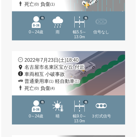
死亡
負傷
(0)
(1)
他
他
0～24歳
雨
幅5.5～
信号なし
13.0m
2022年7月23日(土)18:40
名古屋市名東区宝が丘 付近
車両相互 小破事故
普通乗用車
軽自動車
(1)
(1)
死亡
負傷
(0)
(4)
他
他
0～24歳
晴
幅9.0～
３灯式信号
13.0m