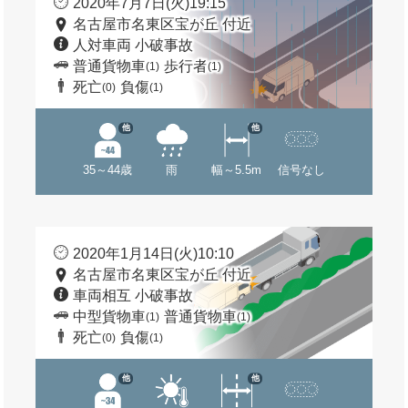
2020年7月7日(火)19:15
名古屋市名東区宝が丘 付近
人対車両 小破事故
普通貨物車
歩行者
(1)
(1)
死亡
負傷
(0)
(1)
他
他
35～44歳
雨
幅～5.5m
信号なし
2020年1月14日(火)10:10
名古屋市名東区宝が丘 付近
車両相互 小破事故
中型貨物車
普通貨物車
(1)
(1)
死亡
負傷
(0)
(1)
他
他