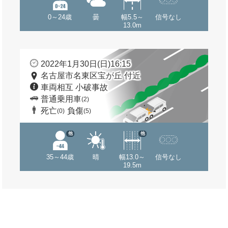
0～24歳
曇
幅5.5～
信号なし
13.0m
2022年1月30日(日)16:15
名古屋市名東区宝が丘 付近
車両相互 小破事故
普通乗用車
(2)
死亡
負傷
(0)
(5)
他
他
35～44歳
晴
幅13.0～
信号なし
19.5m