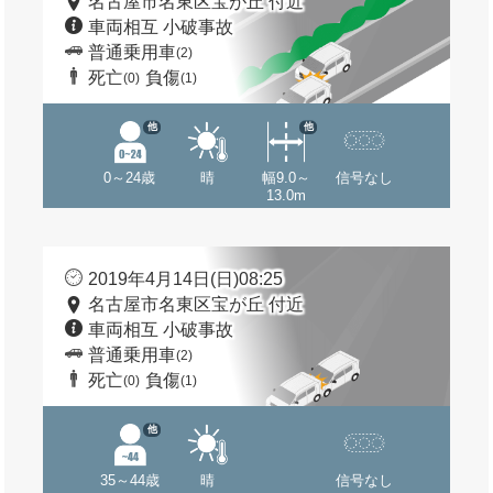
名古屋市名東区宝が丘 付近
車両相互 小破事故
普通乗用車
(2)
死亡
負傷
(0)
(1)
他
他
0～24歳
晴
幅9.0～
信号なし
13.0m
2019年4月14日(日)08:25
名古屋市名東区宝が丘 付近
車両相互 小破事故
普通乗用車
(2)
死亡
負傷
(0)
(1)
他
35～44歳
晴
信号なし