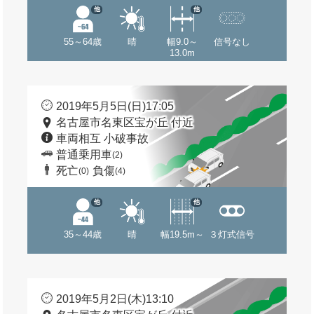
他
他
55～64歳
晴
幅9.0～
信号なし
13.0m
2019年5月5日(日)17:05
名古屋市名東区宝が丘 付近
車両相互 小破事故
普通乗用車
(2)
死亡
負傷
(0)
(4)
他
他
35～44歳
晴
幅19.5m～
３灯式信号
2019年5月2日(木)13:10