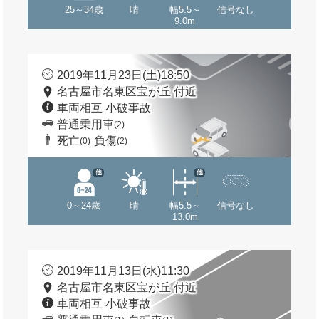
25～34歳
晴
幅5.5～
信号なし
9.0m
2019年11月23日(土)18:50
名古屋市名東区宝が丘 付近
車両相互 小破事故
普通乗用車
(2)
死亡
負傷
(0)
(2)
他
他
0～24歳
晴
幅5.5～
信号なし
13.0m
2019年11月13日(水)11:30
名古屋市名東区宝が丘 付近
車両相互 小破事故