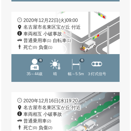
2020年12月22日(火)09:00
名古屋市名東区宝が丘 付近
車両相互 小破事故
普通乗用車
自転車
(1)
(1)
死亡
負傷
(0)
(1)
他
他
35～44歳
晴
幅～5.5m
３灯式信号
2020年12月16日(水)19:20
名古屋市名東区宝が丘 付近
車両相互 小破事故
普通乗用車
(2)
死亡
負傷
(0)
(2)