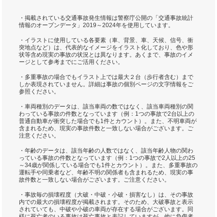
・掲載されている交通事故発生情報は警察庁公開の「交通事故統計
情報のオープンデータ」2019～2024年を使用しています。
・イラストに使用している各要素（車、背景、車、天候、信号、衝
突地点など）は、代表的なイメージをイラスト化しており、色や形
状等含め現実の事故の状況とは異なります。あくまで、事故のイメ
ージとして参考までにご活用ください。
・多重事故の場合でもイラスト上では最大２台（歩行者含む）まで
しか表現されていません。詳細は事故の個別ページの文字情報をご
参照ください。
・車両種別のデータは、該当車両の数ではなく、該当車両種別の関
わっている事故の件数となっています（例：1つの事故で2台以上の
普通自動車が衝突した場合でも1件とカウント）。また、不明車両が
含まれるため、現実の事故件数と一致しない場合がございます。ご
注意ください。
・年齢のデータは、該当年齢の人数ではなく、該当年齢人物の関わ
っている事故の件数となっています（例：1つの事故で2人以上の25
～34歳が関係している場合でも1件とカウント）。また、多重事故の
運転手や同乗者など、年齢不明の関係者も含まれるため、現実の事
故件数と一致しない場合がございます。ご注意ください。
・事故毎の損壊程度（大破・中破・小破・損害なし）は、その事故
内での最大の損壊程度が掲載されます。そのため、大破事故と表示
されていても、中破や小破の車両が存在する場合がございます。同
様に死亡者のいる事故は死亡事故と表記していますが、他に負傷者