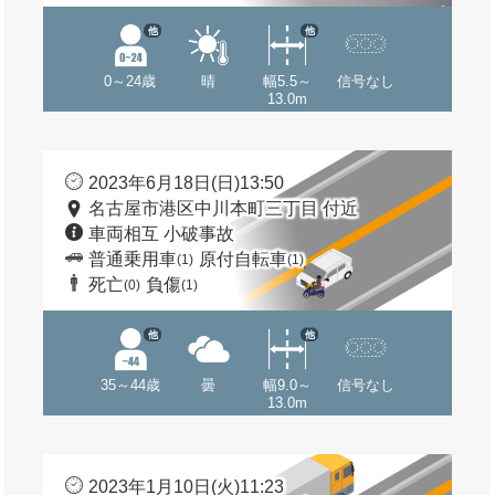
他
他
0～24歳
晴
幅5.5～
信号なし
13.0m
2023年6月18日(日)13:50
名古屋市港区中川本町三丁目 付近
車両相互 小破事故
普通乗用車
原付自転車
(1)
(1)
死亡
負傷
(0)
(1)
他
他
35～44歳
曇
幅9.0～
信号なし
13.0m
2023年1月10日(火)11:23