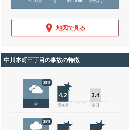
25～34歳
雨
幅～5.5m
信号なし
地図で見る
中川本町三丁目の事故の特徴
25%
4.2
3.4
曇
愛知県
全国
25%