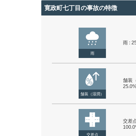
寛政町七丁目の事故の特徴
雨 : 2
雨
舗装（
25.0
舗装（湿潤）
交差点
100.
交差点