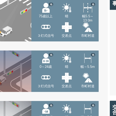
他
他
75歳以上
晴
幅5.5～
13.0m
３灯式信号
交差点
市町村道
他
他
0～24歳
晴
幅～5.5m
３灯式信号
交差点
市町村道
他
他