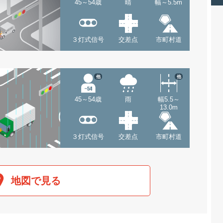
45～54歳
晴
幅～5.5m
３灯式信号
交差点
市町村道
他
他
45～54歳
雨
幅5.5～
13.0m
３灯式信号
交差点
市町村道
地図で見る