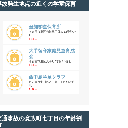
事故発生地点の近くの学童保育
当知学童保育所
名古屋市港区当知三丁目3312番地の
2
1.6km
大手留守家庭児童育成
会
名古屋市港区大手町6丁目24番地
1.6km
西中島学童クラブ
名古屋市中川区西中島二丁目513番
地
1.9km
交通事故の寛政町七丁目の年齢割
合