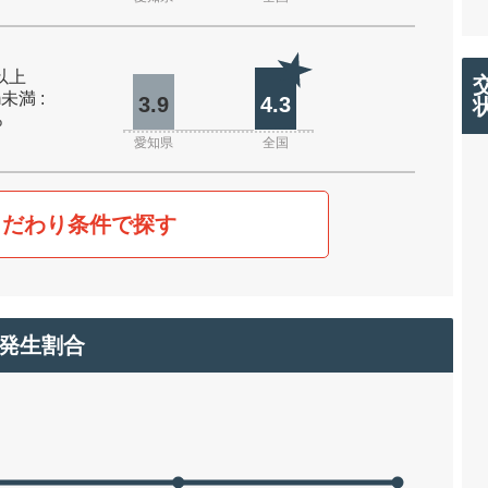
m以上
m未満 :
3.9
4.3
%
愛知県
全国
こだわり条件で探す
発生割合