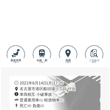
都道府県
沿線・駅
地図
こだわり
で探す
で探す
で探す
条件
2021年6月14日(月)17:20
名古屋市港区船頭場一丁目 付近
車両相互 小破事故
普通乗用車
軽貨物車
(1)
(1)
死亡
負傷
(0)
(2)