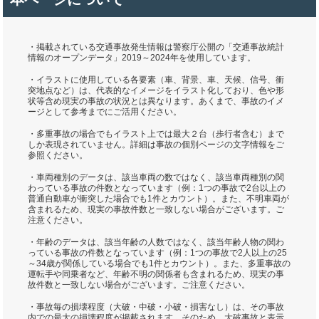
・掲載されている交通事故発生情報は警察庁公開の「交通事故統計
情報のオープンデータ」2019～2024年を使用しています。
・イラストに使用している各要素（車、背景、車、天候、信号、衝
突地点など）は、代表的なイメージをイラスト化しており、色や形
状等含め現実の事故の状況とは異なります。あくまで、事故のイメ
ージとして参考までにご活用ください。
・多重事故の場合でもイラスト上では最大２台（歩行者含む）まで
しか表現されていません。詳細は事故の個別ページの文字情報をご
参照ください。
・車両種別のデータは、該当車両の数ではなく、該当車両種別の関
わっている事故の件数となっています（例：1つの事故で2台以上の
普通自動車が衝突した場合でも1件とカウント）。また、不明車両が
含まれるため、現実の事故件数と一致しない場合がございます。ご
注意ください。
・年齢のデータは、該当年齢の人数ではなく、該当年齢人物の関わ
っている事故の件数となっています（例：1つの事故で2人以上の25
～34歳が関係している場合でも1件とカウント）。また、多重事故の
運転手や同乗者など、年齢不明の関係者も含まれるため、現実の事
故件数と一致しない場合がございます。ご注意ください。
・事故毎の損壊程度（大破・中破・小破・損害なし）は、その事故
内での最大の損壊程度が掲載されます。そのため、大破事故と表示