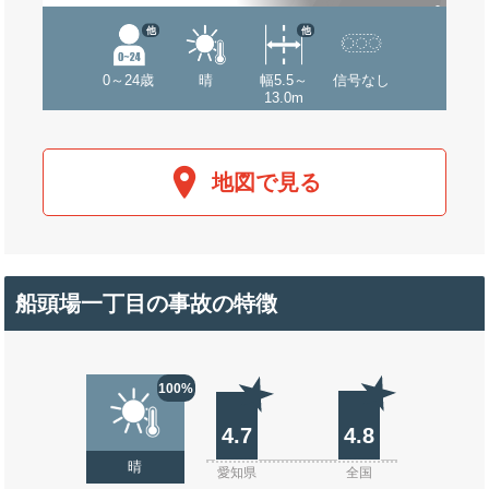
他
他
0～24歳
晴
幅5.5～
信号なし
13.0m
地図で見る
船頭場一丁目の事故の特徴
100%
4.7
4.8
晴
愛知県
全国