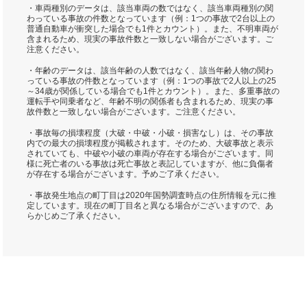
・車両種別のデータは、該当車両の数ではなく、該当車両種別の関
わっている事故の件数となっています（例：1つの事故で2台以上の
普通自動車が衝突した場合でも1件とカウント）。また、不明車両が
含まれるため、現実の事故件数と一致しない場合がございます。ご
注意ください。
・年齢のデータは、該当年齢の人数ではなく、該当年齢人物の関わ
っている事故の件数となっています（例：1つの事故で2人以上の25
～34歳が関係している場合でも1件とカウント）。また、多重事故の
運転手や同乗者など、年齢不明の関係者も含まれるため、現実の事
故件数と一致しない場合がございます。ご注意ください。
・事故毎の損壊程度（大破・中破・小破・損害なし）は、その事故
内での最大の損壊程度が掲載されます。そのため、大破事故と表示
されていても、中破や小破の車両が存在する場合がございます。同
様に死亡者のいる事故は死亡事故と表記していますが、他に負傷者
が存在する場合がございます。予めご了承ください。
・事故発生地点の町丁目は2020年国勢調査時点の住所情報を元に推
定しています。現在の町丁目名と異なる場合がございますので、あ
らかじめご了承ください。