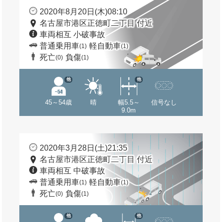
2020年8月20日(木)08:10
名古屋市港区正徳町二丁目 付近
車両相互 小破事故
普通乗用車
軽自動車
(1)
(1)
死亡
負傷
(0)
(1)
他
他
45～54歳
晴
幅5.5～
信号なし
9.0m
2020年3月28日(土)21:35
名古屋市港区正徳町二丁目 付近
車両相互 中破事故
普通乗用車
軽自動車
(1)
(1)
死亡
負傷
(0)
(1)
他
他