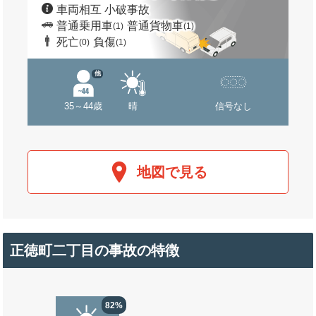
車両相互 小破事故
普通乗用車
普通貨物車
(1)
(1)
死亡
負傷
(0)
(1)
他
35～44歳
晴
信号なし
地図で見る
正徳町二丁目の事故の特徴
82%