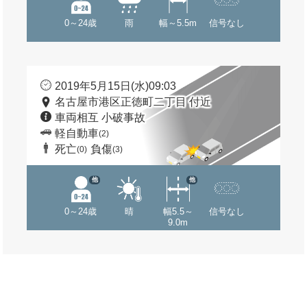
0～24歳
雨
幅～5.5m
信号なし
2019年5月15日(水)09:03
名古屋市港区正徳町二丁目 付近
車両相互 小破事故
軽自動車
(2)
死亡
負傷
(0)
(3)
他
他
0～24歳
晴
幅5.5～
信号なし
9.0m