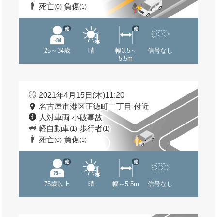
死亡
負傷
(0)
(1)
他
他
25～34歳
晴
幅3.5～
信号なし
5.5m
2021年4月15日(木)11:20
名古屋市港区正徳町二丁目 付近
人対車両 小破事故
軽自動車
歩行者
(1)
(1)
死亡
負傷
(0)
(1)
他
他
75歳以上
晴
幅～5.5m
信号なし