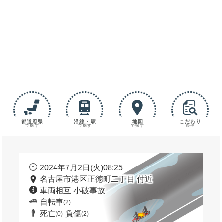
都道府県
沿線・駅
地図
こだわり
で探す
で探す
で探す
条件
2024年7月2日(火)08:25
名古屋市港区正徳町二丁目 付近
車両相互 小破事故
自転車
(2)
死亡
負傷
(0)
(2)