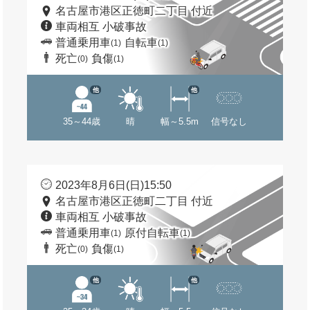
名古屋市港区正徳町二丁目 付近
車両相互 小破事故
普通乗用車
自転車
(1)
(1)
死亡
負傷
(0)
(1)
他
他
35～44歳
晴
幅～5.5m
信号なし
2023年8月6日(日)15:50
名古屋市港区正徳町二丁目 付近
車両相互 小破事故
普通乗用車
原付自転車
(1)
(1)
死亡
負傷
(0)
(1)
他
他