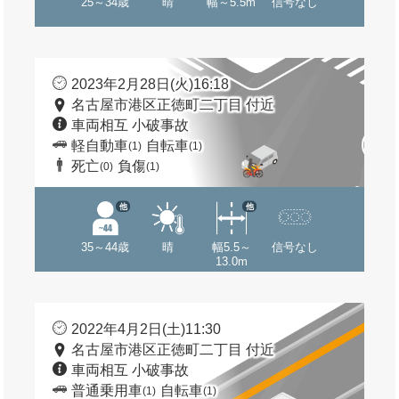
25～34歳
晴
幅～5.5m
信号なし
2023年2月28日(火)16:18
名古屋市港区正徳町二丁目 付近
車両相互 小破事故
軽自動車
自転車
(1)
(1)
死亡
負傷
(0)
(1)
他
他
35～44歳
晴
幅5.5～
信号なし
13.0m
2022年4月2日(土)11:30
名古屋市港区正徳町二丁目 付近
車両相互 小破事故
普通乗用車
自転車
(1)
(1)