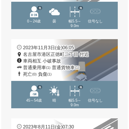
他
他
0～24歳
曇
幅5.5～
信号なし
9.0m
2023年11月3日(金)06:05
名古屋市港区正徳町二丁目 付近
車両相互 小破事故
普通乗用車
普通貨物車
(1)
(1)
死亡
負傷
(0)
(1)
他
他
45～54歳
晴
幅5.5～
信号なし
9.0m
2023年8月11日(金)07:30