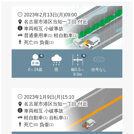
2023年2月13日(月)09:00
名古屋市港区当知一丁目 付近
車両相互 小破事故
普通乗用車
軽自動車
(1)
(1)
死亡
負傷
(0)
(1)
他
他
0～24歳
雨
幅5.5～
信号なし
9.0m
2023年1月9日(月)15:10
名古屋市港区当知一丁目 付近
車両相互 小破事故
軽自動車
自転車
(1)
(1)
死亡
負傷
(0)
(1)