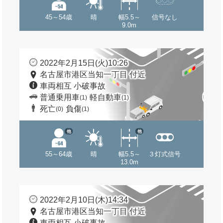
45～54歳
晴
幅5.5～
信号なし
9.0m
2022年2月15日(火)10:26
名古屋市港区当知一丁目 付近
車両相互 小破事故
普通乗用車
軽自動車
(1)
(1)
死亡
負傷
(0)
(1)
他
他
55～64歳
晴
幅5.5～
３灯式信号
13.0m
2022年2月10日(木)14:34
名古屋市港区当知一丁目 付近
車両相互 小破事故