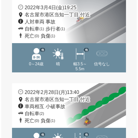
2022年3月4日(金)19:25
名古屋市港区当知一丁目 付近
人対車両 事故
自転車
歩行者
(1)
(1)
死亡
負傷
(0)
(1)
他
他
0～24歳
晴
幅3.5～
信号なし
5.5m
2022年2月28日(月)13:40
名古屋市港区当知一丁目 付近
車両相互 小破事故
自転車
(2)
死亡
負傷
(0)
(1)
他
他