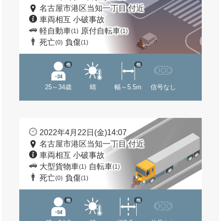
名古屋市港区当知一丁目 付近
車両相互 小破事故
軽自動車
原付自転車
(1)
(1)
死亡
負傷
(0)
(1)
他
他
25～34歳
晴
幅～5.5m
信号なし
2022年4月22日(金)14:07
名古屋市港区当知一丁目 付近
車両相互 小破事故
大型貨物車
自転車
(1)
(1)
死亡
負傷
(0)
(1)
他
他