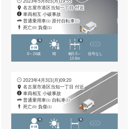
2023年5月8日(月)19:55
名古屋市港区当知一丁目 付近
車両相互 小破事故
普通乗用車
原付自転車
(1)
(1)
死亡
負傷
(0)
(1)
他
他
0～24歳
晴
幅5.5～
信号なし
13.0m
2023年4月3日(月)09:20
名古屋市港区当知一丁目 付近
車両相互 小破事故
普通乗用車
自転車
(1)
(1)
死亡
負傷
(0)
(1)
他
他