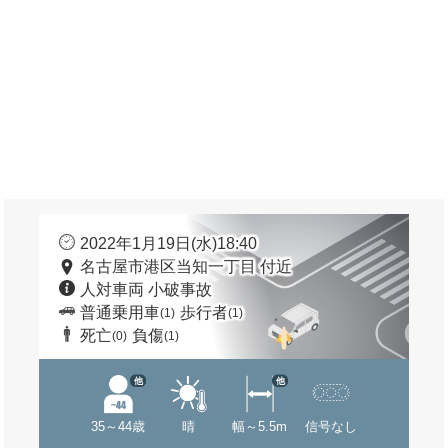
2022年1月19日(水)18:40
名古屋市港区当知一丁目 付近
人対車両 小破事故
普通乗用車
歩行者
(1)
(1)
死亡
負傷
(0)
(1)
他
他
35～44歳
晴
幅～5.5m
信号なし