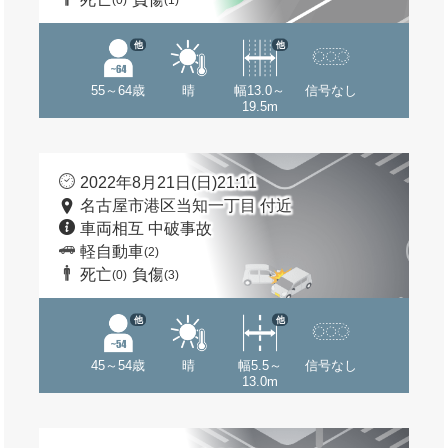
(0)
(1)
他
他
55～64歳
晴
幅13.0～
信号なし
19.5m
2022年8月21日(日)21:11
名古屋市港区当知一丁目 付近
車両相互 中破事故
軽自動車
(2)
死亡
負傷
(0)
(3)
他
他
45～54歳
晴
幅5.5～
信号なし
13.0m