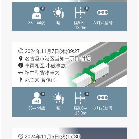
他
他
35～44歳
晴
幅5.5～
３灯式信号
13.0m
2024年11月7日(木)09:27
名古屋市港区当知一丁目 付近
車両相互 小破事故
準中型貨物車
(2)
死亡
負傷
(0)
(1)
他
他
35～44歳
晴
幅9.0～
３灯式信号
13.0m
2024年11月5日(火)17:30