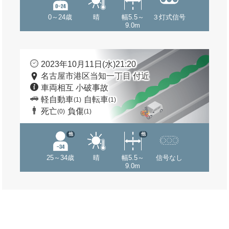
0～24歳
晴
幅5.5～
３灯式信号
9.0m
2023年10月11日(水)21:20
名古屋市港区当知一丁目 付近
車両相互 小破事故
軽自動車
自転車
(1)
(1)
死亡
負傷
(0)
(1)
他
他
25～34歳
晴
幅5.5～
信号なし
9.0m