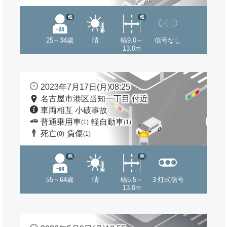
他
他
25～34歳
晴
幅9.0～
信号なし
13.0m
2023年7月17日(月)08:25
名古屋市港区当知一丁目 付近
車両相互 小破事故
普通乗用車
軽自動車
(1)
(1)
死亡
負傷
(0)
(1)
他
他
55～64歳
晴
幅5.5～
３灯式信号
13.0m