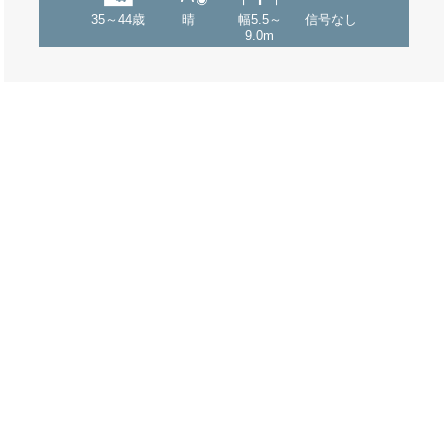
35～44歳
晴
幅5.5～
信号なし
9.0m