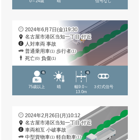
0～24歳
晴
信号なし
2024年6月7日(金)19:30
名古屋市港区当知一丁目 付近
人対車両 事故
普通乗用車
歩行者
(1)
(1)
死亡
負傷
(0)
(1)
他
他
75歳以上
晴
幅9.0～
３灯式信号
13.0m
2024年2月26日(月)10:12
名古屋市港区当知一丁目 付近
車両相互 小破事故
中型貨物車
軽自動車
(1)
(1)