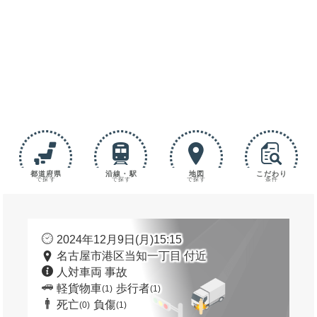
都道府県
沿線・駅
地図
こだわり
で探す
で探す
で探す
条件
2024年12月9日(月)15:15
名古屋市港区当知一丁目 付近
人対車両 事故
軽貨物車
歩行者
(1)
(1)
死亡
負傷
(0)
(1)