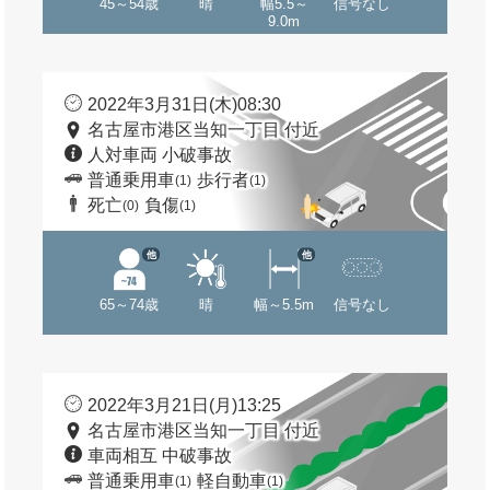
45～54歳
晴
幅5.5～
信号なし
9.0m
2022年3月31日(木)08:30
名古屋市港区当知一丁目 付近
人対車両 小破事故
普通乗用車
歩行者
(1)
(1)
死亡
負傷
(0)
(1)
他
他
65～74歳
晴
幅～5.5m
信号なし
2022年3月21日(月)13:25
名古屋市港区当知一丁目 付近
車両相互 中破事故
普通乗用車
軽自動車
(1)
(1)