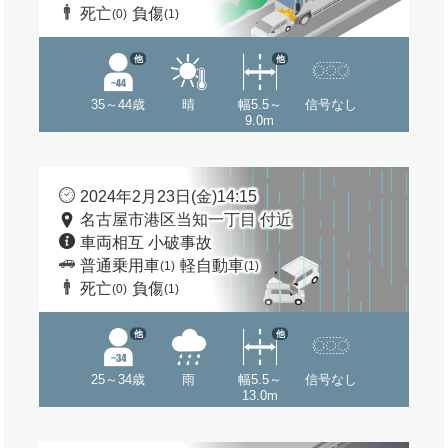
死亡
負傷
(0)
(1)
他
他
35～44歳
晴
幅5.5～
信号なし
9.0m
2024年2月23日(金)14:15
名古屋市港区当知一丁目 付近
車両相互 小破事故
普通乗用車
軽自動車
(1)
(1)
死亡
負傷
(0)
(1)
他
他
25～34歳
雨
幅5.5～
信号なし
13.0m