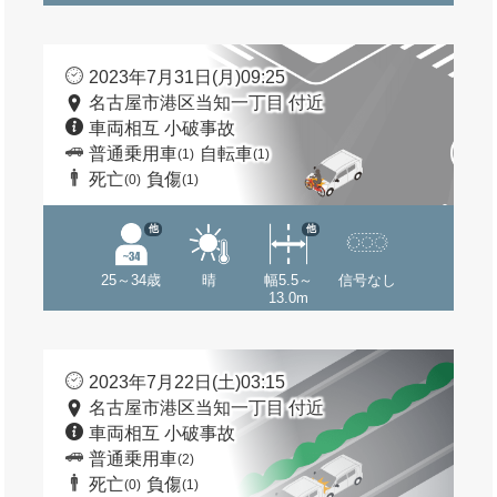
2023年7月31日(月)09:25
名古屋市港区当知一丁目 付近
車両相互 小破事故
普通乗用車
自転車
(1)
(1)
死亡
負傷
(0)
(1)
他
他
25～34歳
晴
幅5.5～
信号なし
13.0m
2023年7月22日(土)03:15
名古屋市港区当知一丁目 付近
車両相互 小破事故
普通乗用車
(2)
死亡
負傷
(0)
(1)