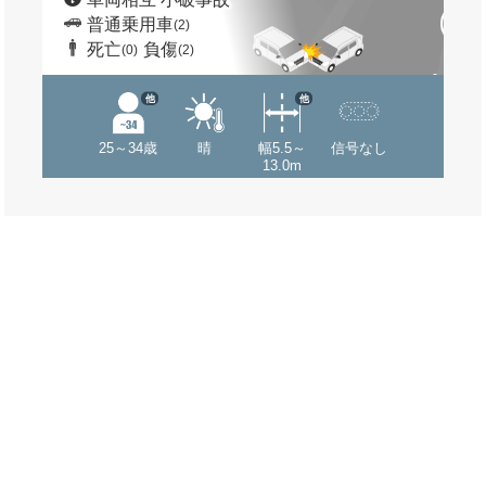
普通乗用車
(2)
死亡
負傷
(0)
(2)
他
他
25～34歳
晴
幅5.5～
信号なし
13.0m