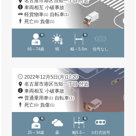
名古屋市港区当知一丁目 付近
車両相互 小破事故
軽貨物車
自転車
(1)
(1)
死亡
負傷
(0)
(1)
他
他
65～74歳
晴
幅～5.5m
信号なし
2022年12月5日(月)17:20
名古屋市港区当知一丁目 付近
車両相互 小破事故
普通乗用車
自転車
(1)
(1)
死亡
負傷
(0)
(1)
他
他
25～34歳
曇
幅5.5～
３灯式信号