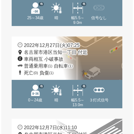
他
他
25～34歳
晴
幅5.5～
信号なし
9.0m
2022年12月27日(火)07:25
名古屋市港区当知一丁目 付近
車両相互 小破事故
普通乗用車
自転車
(1)
(1)
死亡
負傷
(0)
(1)
他
他
0～24歳
晴
幅5.5～
３灯式信号
13.0m
2022年12月7日(水)11:10