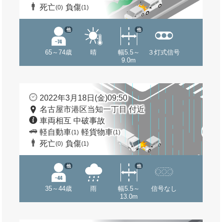
死亡
負傷
(0)
(1)
他
他
65～74歳
晴
幅5.5～
３灯式信号
9.0m
2022年3月18日(金)09:50
名古屋市港区当知一丁目 付近
車両相互 中破事故
軽自動車
軽貨物車
(1)
(1)
死亡
負傷
(0)
(1)
他
他
35～44歳
雨
幅5.5～
信号なし
13.0m