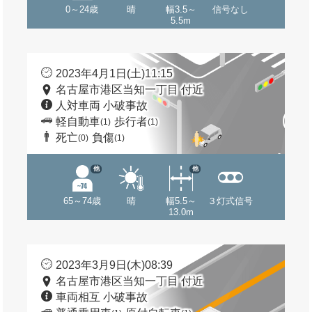
0～24歳
晴
幅3.5～
信号なし
5.5m
2023年4月1日(土)11:15
名古屋市港区当知一丁目 付近
人対車両 小破事故
軽自動車
歩行者
(1)
(1)
死亡
負傷
(0)
(1)
他
他
65～74歳
晴
幅5.5～
３灯式信号
13.0m
2023年3月9日(木)08:39
名古屋市港区当知一丁目 付近
車両相互 小破事故