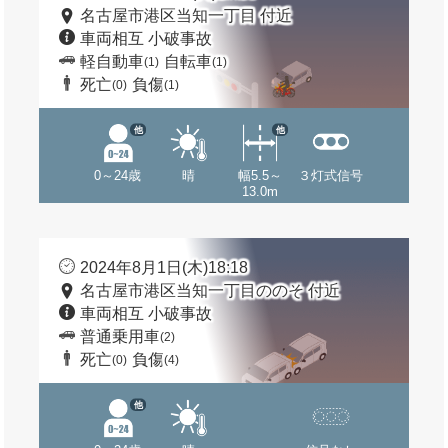
名古屋市港区当知一丁目 付近
車両相互 小破事故
軽自動車
自転車
(1)
(1)
死亡
負傷
(0)
(1)
他
他
0～24歳
晴
幅5.5～
３灯式信号
13.0m
2024年8月1日(木)18:18
名古屋市港区当知一丁目ののそ 付近
車両相互 小破事故
普通乗用車
(2)
死亡
負傷
(0)
(4)
他