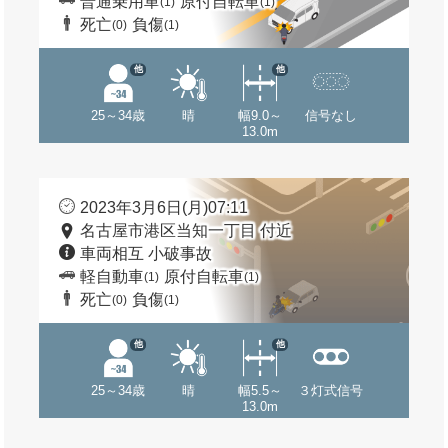
普通乗用車
原付自転車
(1)
(1)
死亡
負傷
(0)
(1)
他
他
25～34歳
晴
幅9.0～
信号なし
13.0m
2023年3月6日(月)07:11
名古屋市港区当知一丁目 付近
車両相互 小破事故
軽自動車
原付自転車
(1)
(1)
死亡
負傷
(0)
(1)
他
他
25～34歳
晴
幅5.5～
３灯式信号
13.0m