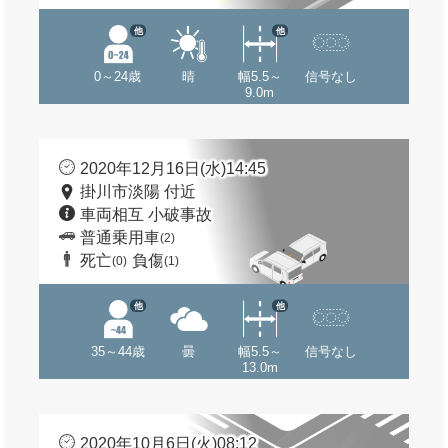
他
他
0～24歳
晴
幅5.5～
信号なし
9.0m
2020年12月16日(水)14:45
掛川市淡陽 付近
車両相互 小破事故
普通乗用車
(2)
死亡
負傷
(0)
(1)
他
他
35～44歳
曇
幅5.5～
信号なし
13.0m
2020年10月6日(火)08:12