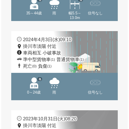
35～44歳
雨
幅5.5～
信号なし
13.0m
2024年4月3日(水)09:10
掛川市淡陽 付近
車両相互 小破事故
準中型貨物車
普通貨物車
(1)
(1)
死亡
負傷
(0)
(1)
他
0～24歳
雨
信号なし
2023年10月31日(火)08:20
掛川市淡陽 付近