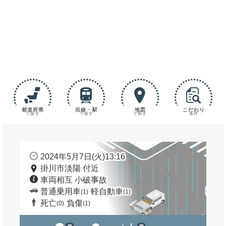
都道府県
沿線・駅
地図
こだわり
で探す
で探す
で探す
条件
2024年5月7日(火)13:16
掛川市淡陽 付近
車両相互 小破事故
普通乗用車
軽自動車
(1)
(1)
死亡
負傷
(0)
(1)
他
他