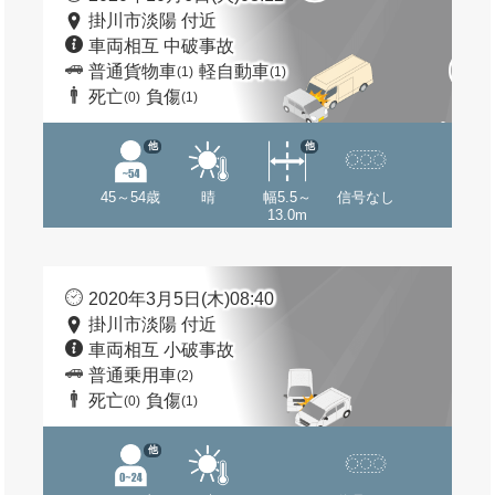
掛川市淡陽 付近
車両相互 中破事故
普通貨物車
軽自動車
(1)
(1)
死亡
負傷
(0)
(1)
他
他
45～54歳
晴
幅5.5～
信号なし
13.0m
2020年3月5日(木)08:40
掛川市淡陽 付近
車両相互 小破事故
普通乗用車
(2)
死亡
負傷
(0)
(1)
他