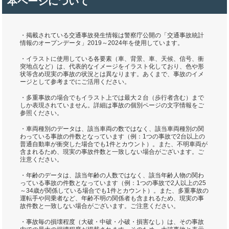
本ページについて
・掲載されている交通事故発生情報は警察庁公開の「交通事故統計
情報のオープンデータ」2019～2024年を使用しています。
・イラストに使用している各要素（車、背景、車、天候、信号、衝
突地点など）は、代表的なイメージをイラスト化しており、色や形
状等含め現実の事故の状況とは異なります。あくまで、事故のイメ
ージとして参考までにご活用ください。
・多重事故の場合でもイラスト上では最大２台（歩行者含む）まで
しか表現されていません。詳細は事故の個別ページの文字情報をご
参照ください。
・車両種別のデータは、該当車両の数ではなく、該当車両種別の関
わっている事故の件数となっています（例：1つの事故で2台以上の
普通自動車が衝突した場合でも1件とカウント）。また、不明車両が
含まれるため、現実の事故件数と一致しない場合がございます。ご
注意ください。
・年齢のデータは、該当年齢の人数ではなく、該当年齢人物の関わ
っている事故の件数となっています（例：1つの事故で2人以上の25
～34歳が関係している場合でも1件とカウント）。また、多重事故の
運転手や同乗者など、年齢不明の関係者も含まれるため、現実の事
故件数と一致しない場合がございます。ご注意ください。
・事故毎の損壊程度（大破・中破・小破・損害なし）は、その事故