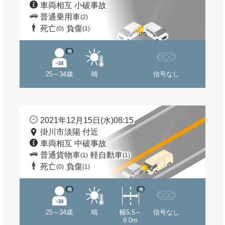
車両相互 小破事故
普通乗用車
(2)
死亡
負傷
(0)
(1)
他
25～34歳
晴
信号なし
2021年12月15日(水)08:15
掛川市淡陽 付近
車両相互 中破事故
普通貨物車
軽自動車
(1)
(1)
死亡
負傷
(0)
(1)
他
他
25～34歳
晴
幅5.5～
信号なし
9.0m