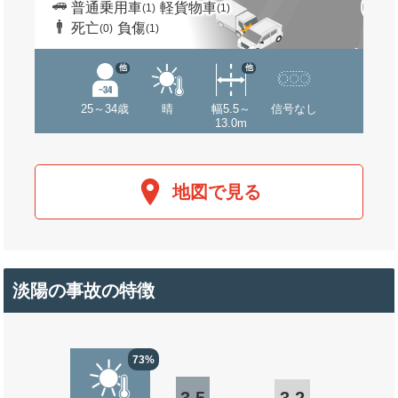
普通乗用車
軽貨物車
(1)
(1)
死亡
負傷
(0)
(1)
他
他
25～34歳
晴
幅5.5～
信号なし
13.0m
地図で見る
淡陽の事故の特徴
73%
3.5
3.2