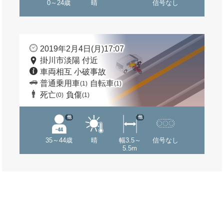
0～24歳
晴
信号なし
2019年2月4日(月)17:07
掛川市淡陽 付近
車両相互 小破事故
普通乗用車
自転車
(1)
(1)
死亡
負傷
(0)
(1)
他
他
35～44歳
晴
幅3.5～
信号なし
5.5m