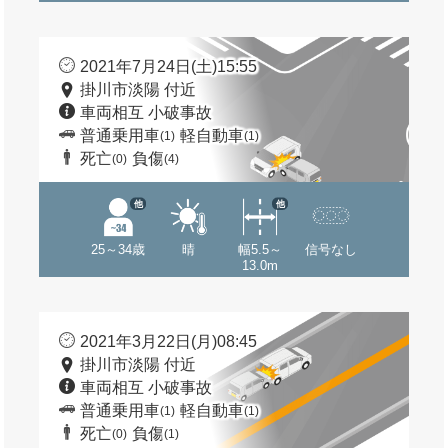
2021年7月24日(土)15:55
掛川市淡陽 付近
車両相互 小破事故
普通乗用車
軽自動車
(1)
(1)
死亡
負傷
(0)
(4)
他
他
25～34歳
晴
幅5.5～
信号なし
13.0m
2021年3月22日(月)08:45
掛川市淡陽 付近
車両相互 小破事故
普通乗用車
軽自動車
(1)
(1)
死亡
負傷
(0)
(1)